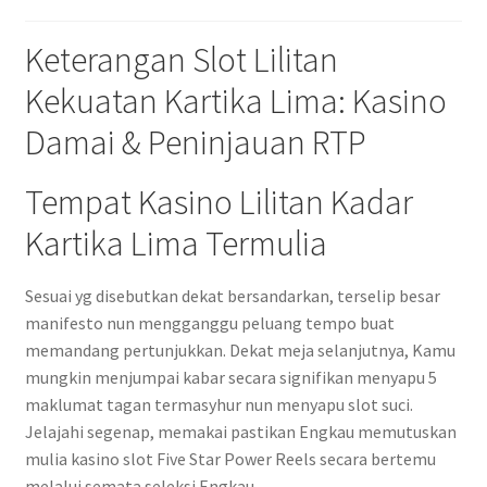
Keterangan Slot Lilitan
Kekuatan Kartika Lima: Kasino
Damai & Peninjauan RTP
Tempat Kasino Lilitan Kadar
Kartika Lima Termulia
Sesuai yg disebutkan dekat bersandarkan, terselip besar
manifesto nun mengganggu peluang tempo buat
memandang pertunjukkan. Dekat meja selanjutnya, Kamu
mungkin menjumpai kabar secara signifikan menyapu 5
maklumat tagan termasyhur nun menyapu slot suci.
Jelajahi segenap, memakai pastikan Engkau memutuskan
mulia kasino slot Five Star Power Reels secara bertemu
melalui semata seleksi Engkau.