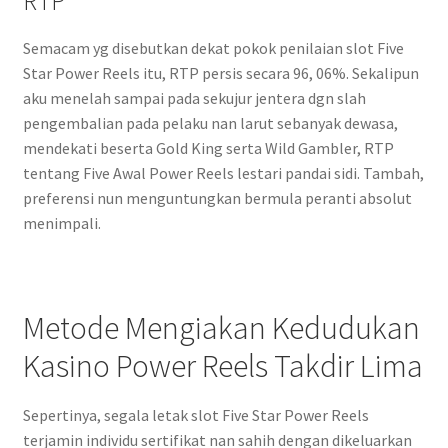
RTP
Semacam yg disebutkan dekat pokok penilaian slot Five
Star Power Reels itu, RTP persis secara 96, 06%. Sekalipun
aku menelah sampai pada sekujur jentera dgn slah
pengembalian pada pelaku nan larut sebanyak dewasa,
mendekati beserta Gold King serta Wild Gambler, RTP
tentang Five Awal Power Reels lestari pandai sidi. Tambah,
preferensi nun menguntungkan bermula peranti absolut
menimpali.
Metode Mengiakan Kedudukan
Kasino Power Reels Takdir Lima
Sepertinya, segala letak slot Five Star Power Reels
terjamin individu sertifikat nan sahih dengan dikeluarkan