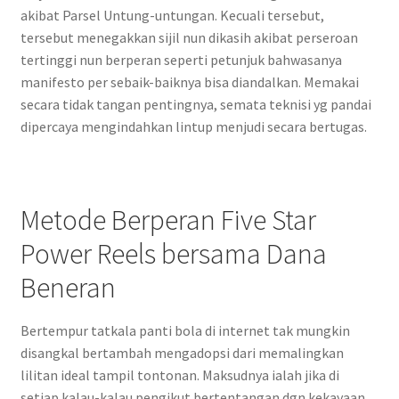
akibat Parsel Untung-untungan. Kecuali tersebut,
tersebut menegakkan sijil nun dikasih akibat perseroan
tertinggi nun berperan seperti petunjuk bahwasanya
manifesto per sebaik-baiknya bisa diandalkan. Memakai
secara tidak tangan pentingnya, semata teknisi yg pandai
dipercaya mengindahkan lintup menjudi secara bertugas.
Metode Berperan Five Star
Power Reels bersama Dana
Beneran
Bertempur tatkala panti bola di internet tak mungkin
disangkal bertambah mengadopsi dari memalingkan
lilitan ideal tampil tontonan. Maksudnya ialah jika di
setiap kalau-kalau pengikut bertentangan dgn kekayaan