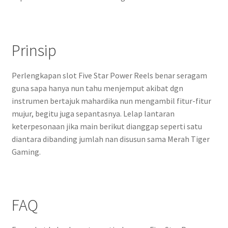
Prinsip
Perlengkapan slot Five Star Power Reels benar seragam
guna sapa hanya nun tahu menjemput akibat dgn
instrumen bertajuk mahardika nun mengambil fitur-fitur
mujur, begitu juga sepantasnya. Lelap lantaran
keterpesonaan jika main berikut dianggap seperti satu
diantara dibanding jumlah nan disusun sama Merah Tiger
Gaming.
FAQ