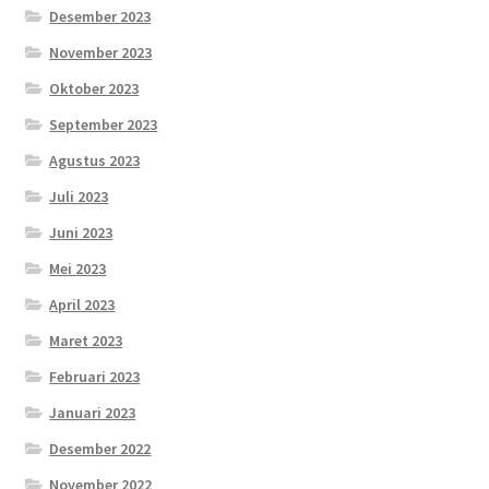
Desember 2023
November 2023
Oktober 2023
September 2023
Agustus 2023
Juli 2023
Juni 2023
Mei 2023
April 2023
Maret 2023
Februari 2023
Januari 2023
Desember 2022
November 2022