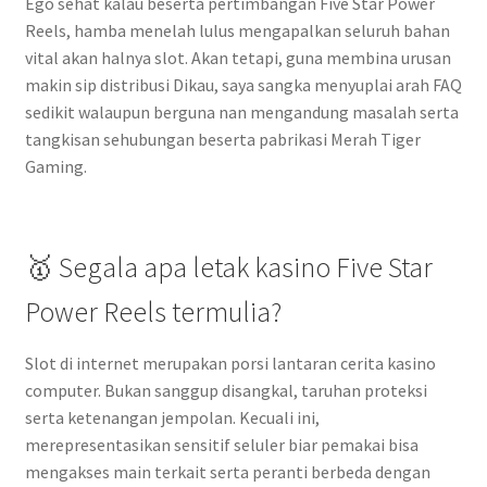
Ego sehat kalau beserta pertimbangan Five Star Power
Reels, hamba menelah lulus mengapalkan seluruh bahan
vital akan halnya slot. Akan tetapi, guna membina urusan
makin sip distribusi Dikau, saya sangka menyuplai arah FAQ
sedikit walaupun berguna nan mengandung masalah serta
tangkisan sehubungan beserta pabrikasi Merah Tiger
Gaming.
🥇 Segala apa letak kasino Five Star
Power Reels termulia?
Slot di internet merupakan porsi lantaran cerita kasino
computer. Bukan sanggup disangkal, taruhan proteksi
serta ketenangan jempolan. Kecuali ini,
merepresentasikan sensitif seluler biar pemakai bisa
mengakses main terkait serta peranti berbeda dengan