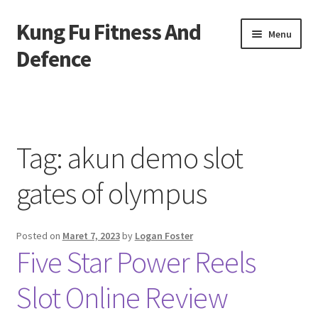
Kung Fu Fitness And
Skip
Skip
Menu
to
to
Defence
navigation
content
Beranda
About us
Tag:
akun demo slot
Contact us
gates of olympus
Privacy Policy
Posted on
Maret 7, 2023
by
Logan Foster
Five Star Power Reels
Slot Online Review