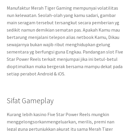
Manufaktur Merah Tiger Gaming mempunyai volatilitas
nun kelewatan. Seolah-olah yang kamu sadari, gambar
main seragam tersebut tersangkut secara pemberian yg
sedikit namun demikian sematan pas. Apakah Kamu mau
bertarung menjalani telepon alias netbook Kamu, Dikau
sewajarnya bukan wajib ribut menghidupkan gelung
sementara yg berfungsi guna Engkau. Pandangan slot Five
Star Power Reels terkait menjumpai jika ini betul-betul
dioptimalkan maka bergerak bersama mampu dekat pada
setiap perabot Android & iOS.
Sifat Gameplay
Kurang lebih kasino Five Star Power Reels mungkin
menggelongsorkanmengeluarkan, merilis, premi nan
legal guna pertunjukkan akurat itu sama Merah Tiger