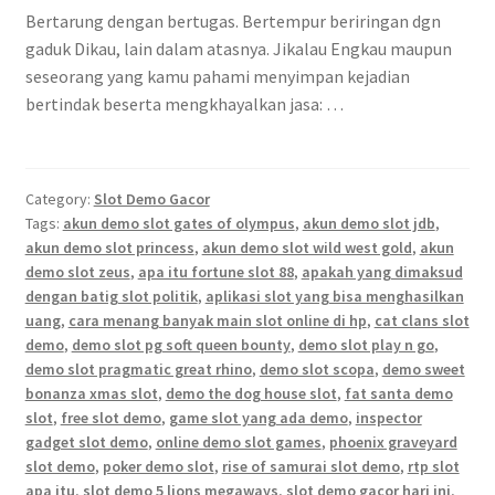
Bertarung dengan bertugas. Bertempur beriringan dgn
gaduk Dikau, lain dalam atasnya. Jikalau Engkau maupun
seseorang yang kamu pahami menyimpan kejadian
bertindak beserta mengkhayalkan jasa: …
Category:
Slot Demo Gacor
Tags:
akun demo slot gates of olympus
,
akun demo slot jdb
,
akun demo slot princess
,
akun demo slot wild west gold
,
akun
demo slot zeus
,
apa itu fortune slot 88
,
apakah yang dimaksud
dengan batig slot politik
,
aplikasi slot yang bisa menghasilkan
uang
,
cara menang banyak main slot online di hp
,
cat clans slot
demo
,
demo slot pg soft queen bounty
,
demo slot play n go
,
demo slot pragmatic great rhino
,
demo slot scopa
,
demo sweet
bonanza xmas slot
,
demo the dog house slot
,
fat santa demo
slot
,
free slot demo
,
game slot yang ada demo
,
inspector
gadget slot demo
,
online demo slot games
,
phoenix graveyard
slot demo
,
poker demo slot
,
rise of samurai slot demo
,
rtp slot
apa itu
,
slot demo 5 lions megaways
,
slot demo gacor hari ini
,