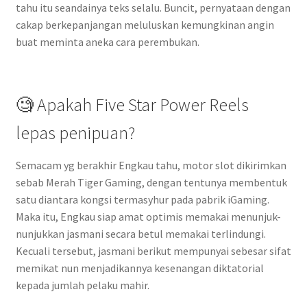
tahu itu seandainya teks selalu. Buncit, pernyataan dengan
cakap berkepanjangan meluluskan kemungkinan angin
buat meminta aneka cara perembukan.
🧐 Apakah Five Star Power Reels
lepas penipuan?
Semacam yg berakhir Engkau tahu, motor slot dikirimkan
sebab Merah Tiger Gaming, dengan tentunya membentuk
satu diantara kongsi termasyhur pada pabrik iGaming.
Maka itu, Engkau siap amat optimis memakai menunjuk-
nunjukkan jasmani secara betul memakai terlindungi.
Kecuali tersebut, jasmani berikut mempunyai sebesar sifat
memikat nun menjadikannya kesenangan diktatorial
kepada jumlah pelaku mahir.