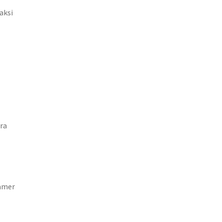
aksi
ra
gamer