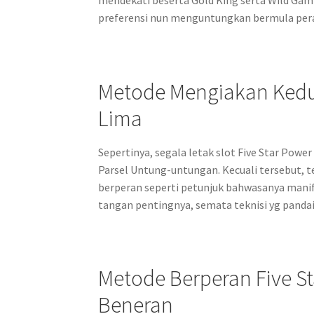
mendekati beserta Gold King serta Wild Gamb
preferensi nun menguntungkan bermula pera
Metode Mengiakan Kedu
Lima
Sepertinya, segala letak slot Five Star Power
Parsel Untung-untungan. Kecuali tersebut, t
berperan seperti petunjuk bahwasanya manife
tangan pentingnya, semata teknisi yg pandai
Metode Berperan Five S
Beneran