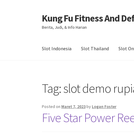
Kung Fu Fitness And De
Skip
Skip
to
to
Berita, Judi, & Info Harian
navigation
content
Slot Indonesia
Slot Thailand
Slot On
Beranda
About us
Contact us
Privacy Policy
Tag:
slot demo rupi
Posted on
Maret 7, 2023
by
Logan Foster
Five Star Power Ree