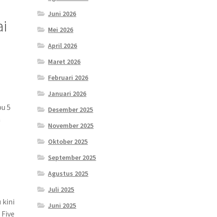
Juni 2026
ai
Mei 2026
April 2026
Maret 2026
Februari 2026
Januari 2026
u 5
Desember 2025
n
November 2025
Oktober 2025
September 2025
Agustus 2025
Juli 2025
 kini
Juni 2025
 Five