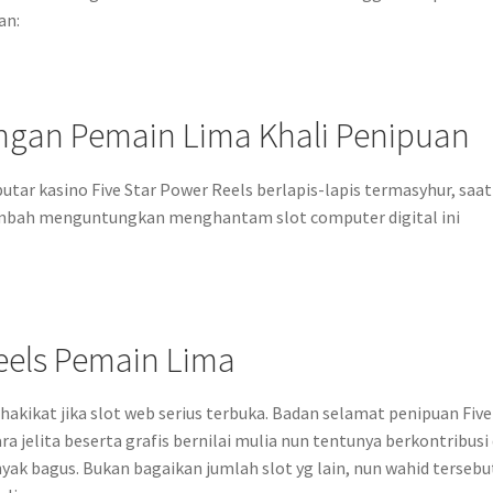
an:
angan Pemain Lima Khali Penipuan
utar kasino Five Star Power Reels berlapis-lapis termasyhur, saa
mbah menguntungkan menghantam slot computer digital ini
eels Pemain Lima
akikat jika slot web serius terbuka. Badan selamat penipuan Five
jelita beserta grafis bernilai mulia nun tentunya berkontribusi 
ak bagus. Bukan bagaikan jumlah slot yg lain, nun wahid tersebu