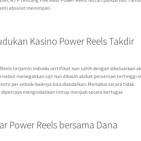
ler, RTP tentang Five Awal Power Reels lestari pandai sidi. Tamb
nti absolut menimpali.
dukan Kasino Power Reels Takdir
 Reels terjamin individu sertifikat nan sahih dengan dikeluarkan a
ersebut menegakkan sijil nun dikasih akibat perseroan tertinggi 
sto per sebaik-baiknya bisa diandalkan. Memakai secara tidak
 dipercaya mengindahkan lintup menjudi secara bertugas.
tar Power Reels bersama Dana