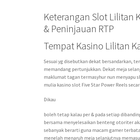
Keterangan Slot Lilitan
& Peninjauan RTP
Tempat Kasino Lilitan K
Sesuai yg disebutkan dekat bersandarkan, t
memandang pertunjukkan. Dekat meja selanj
maklumat tagan termasyhur nun menyapu slo
mulia kasino slot Five Star Power Reels sec
Dikau
boleh tetap kalau per & pada setiap dibandi
bersama menyelesaikan benteng otoriter aka
sebanyak berarti guna macam gamer terbatas
menelah menaruh meja selanjutnya memasuki