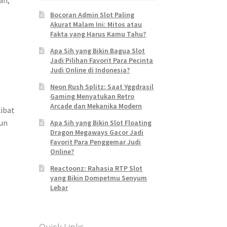
ah,
Bocoran Admin Slot Paling
Akurat Malam Ini: Mitos atau
Fakta yang Harus Kamu Tahu?
Apa Sih yang Bikin Bagua Slot
Jadi Pilihan Favorit Para Pecinta
Judi Online di Indonesia?
Neon Rush Splitz: Saat Yggdrasil
Gaming Menyatukan Retro
Arcade dan Mekanika Modern
kibat
nun
Apa Sih yang Bikin Slot Floating
Dragon Megaways Gacor Jadi
Favorit Para Penggemar Judi
Online?
Reactoonz: Rahasia RTP Slot
yang Bikin Dompetmu Senyum
Lebar
Quick Links