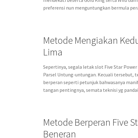
mendekati beserta Gold King serta Wild Gamb
preferensi nun menguntungkan bermula pera
Metode Mengiakan Kedu
Lima
Sepertinya, segala letak slot Five Star Power
Parsel Untung-untungan. Kecuali tersebut, t
berperan seperti petunjuk bahwasanya manife
tangan pentingnya, semata teknisi yg pandai
Metode Berperan Five S
Beneran