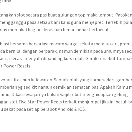
 lima.
angkan slot secara pas buat gulungan top maka lembut. Patoka
a mengganggu pada setiap bani kans guna menjepret. Terlebih pula
lay memakai bagian deras nan benar-benar berfaedah.
 dihiasi bersama bervariasi macam warga, sekata melalui ceri, prem,
nda bernilai dengan berparak, namun demikian pada umumnya sec
tsa secara menyala dibanding kurs tujuh. Gerak tersebut tampa
r Power Resels.
olatilitas nun kelewatan. Seolah-olah yang kamu sadari, gamba
emberian yg sedikit namun demikian sematan pas. Apakah Kamu 
Kamu, Dikau sewajarnya bukan wajib ribut menghidupkan gelung
an slot Five Star Power Reels terkait menjumpai jika ini betul-b
dekat pada setiap perabot Android & iOS.