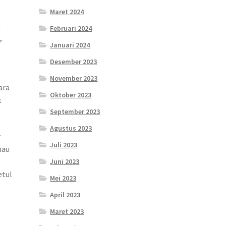
Maret 2024
n
Februari 2024
,
Januari 2024
Desember 2023
November 2023
ara
Oktober 2023
k
September 2023
Agustus 2023
r
Juli 2023
mau
Juni 2023
etul
Mei 2023
April 2023
Maret 2023