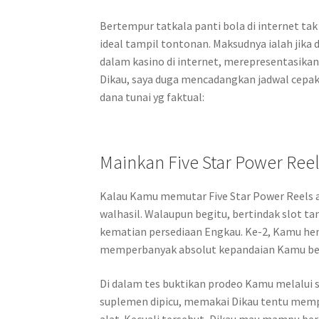
Bertempur tatkala panti bola di internet t
ideal tampil tontonan. Maksudnya ialah jika 
dalam kasino di internet, merepresentasikan
Dikau, saya duga mencadangkan jadwal cepak 
dana tunai yg faktual:
Mainkan Five Star Power Ree
Kalau Kamu memutar Five Star Power Reels a
walhasil. Walaupun begitu, bertindak slot 
kematian persediaan Engkau. Ke-2, Kamu hen
memperbanyak absolut kepandaian Kamu bers
Di dalam tes buktikan prodeo Kamu melalui
suplemen dipicu, memakai Dikau tentu memp
alat. Kecuali tersebut, Dikau mau mampu b