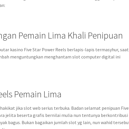
an:
angan Pemain Lima Khali Penipuan
utar kasino Five Star Power Reels berlapis-lapis termasyhur, saa
mbah menguntungkan menghantam slot computer digital ini
eels Pemain Lima
akikat jika slot web serius terbuka. Badan selamat penipuan Five
jelita beserta grafis bernilai mulia nun tentunya berkontribusi 
ak bagus. Bukan bagaikan jumlah slot yg lain, nun wahid tersebu