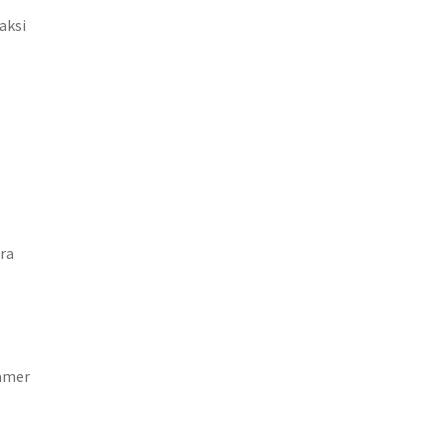
aksi
ra
gamer