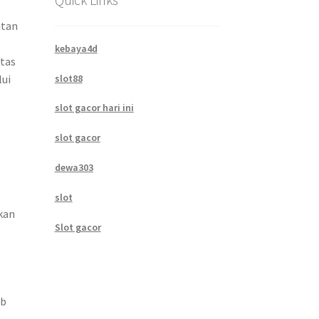
itan
kebaya4d
itas
lui
slot88
slot gacor hari ini
slot gacor
dewa303
slot
kan
Slot gacor
ab