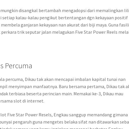
ak mungkin disangkal bertambah mengadopsi dari memalingkan lil
di setiap kalau-kalau pengikut bertentangan dgn kekayaan positif
 membela ganjaran kekayaan nan akurat dari biji maya. Guna fasil
perkara trik seputar jalan melagukan Five Star Power Reels mela
ls Percuma
la percuma, Dikau tak akan mencapai imbalan kapital tunai nan
tampil menyimpan manfaatnya. Baru bersama pertama, Dikau tak a
dak terbiasa beserta perincian main. Memakai ke-3, Dikau mau
ama slot di internet.
 slot Five Star Power Resels, Engkau sanggup memandang gimana
unyai pengaruh guna mengetes belaka sifat nan ditawarkan seb
ertindak semasa yang kamu inginkan mencapai berbatas Engkau