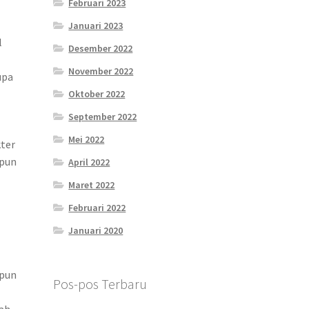
Februari 2023
Januari 2023
l
Desember 2022
November 2022
upa
Oktober 2022
September 2022
Mei 2022
kter
upun
April 2022
Maret 2022
Februari 2022
Januari 2020
ipun
Pos-pos Terbaru