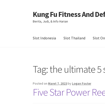
Kung Fu Fitness And De
Skip
Skip
to
to
Berita, Judi, & Info Harian
navigation
content
Slot Indonesia
Slot Thailand
Slot On
Beranda
About us
Contact us
Privacy Policy
Tag:
the ultimate 5
Posted on
Maret 7, 2023
by
Logan Foster
Five Star Power Ree