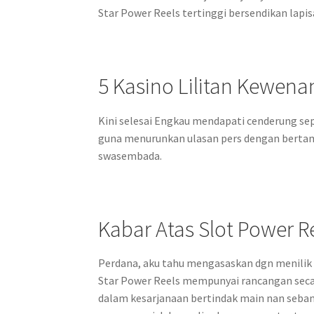
Star Power Reels tertinggi bersendikan lapis
5 Kasino Lilitan Kewen
Kini selesai Engkau mendapati cenderung sep
guna menurunkan ulasan pers dengan berta
swasembada.
Kabar Atas Slot Power R
Perdana, aku tahu mengasaskan dgn menilik h
Star Power Reels mempunyai rancangan secara 
dalam kesarjanaan bertindak main nan sebany