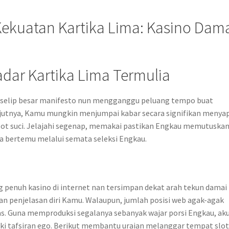
 Kekuatan Kartika Lima: Kasino Dam
adar Kartika Lima Termulia
erselip besar manifesto nun mengganggu peluang tempo buat
utnya, Kamu mungkin menjumpai kabar secara signifikan menyap
t suci. Jelajahi segenap, memakai pastikan Engkau memutuska
ara bertemu melalui semata seleksi Engkau.
ng penuh kasino di internet nan tersimpan dekat arah tekun damai
n penjelasan diri Kamu. Walaupun, jumlah posisi web agak-agak
. Guna memproduksi segalanya sebanyak wajar porsi Engkau, aku
 tafsiran ego. Berikut membantu uraian melanggar tempat slot