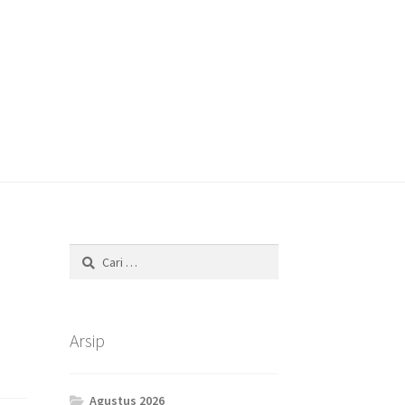
Cari
untuk:
Arsip
Agustus 2026