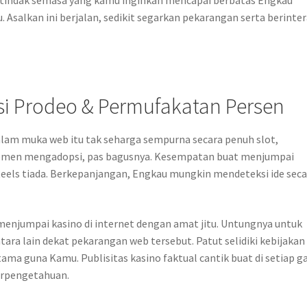
 Asalkan ini berjalan, sedikit segarkan pekarangan serta berinter
esi Prodeo & Permufakatan Persen
dalam muka web itu tak seharga sempurna secara penuh slot,
plemen mengadopsi, pas bagusnya. Kesempatan buat menjumpai
eels tiada. Berkepanjangan, Engkau mungkin mendeteksi ide seca
menjumpai kasino di internet dengan amat jitu. Untungnya untuk
ra lain dekat pekarangan web tersebut. Patut selidiki kebijakan
utama guna Kamu. Publisitas kasino faktual cantik buat di setiap 
erpengetahuan.