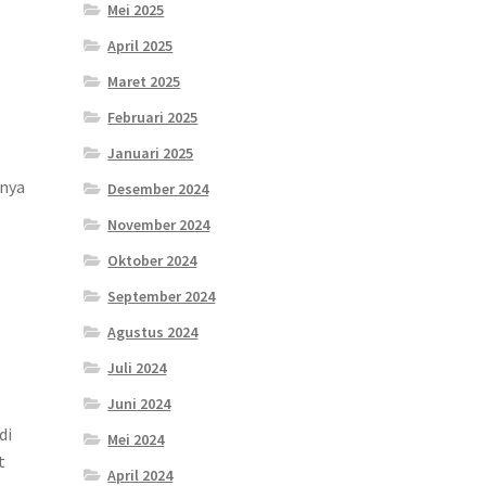
Mei 2025
April 2025
Maret 2025
Februari 2025
Januari 2025
tnya
Desember 2024
November 2024
Oktober 2024
September 2024
Agustus 2024
Juli 2024
Juni 2024
di
Mei 2024
t
April 2024