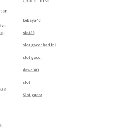
itan
kebaya4d
itas
lui
slot88
slot gacor hari ini
slot gacor
dewa303
slot
kan
Slot gacor
ab