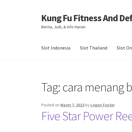
Kung Fu Fitness And De
Skip
Skip
to
to
Berita, Judi, & Info Harian
navigation
content
Slot Indonesia
Slot Thailand
Slot On
Beranda
About us
Contact us
Privacy Policy
Tag:
cara menang ba
Posted on
Maret 7, 2023
by
Logan Foster
Five Star Power Ree