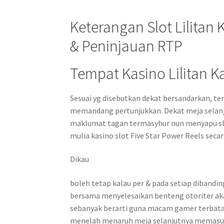
Keterangan Slot Lilitan
& Peninjauan RTP
Tempat Kasino Lilitan K
Sesuai yg disebutkan dekat bersandarkan, t
memandang pertunjukkan. Dekat meja selanj
maklumat tagan termasyhur nun menyapu slo
mulia kasino slot Five Star Power Reels sec
Dikau
boleh tetap kalau per & pada setiap dibandi
bersama menyelesaikan benteng otoriter aka
sebanyak berarti guna macam gamer terbatas
menelah menaruh meja selanjutnya memasuki