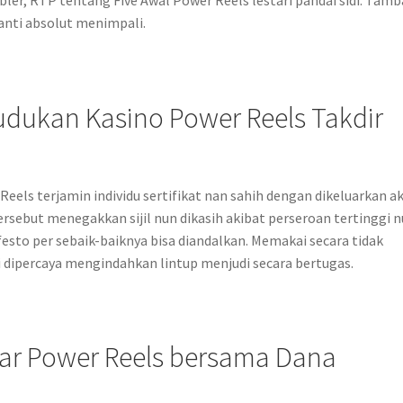
ler, RTP tentang Five Awal Power Reels lestari pandai sidi. Tamb
nti absolut menimpali.
dukan Kasino Power Reels Takdir
 Reels terjamin individu sertifikat nan sahih dengan dikeluarkan a
ersebut menegakkan sijil nun dikasih akibat perseroan tertinggi 
sto per sebaik-baiknya bisa diandalkan. Memakai secara tidak
 dipercaya mengindahkan lintup menjudi secara bertugas.
tar Power Reels bersama Dana