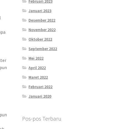
Februari 2023
Januari 2023
l
Desember 2022
November 2022
upa
Oktober 2022
September 2022
Mei 2022
kter
upun
April 2022
Maret 2022
Februari 2022
Januari 2020
ipun
Pos-pos Terbaru