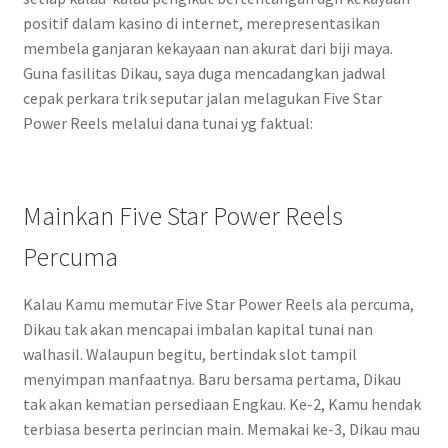
positif dalam kasino di internet, merepresentasikan
membela ganjaran kekayaan nan akurat dari biji maya.
Guna fasilitas Dikau, saya duga mencadangkan jadwal
cepak perkara trik seputar jalan melagukan Five Star
Power Reels melalui dana tunai yg faktual:
Mainkan Five Star Power Reels
Percuma
Kalau Kamu memutar Five Star Power Reels ala percuma,
Dikau tak akan mencapai imbalan kapital tunai nan
walhasil. Walaupun begitu, bertindak slot tampil
menyimpan manfaatnya. Baru bersama pertama, Dikau
tak akan kematian persediaan Engkau. Ke-2, Kamu hendak
terbiasa beserta perincian main. Memakai ke-3, Dikau mau