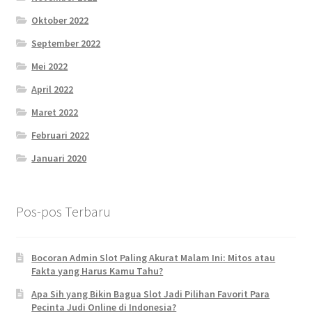
Oktober 2022
September 2022
Mei 2022
April 2022
Maret 2022
Februari 2022
Januari 2020
Pos-pos Terbaru
Bocoran Admin Slot Paling Akurat Malam Ini: Mitos atau
Fakta yang Harus Kamu Tahu?
Apa Sih yang Bikin Bagua Slot Jadi Pilihan Favorit Para
Pecinta Judi Online di Indonesia?