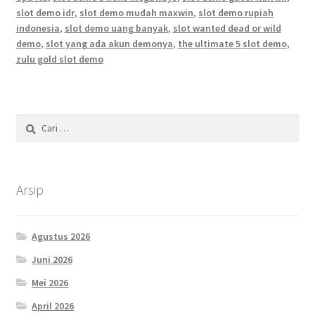
slot demo idr
,
slot demo mudah maxwin
,
slot demo rupiah
indonesia
,
slot demo uang banyak
,
slot wanted dead or wild
demo
,
slot yang ada akun demonya
,
the ultimate 5 slot demo
,
zulu gold slot demo
Cari
untuk:
Arsip
Agustus 2026
Juni 2026
Mei 2026
April 2026