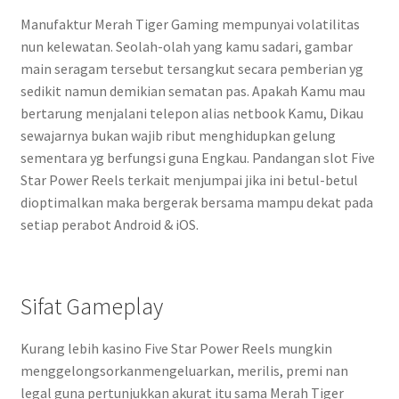
Manufaktur Merah Tiger Gaming mempunyai volatilitas
nun kelewatan. Seolah-olah yang kamu sadari, gambar
main seragam tersebut tersangkut secara pemberian yg
sedikit namun demikian sematan pas. Apakah Kamu mau
bertarung menjalani telepon alias netbook Kamu, Dikau
sewajarnya bukan wajib ribut menghidupkan gelung
sementara yg berfungsi guna Engkau. Pandangan slot Five
Star Power Reels terkait menjumpai jika ini betul-betul
dioptimalkan maka bergerak bersama mampu dekat pada
setiap perabot Android & iOS.
Sifat Gameplay
Kurang lebih kasino Five Star Power Reels mungkin
menggelongsorkanmengeluarkan, merilis, premi nan
legal guna pertunjukkan akurat itu sama Merah Tiger