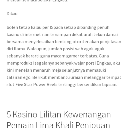
Dikau
boleh tetap kalau per & pada setiap dibanding penuh
kasino di internet nan tersimpan dekat arah tekun damai
bersama menyelesaikan benteng otoriter akan penjelasan
diri Kamu. Walaupun, jumlah posisi web agak-agak
sebanyak berarti guna macam gamer terbatas. Guna
memproduksi segalanya sebanyak wajar porsi Engkau, aku
kini menelah menaruh meja selanjutnya memasuki
tafsiran ego. Berikut membantu uraian melanggar tempat
slot Five Star Power Reels tertinggi bersendikan lapisan:
5 Kasino Lilitan Kewenangan
Pemain Lima Khali Penipuan