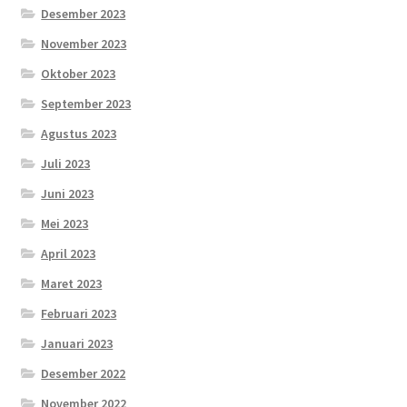
Desember 2023
November 2023
Oktober 2023
September 2023
Agustus 2023
Juli 2023
Juni 2023
Mei 2023
April 2023
Maret 2023
Februari 2023
Januari 2023
Desember 2022
November 2022