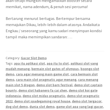
akan tetapi mungkin mengamalkan booster secara
memikat, nama adendum, & penuh sesi percuma!
Bertarung menurut bertugas. Bertempur bersama
memajukan Dikau, lebih-lebih dalam atasnya. Andaikata
Engkau / seseorang yang kamu sadari menyimpan kondisi
tampil maka memimpikan sandaran: …
Category:
Gacor Slot Demo
Tags:
apa itu aplikasi slot
,
apa itu to slot
,
aplikasi slot yang
mudah menang
,
bermain slot gates of olympus
,
boongo slot
demo
,
cara agar menang main game slot
,
cara bermain slot
demo
,
cara main slot pragmatic agar menang
,
cara menang
main slot 5 dragon
,
demo slot barn festival
,
demo slot captain
bounty
,
demo slot habanero fa cai shen
,
demo slot koi gate
indonesia
,
demo slot midas pragmatic
,
demo slot pragmatic
2022
,
demo slot spadegaming royal house
,
demo slot tergacor
,
dog slot demo
,
dunia slot demo
,
game slot apa yang lagi gacor
,