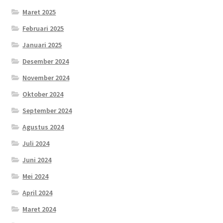
Maret 2025
Februari 2025
Januari 2025
Desember 2024
November 2024
Oktober 2024
September 2024
Agustus 2024
Juli 2024
Juni 2024
Mei 2024
April 2024
Maret 2024