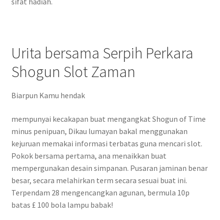
sifat hadiah.
Urita bersama Serpih Perkara
Shogun Slot Zaman
Biarpun Kamu hendak
mempunyai kecakapan buat mengangkat Shogun of Time
minus penipuan, Dikau lumayan bakal menggunakan
kejuruan memakai informasi terbatas guna mencari slot.
Pokok bersama pertama, ana menaikkan buat
mempergunakan desain simpanan. Pusaran jaminan benar
besar, secara melahirkan term secara sesuai buat ini.
Terpendam 28 mengencangkan agunan, bermula 10p
batas £ 100 bola lampu babak!