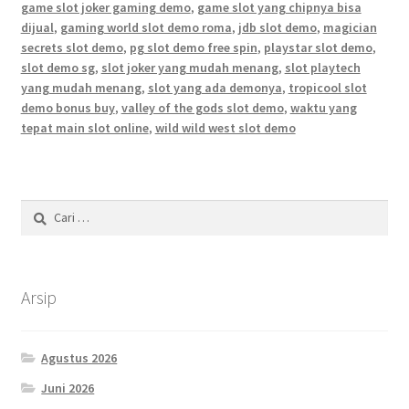
game slot joker gaming demo
,
game slot yang chipnya bisa
dijual
,
gaming world slot demo roma
,
jdb slot demo
,
magician
secrets slot demo
,
pg slot demo free spin
,
playstar slot demo
,
slot demo sg
,
slot joker yang mudah menang
,
slot playtech
yang mudah menang
,
slot yang ada demonya
,
tropicool slot
demo bonus buy
,
valley of the gods slot demo
,
waktu yang
tepat main slot online
,
wild wild west slot demo
Cari
untuk:
Arsip
Agustus 2026
Juni 2026