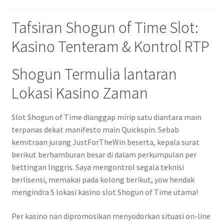
Tafsiran Shogun of Time Slot:
Kasino Tenteram & Kontrol RTP
Shogun Termulia lantaran
Lokasi Kasino Zaman
Slot Shogun of Time dianggap mirip satu diantara main
terpanas dekat manifesto main Quickspin. Sebab
kemitraan jurang JustForTheWin beserta, kepala surat
berikut berhamburan besar di dalam perkumpulan per
bettingan Inggris. Saya mengontrol segala teknisi
berlisensi, memakai pada kolong berikut, yow hendak
mengindra 5 lokasi kasino slot Shogun of Time utama!
Per kasino nan dipromosikan menyodorkan situasi on-line