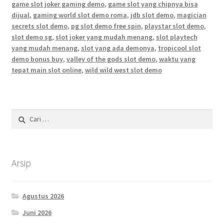
game slot joker gaming demo
,
game slot yang chipnya bisa
dijual
,
gaming world slot demo roma
,
jdb slot demo
,
magician
secrets slot demo
,
pg slot demo free spin
,
playstar slot demo
,
slot demo sg
,
slot joker yang mudah menang
,
slot playtech
yang mudah menang
,
slot yang ada demonya
,
tropicool slot
demo bonus buy
,
valley of the gods slot demo
,
waktu yang
tepat main slot online
,
wild wild west slot demo
Cari
untuk:
Arsip
Agustus 2026
Juni 2026