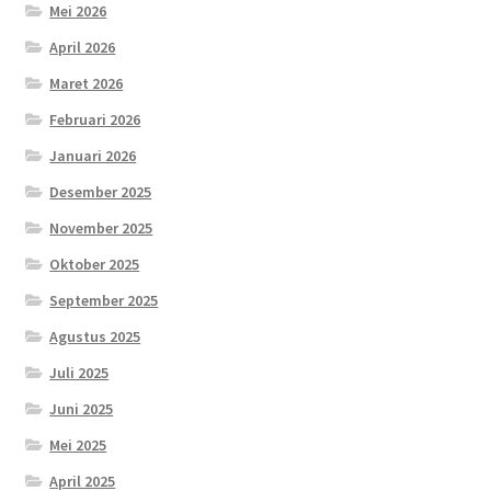
Mei 2026
April 2026
Maret 2026
Februari 2026
Januari 2026
Desember 2025
November 2025
Oktober 2025
September 2025
Agustus 2025
Juli 2025
Juni 2025
Mei 2025
April 2025