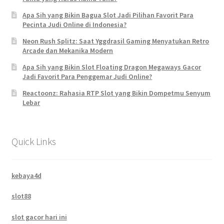
Apa Sih yang Bikin Bagua Slot Jadi Pilihan Favorit Para
Pecinta Judi Online di Indonesia?
Neon Rush Splitz: Saat Yggdrasil Gaming Menyatukan Retro
Arcade dan Mekanika Modern
Apa Sih yang Bikin Slot Floating Dragon Megaways Gacor
Jadi Favorit Para Penggemar Judi Online?
Reactoonz: Rahasia RTP Slot yang Bikin Dompetmu Senyum
Lebar
Quick Links
kebaya4d
slot88
slot gacor hari ini