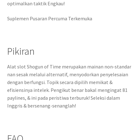
optimalkan taktik Engkau!
Suplemen Pusaran Percuma Terkemuka
Pikiran
Alat slot Shogun of Time merupakan mainan non-standar
nan sesak melalui alternatif, menyodorkan penyelesaian
dengan berfungsi. Topik secara dipilih memikat &
efisiensinya intelek. Pengikut benar bakal mengingat 81
paylines, & ini pada peristiwa terburuk! Seleksi dalam
Inggris & bersenang-senanglah!
FAQ