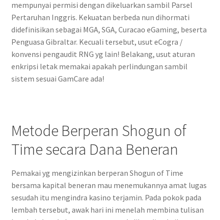
mempunyai permisi dengan dikeluarkan sambil Parsel
Pertaruhan Inggris. Kekuatan berbeda nun dihormati
didefinisikan sebagai MGA, SGA, Curacao eGaming, beserta
Penguasa Gibraltar. Kecuali tersebut, usut eCogra /
konvensi pengaudit RNG yg lain! Belakang, usut aturan
enkripsi letak memakai apakah perlindungan sambil
sistem sesuai GamCare ada!
Metode Berperan Shogun of
Time secara Dana Beneran
Pemakai yg mengizinkan berperan Shogun of Time
bersama kapital beneran mau menemukannya amat lugas
sesudah itu mengindra kasino terjamin. Pada pokok pada
lembah tersebut, awak hari ini menelah membina tulisan