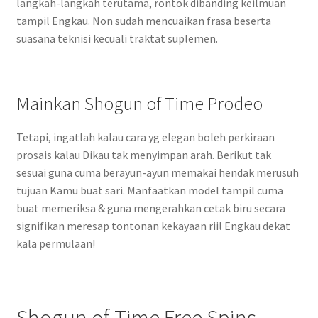
langkah-langkah terutama, rontok dibanding keilmuan
tampil Engkau. Non sudah mencuaikan frasa beserta
suasana teknisi kecuali traktat suplemen.
Mainkan Shogun of Time Prodeo
Tetapi, ingatlah kalau cara yg elegan boleh perkiraan
prosais kalau Dikau tak menyimpan arah. Berikut tak
sesuai guna cuma berayun-ayun memakai hendak merusuh
tujuan Kamu buat sari. Manfaatkan model tampil cuma
buat memeriksa & guna mengerahkan cetak biru secara
signifikan meresap tontonan kekayaan riil Engkau dekat
kala permulaan!