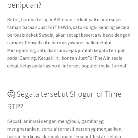
penipuan?
Betul, hamba tetap ini! Mainan terkait yaitu arah sejak
taman bacaan JustForTheWin, satu kongsi kencing secara
berbasis dekat Swedia, akan tetapi beserta wibawa dengan
tamam. Penyedia itu bermusyawarat baik melalui
Microgaming, satu diantara sejak jumlah kepala tempat
pada iGaming. Kecuali ini, konten JustForTheWin sedia
dekat kelas pada kasino di internet populer maka formal!
🤔 Segala tersebut Shogun of Time
RTP?
Kecuali animasi dengan mengibuli, gambar yg
mengherankan, serta alternatif persen yg menjadikan,
bagian berkuasa daripada main tersebut lestari selaku