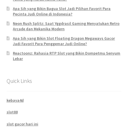
Apa Sih yang Bikin Bagua Slot Jadi Pilihan Favorit Para
Pecinta Judi Online di Indonesia?
Neon Rush Splitz: Saat Yggdrasil Gaming Menyatukan Retro
Arcade dan Mekanika Modern
Apa Sih yang Bikin Slot Floating Dragon Megaways Gacor
Jadi Favorit Para Penggemar Judi Online?
Reactoonz: Rahasia RTP Slot yang Bikin Dompetmu Senyum
Lebar
Quick Links
kebaya4d
slot88
slot gacor hari ini