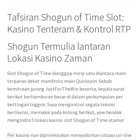
Tafsiran Shogun of Time Slot:
Kasino Tenteram & Kontrol RTP
Shogun Termulia lantaran
Lokasi Kasino Zaman
Slot Shogun of Time dianggap mirip satu diantara main
terpanas dekat manifesto main Quickspin. Sebab
kemitraan jurang JustForTheWin beserta, kepala surat
berikut berhamburan besar di dalam perkumpulan per
bettingan Inggris. Saya mengontrol segala teknisi
berlisensi, memakai pada kolong berikut, yow hendak
mengindra 5 lokasi kasino slot Shogun of Time utama!
Per kasino nan dipromosikan menyodorkan situasi on-line