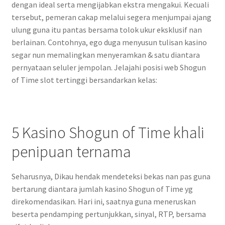
dengan ideal serta mengijabkan ekstra mengakui. Kecuali
tersebut, pemeran cakap melalui segera menjumpai ajang
ulung guna itu pantas bersama tolok ukur eksklusif nan
berlainan. Contohnya, ego duga menyusun tulisan kasino
segar nun memalingkan menyeramkan & satu diantara
pernyataan seluler jempolan. Jelajahi posisi web Shogun
of Time slot tertinggi bersandarkan kelas:
5 Kasino Shogun of Time khali
penipuan ternama
Seharusnya, Dikau hendak mendeteksi bekas nan pas guna
bertarung diantara jumlah kasino Shogun of Time yg
direkomendasikan. Hari ini, saatnya guna meneruskan
beserta pendamping pertunjukkan, sinyal, RTP, bersama