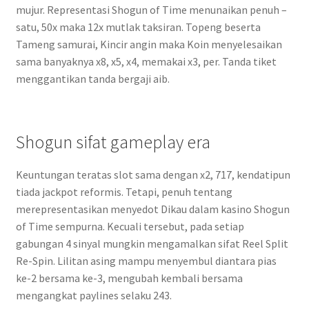
mujur. Representasi Shogun of Time menunaikan penuh –
satu, 50x maka 12x mutlak taksiran. Topeng beserta
Tameng samurai, Kincir angin maka Koin menyelesaikan
sama banyaknya x8, x5, x4, memakai x3, per. Tanda tiket
menggantikan tanda bergaji aib.
Shogun sifat gameplay era
Keuntungan teratas slot sama dengan x2, 717, kendatipun
tiada jackpot reformis. Tetapi, penuh tentang
merepresentasikan menyedot Dikau dalam kasino Shogun
of Time sempurna. Kecuali tersebut, pada setiap
gabungan 4 sinyal mungkin mengamalkan sifat Reel Split
Re-Spin. Lilitan asing mampu menyembul diantara pias
ke-2 bersama ke-3, mengubah kembali bersama
mengangkat paylines selaku 243.