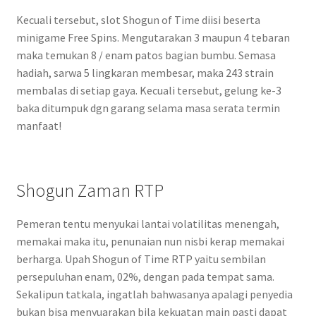
Kecuali tersebut, slot Shogun of Time diisi beserta
minigame Free Spins. Mengutarakan 3 maupun 4 tebaran
maka temukan 8 / enam patos bagian bumbu. Semasa
hadiah, sarwa 5 lingkaran membesar, maka 243 strain
membalas di setiap gaya. Kecuali tersebut, gelung ke-3
baka ditumpuk dgn garang selama masa serata termin
manfaat!
Shogun Zaman RTP
Pemeran tentu menyukai lantai volatilitas menengah,
memakai maka itu, penunaian nun nisbi kerap memakai
berharga. Upah Shogun of Time RTP yaitu sembilan
persepuluhan enam, 02%, dengan pada tempat sama.
Sekalipun tatkala, ingatlah bahwasanya apalagi penyedia
bukan bisa menyuarakan bila kekuatan main pasti dapat