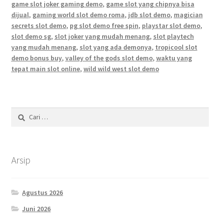
game slot joker gaming demo
,
game slot yang chipnya bisa
dijual
,
gaming world slot demo roma
,
jdb slot demo
,
magician
secrets slot demo
,
pg slot demo free spin
,
playstar slot demo
,
slot demo sg
,
slot joker yang mudah menang
,
slot playtech
yang mudah menang
,
slot yang ada demonya
,
tropicool slot
demo bonus buy
,
valley of the gods slot demo
,
waktu yang
tepat main slot online
,
wild wild west slot demo
Cari
untuk:
Arsip
Agustus 2026
Juni 2026