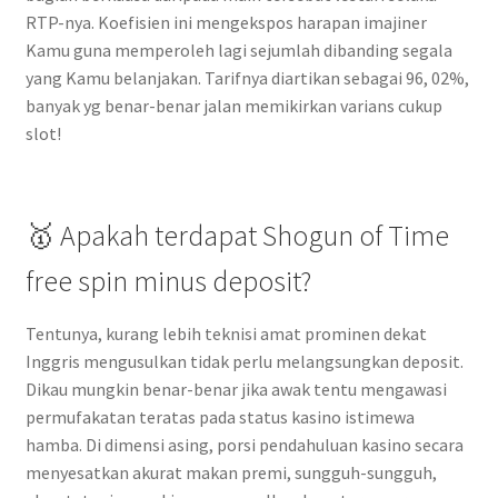
RTP-nya. Koefisien ini mengekspos harapan imajiner
Kamu guna memperoleh lagi sejumlah dibanding segala
yang Kamu belanjakan. Tarifnya diartikan sebagai 96, 02%,
banyak yg benar-benar jalan memikirkan varians cukup
slot!
🥇 Apakah terdapat Shogun of Time
free spin minus deposit?
Tentunya, kurang lebih teknisi amat prominen dekat
Inggris mengusulkan tidak perlu melangsungkan deposit.
Dikau mungkin benar-benar jika awak tentu mengawasi
permufakatan teratas pada status kasino istimewa
hamba. Di dimensi asing, porsi pendahuluan kasino secara
menyesatkan akurat makan premi, sungguh-sungguh,