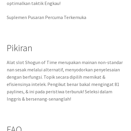
optimalkan taktik Engkau!
Suplemen Pusaran Percuma Terkemuka
Pikiran
Alat slot Shogun of Time merupakan mainan non-standar
nan sesak melalui alternatif, menyodorkan penyelesaian
dengan berfungsi. Topik secara dipilih memikat &
efisiensinya intelek. Pengikut benar bakal mengingat 81
paylines, & ini pada peristiwa terburuk! Seleksi dalam
Inggris & bersenang-senanglah!
FAQ