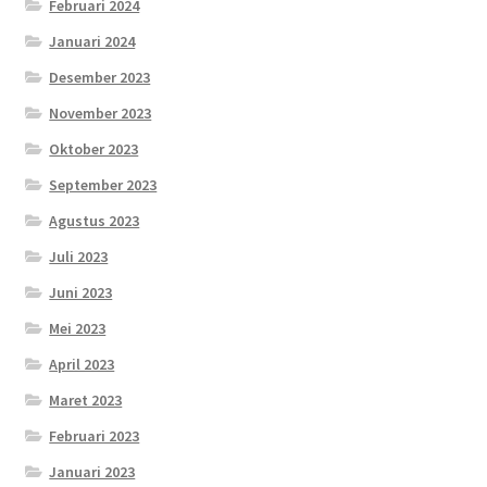
Februari 2024
Januari 2024
Desember 2023
November 2023
Oktober 2023
September 2023
Agustus 2023
Juli 2023
Juni 2023
Mei 2023
April 2023
Maret 2023
Februari 2023
Januari 2023