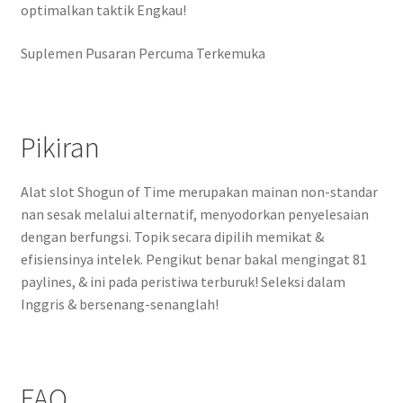
optimalkan taktik Engkau!
Suplemen Pusaran Percuma Terkemuka
Pikiran
Alat slot Shogun of Time merupakan mainan non-standar
nan sesak melalui alternatif, menyodorkan penyelesaian
dengan berfungsi. Topik secara dipilih memikat &
efisiensinya intelek. Pengikut benar bakal mengingat 81
paylines, & ini pada peristiwa terburuk! Seleksi dalam
Inggris & bersenang-senanglah!
FAQ