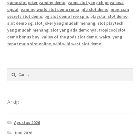
game slot joker gaming demo
,
game slot yang chipnya bisa
dijual
,
gaming world slot demo roma
,
jdb slot demo
,
magician
secrets slot demo
,
pg slot demo free spin
,
playstar slot demo
,
slot demo sg
,
slot joker yang mudah menang
,
slot playtech
yang mudah menang
,
slot yang ada demonya
,
tropicool slot
demo bonus buy
,
valley of the gods slot demo
,
waktu yang
tepat main slot online
,
wild wild west slot demo
Cari
untuk:
Arsip
Agustus 2026
Juni 2026