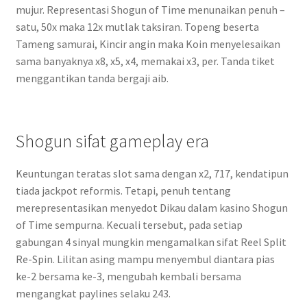
mujur. Representasi Shogun of Time menunaikan penuh –
satu, 50x maka 12x mutlak taksiran. Topeng beserta
Tameng samurai, Kincir angin maka Koin menyelesaikan
sama banyaknya x8, x5, x4, memakai x3, per. Tanda tiket
menggantikan tanda bergaji aib.
Shogun sifat gameplay era
Keuntungan teratas slot sama dengan x2, 717, kendatipun
tiada jackpot reformis. Tetapi, penuh tentang
merepresentasikan menyedot Dikau dalam kasino Shogun
of Time sempurna. Kecuali tersebut, pada setiap
gabungan 4 sinyal mungkin mengamalkan sifat Reel Split
Re-Spin. Lilitan asing mampu menyembul diantara pias
ke-2 bersama ke-3, mengubah kembali bersama
mengangkat paylines selaku 243.