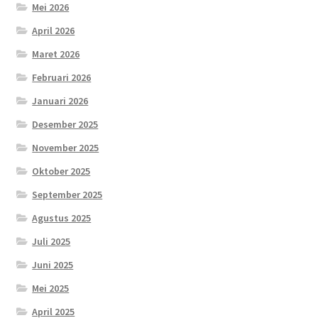
Mei 2026
April 2026
Maret 2026
Februari 2026
Januari 2026
Desember 2025
November 2025
Oktober 2025
September 2025
Agustus 2025
Juli 2025
Juni 2025
Mei 2025
April 2025