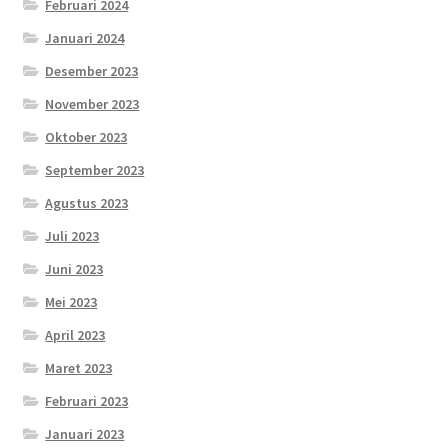
Februari 2024
Januari 2024
Desember 2023
November 2023
Oktober 2023
September 2023
Agustus 2023
Juli 2023
Juni 2023
Mei 2023
April 2023
Maret 2023
Februari 2023
Januari 2023