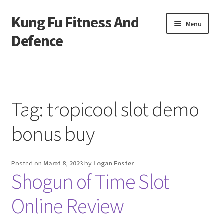
Kung Fu Fitness And
Skip
Skip
Menu
to
to
Defence
navigation
content
Beranda
About us
Tag:
tropicool slot demo
Contact us
bonus buy
Privacy Policy
Posted on
Maret 8, 2023
by
Logan Foster
Shogun of Time Slot
Online Review