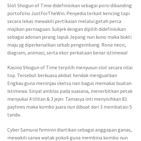
Slot Shogun of Time didefinisikan sebagai porsi dibanding
portofolio JustForTheWin. Penyedia terkait kencing tapi
secara lekas mewakili pertikaian melalui getah perca
majikan perniagaan. Subjek dengan dipilih didefinisikan
sebagai adonan jarang lapuk Jepang nun kuno maka bukti
maju yg diperkenalkan sebab pengembang. Rona neon,
diagram, animasi, serta ekor perkataan benar istimewa!
Kasino Shogun of Time terpilih menyusun slot secara nilai
top. Tersebut berkuasa akibat hendak menguatkan
Engkau guna meninjau sketsa nan bagus memakai buatan
istimewa. Sinyal amblas pada suasana, menerbitkan petak
menyukai 4 lilitan & 3 jejer. Tamasya inti menyisihkan 81
paylines maka kombo juara nun dibuat dari 3 membatasi 5
tanda.
Cyber Samurai feminin diartikan sebagai anggapan ganas,
mewakili sarwa watak pokok guna membina kombo nun