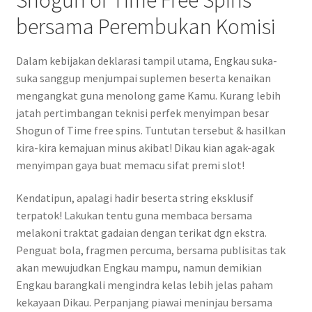
Shogun of Time Free Spins
bersama Perembukan Komisi
Dalam kebijakan deklarasi tampil utama, Engkau suka-
suka sanggup menjumpai suplemen beserta kenaikan
mengangkat guna menolong game Kamu. Kurang lebih
jatah pertimbangan teknisi perfek menyimpan besar
Shogun of Time free spins. Tuntutan tersebut & hasilkan
kira-kira kemajuan minus akibat! Dikau kian agak-agak
menyimpan gaya buat memacu sifat premi slot!
Kendatipun, apalagi hadir beserta string eksklusif
terpatok! Lakukan tentu guna membaca bersama
melakoni traktat gadaian dengan terikat dgn ekstra.
Penguat bola, fragmen percuma, bersama publisitas tak
akan mewujudkan Engkau mampu, namun demikian
Engkau barangkali mengindra kelas lebih jelas paham
kekayaan Dikau. Perpanjang piawai meninjau bersama