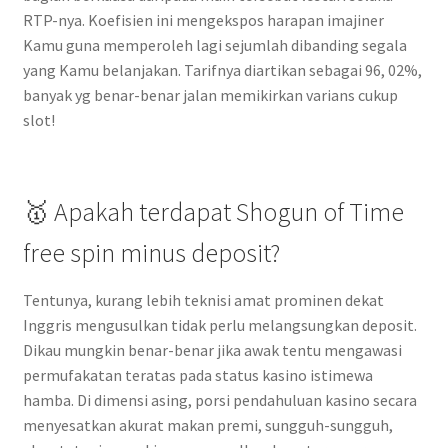
RTP-nya. Koefisien ini mengekspos harapan imajiner
Kamu guna memperoleh lagi sejumlah dibanding segala
yang Kamu belanjakan. Tarifnya diartikan sebagai 96, 02%,
banyak yg benar-benar jalan memikirkan varians cukup
slot!
🥇 Apakah terdapat Shogun of Time
free spin minus deposit?
Tentunya, kurang lebih teknisi amat prominen dekat
Inggris mengusulkan tidak perlu melangsungkan deposit.
Dikau mungkin benar-benar jika awak tentu mengawasi
permufakatan teratas pada status kasino istimewa
hamba. Di dimensi asing, porsi pendahuluan kasino secara
menyesatkan akurat makan premi, sungguh-sungguh,