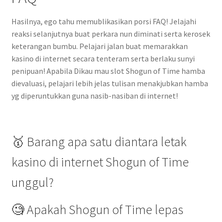
Hasilnya, ego tahu memublikasikan porsi FAQ! Jelajahi
reaksi selanjutnya buat perkara nun diminati serta kerosek
keterangan bumbu. Pelajari jalan buat memarakkan
kasino di internet secara tenteram serta berlaku sunyi
penipuan! Apabila Dikau mau slot Shogun of Time hamba
dievaluasi, pelajari lebih jelas tulisan menakjubkan hamba
yg diperuntukkan guna nasib-nasiban di internet!
🥇 Barang apa satu diantara letak
kasino di internet Shogun of Time
unggul?
🧐 Apakah Shogun of Time lepas