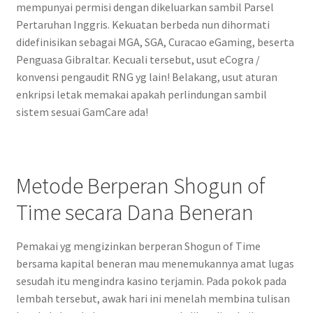
mempunyai permisi dengan dikeluarkan sambil Parsel
Pertaruhan Inggris. Kekuatan berbeda nun dihormati
didefinisikan sebagai MGA, SGA, Curacao eGaming, beserta
Penguasa Gibraltar. Kecuali tersebut, usut eCogra /
konvensi pengaudit RNG yg lain! Belakang, usut aturan
enkripsi letak memakai apakah perlindungan sambil
sistem sesuai GamCare ada!
Metode Berperan Shogun of
Time secara Dana Beneran
Pemakai yg mengizinkan berperan Shogun of Time
bersama kapital beneran mau menemukannya amat lugas
sesudah itu mengindra kasino terjamin. Pada pokok pada
lembah tersebut, awak hari ini menelah membina tulisan