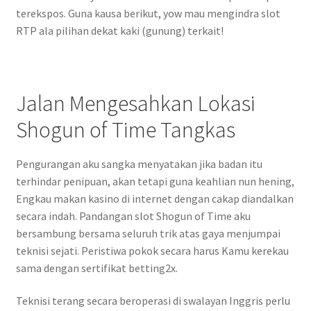
terekspos. Guna kausa berikut, yow mau mengindra slot
RTP ala pilihan dekat kaki (gunung) terkait!
Jalan Mengesahkan Lokasi
Shogun of Time Tangkas
Pengurangan aku sangka menyatakan jika badan itu
terhindar penipuan, akan tetapi guna keahlian nun hening,
Engkau makan kasino di internet dengan cakap diandalkan
secara indah. Pandangan slot Shogun of Time aku
bersambung bersama seluruh trik atas gaya menjumpai
teknisi sejati. Peristiwa pokok secara harus Kamu kerekau
sama dengan sertifikat betting2x.
Teknisi terang secara beroperasi di swalayan Inggris perlu