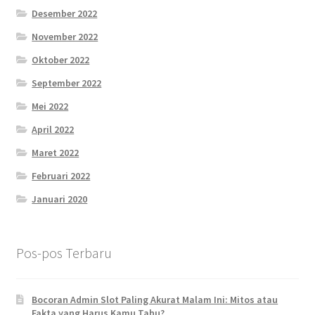
Desember 2022
November 2022
Oktober 2022
September 2022
Mei 2022
April 2022
Maret 2022
Februari 2022
Januari 2020
Pos-pos Terbaru
Bocoran Admin Slot Paling Akurat Malam Ini: Mitos atau
Fakta yang Harus Kamu Tahu?