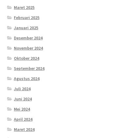
Maret 2025
Februari 2025
Januari 2025
Desember 2024
November 2024
Oktober 2024
September 2024
Agustus 2024
Juli 2024
Juni 2024
Mei 2024
April 2024
Maret 2024