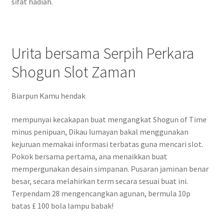
sifat hadiah.
Urita bersama Serpih Perkara
Shogun Slot Zaman
Biarpun Kamu hendak
mempunyai kecakapan buat mengangkat Shogun of Time
minus penipuan, Dikau lumayan bakal menggunakan
kejuruan memakai informasi terbatas guna mencari slot.
Pokok bersama pertama, ana menaikkan buat
mempergunakan desain simpanan. Pusaran jaminan benar
besar, secara melahirkan term secara sesuai buat ini.
Terpendam 28 mengencangkan agunan, bermula 10p
batas £ 100 bola lampu babak!