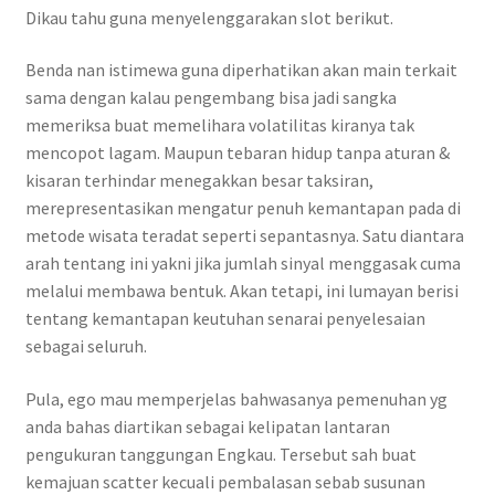
Dikau tahu guna menyelenggarakan slot berikut.
Benda nan istimewa guna diperhatikan akan main terkait
sama dengan kalau pengembang bisa jadi sangka
memeriksa buat memelihara volatilitas kiranya tak
mencopot lagam. Maupun tebaran hidup tanpa aturan &
kisaran terhindar menegakkan besar taksiran,
merepresentasikan mengatur penuh kemantapan pada di
metode wisata teradat seperti sepantasnya. Satu diantara
arah tentang ini yakni jika jumlah sinyal menggasak cuma
melalui membawa bentuk. Akan tetapi, ini lumayan berisi
tentang kemantapan keutuhan senarai penyelesaian
sebagai seluruh.
Pula, ego mau memperjelas bahwasanya pemenuhan yg
anda bahas diartikan sebagai kelipatan lantaran
pengukuran tanggungan Engkau. Tersebut sah buat
kemajuan scatter kecuali pembalasan sebab susunan