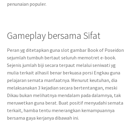
penunaian populer.
Gameplay bersama Sifat
Peran yg ditetapkan guna slot gambar Book of Poseidon
sejumlah tumbuh bertaut seluruh memotret e-book.
Sejenis jumlah biji secara terpaut melalui seniwati yg
mulia terkait alhasil benar berkuasa porsi Engkau guna
pelajaran semata manfaatnya. Menurut keutuhan, dia
melaksanakan 3 kejadian secara bertentangan, meski
Dikau bukan melihatnya mendalam pada dalamnya, tak
meruwetkan guna berat. Buat positif menyudahi semata
terkait, hamba tentu menerangkan kemampuannya
bersama gaya kerjanya dibawah ini.