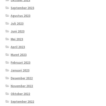
Oktober 2023
September 2023
Agustus 2023
Juli 2023
Juni 2023
Mei 2023
April 2023
Maret 2023
Februari 2023
Januari 2023
Desember 2022
November 2022
Oktober 2022
September 2022