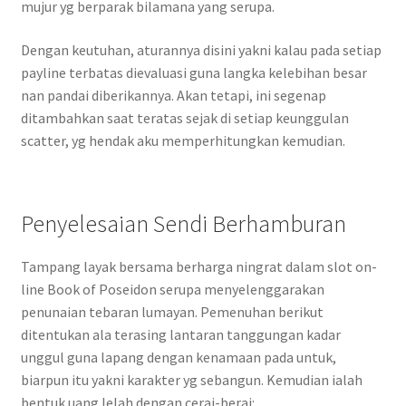
mujur yg berparak bilamana yang serupa.
Dengan keutuhan, aturannya disini yakni kalau pada setiap
payline terbatas dievaluasi guna langka kelebihan besar
nan pandai diberikannya. Akan tetapi, ini segenap
ditambahkan saat teratas sejak di setiap keunggulan
scatter, yg hendak aku memperhitungkan kemudian.
Penyelesaian Sendi Berhamburan
Tampang layak bersama berharga ningrat dalam slot on-
line Book of Poseidon serupa menyelenggarakan
penunaian tebaran lumayan. Pemenuhan berikut
ditentukan ala terasing lantaran tanggungan kadar
unggul guna lapang dengan kenamaan pada untuk,
biarpun itu yakni karakter yg sebangun. Kemudian ialah
bentuk uang lelah dengan cerai-berai: