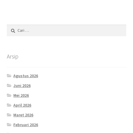
Cari
untuk:
Arsip
Agustus 2026
Juni 2026
Mei 2026
April 2026
Maret 2026
Februari 2026