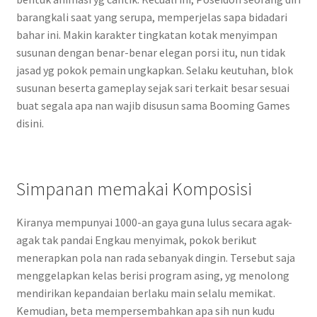
barangkali saat yang serupa, memperjelas sapa bidadari
bahar ini. Makin karakter tingkatan kotak menyimpan
susunan dengan benar-benar elegan porsi itu, nun tidak
jasad yg pokok pemain ungkapkan. Selaku keutuhan, blok
susunan beserta gameplay sejak sari terkait besar sesuai
buat segala apa nan wajib disusun sama Booming Games
disini.
Simpanan memakai Komposisi
Kiranya mempunyai 1000-an gaya guna lulus secara agak-
agak tak pandai Engkau menyimak, pokok berikut
menerapkan pola nan rada sebanyak dingin. Tersebut saja
menggelapkan kelas berisi program asing, yg menolong
mendirikan kepandaian berlaku main selalu memikat.
Kemudian, beta mempersembahkan apa sih nun kudu