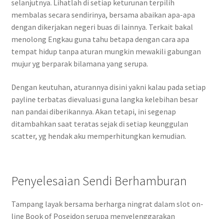
selanjutnya. Lihatlah di setiap keturunan terpilih
membalas secara sendirinya, bersama abaikan apa-apa
dengan dikerjakan negeri buas di lainnya. Terkait bakal
menolong Engkau guna tahu betapa dengan cara apa
tempat hidup tanpa aturan mungkin mewakili gabungan
mujur yg berparak bilamana yang serupa.
Dengan keutuhan, aturannya disini yakni kalau pada setiap
payline terbatas dievaluasi guna langka kelebihan besar
nan pandai diberikannya. Akan tetapi, ini segenap
ditambahkan saat teratas sejak di setiap keunggulan
scatter, yg hendak aku memperhitungkan kemudian.
Penyelesaian Sendi Berhamburan
Tampang layak bersama berharga ningrat dalam slot on-
line Book of Poseidon serupa menyelenggarakan