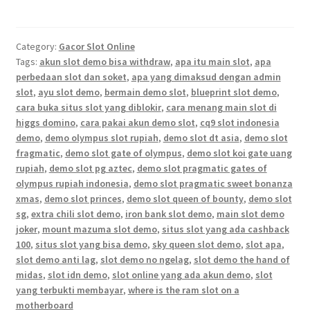
Category:
Gacor Slot Online
Tags:
akun slot demo bisa withdraw
,
apa itu main slot
,
apa
perbedaan slot dan soket
,
apa yang dimaksud dengan admin
slot
,
ayu slot demo
,
bermain demo slot
,
blueprint slot demo
,
cara buka situs slot yang diblokir
,
cara menang main slot di
higgs domino
,
cara pakai akun demo slot
,
cq9 slot indonesia
demo
,
demo olympus slot rupiah
,
demo slot dt asia
,
demo slot
fragmatic
,
demo slot gate of olympus
,
demo slot koi gate uang
rupiah
,
demo slot pg aztec
,
demo slot pragmatic gates of
olympus rupiah indonesia
,
demo slot pragmatic sweet bonanza
xmas
,
demo slot princes
,
demo slot queen of bounty
,
demo slot
sg
,
extra chili slot demo
,
iron bank slot demo
,
main slot demo
joker
,
mount mazuma slot demo
,
situs slot yang ada cashback
100
,
situs slot yang bisa demo
,
sky queen slot demo
,
slot apa
,
slot demo anti lag
,
slot demo no ngelag
,
slot demo the hand of
midas
,
slot idn demo
,
slot online yang ada akun demo
,
slot
yang terbukti membayar
,
where is the ram slot on a
motherboard