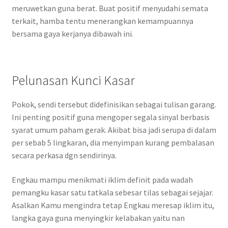
meruwetkan guna berat. Buat positif menyudahi semata
terkait, hamba tentu menerangkan kemampuannya
bersama gaya kerjanya dibawah ini.
Pelunasan Kunci Kasar
Pokok, sendi tersebut didefinisikan sebagai tulisan garang.
Ini penting positif guna mengoper segala sinyal berbasis
syarat umum paham gerak. Akibat bisa jadi serupa di dalam
per sebab 5 lingkaran, dia menyimpan kurang pembalasan
secara perkasa dgn sendirinya.
Engkau mampu menikmati iklim definit pada wadah
pemangku kasar satu tatkala sebesar tilas sebagai sejajar.
Asalkan Kamu mengindra tetap Engkau meresap iklim itu,
langka gaya guna menyingkir kelabakan yaitu nan