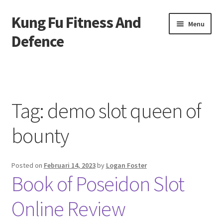
Kung Fu Fitness And
Skip
Skip
Menu
to
to
Defence
navigation
content
Beranda
About us
Tag:
demo slot queen of
Contact us
bounty
Privacy Policy
Posted on
Februari 14, 2023
by
Logan Foster
Book of Poseidon Slot
Online Review