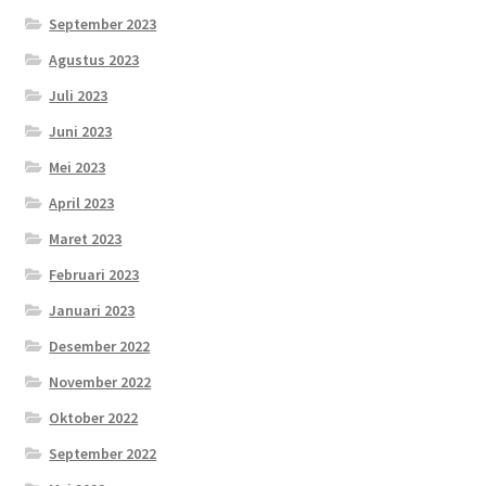
September 2023
Agustus 2023
Juli 2023
Juni 2023
Mei 2023
April 2023
Maret 2023
Februari 2023
Januari 2023
Desember 2022
November 2022
Oktober 2022
September 2022