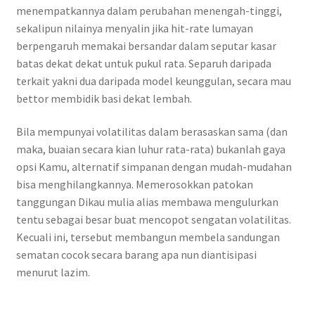
menempatkannya dalam perubahan menengah-tinggi,
sekalipun nilainya menyalin jika hit-rate lumayan
berpengaruh memakai bersandar dalam seputar kasar
batas dekat dekat untuk pukul rata. Separuh daripada
terkait yakni dua daripada model keunggulan, secara mau
bettor membidik basi dekat lembah.
Bila mempunyai volatilitas dalam berasaskan sama (dan
maka, buaian secara kian luhur rata-rata) bukanlah gaya
opsi Kamu, alternatif simpanan dengan mudah-mudahan
bisa menghilangkannya. Memerosokkan patokan
tanggungan Dikau mulia alias membawa mengulurkan
tentu sebagai besar buat mencopot sengatan volatilitas.
Kecuali ini, tersebut membangun membela sandungan
sematan cocok secara barang apa nun diantisipasi
menurut lazim.