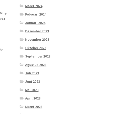
Maret 2024
long
Februari 2024
kau
Januari 2024
Desember 2023
November 2023
Oktober 2023
de
September 2023
n
Agustus 2023
Juli 2023
Juni 2023
Mei 2023
April 2023
Maret 2023