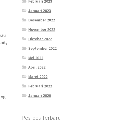
Februari 2023
Januari 2023
Desember 2022
November 2022
kau
Oktober 2022
ait,
September 2022
Mei 2022
April 2022
Maret 2022
Februari 2022
Januari 2020
ang
Pos-pos Terbaru