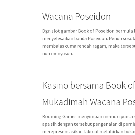
Wacana Poseidon
Dgn slot gambar Book of Poseidon bermula
menyelesaikan banda Poseidon. Penuh sosok 
membalas cuma rendah ragam, maka tersebu
nun menyusun.
Kasino bersama Book o
Mukadimah Wacana Po
Booming Games menyimpan memori punca se
apa sih dengan tersebut pengenalan di pern
merepresentasikan faktual melahirkan bukan