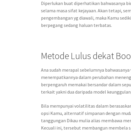
Diperlukan buat diperhatikan bahwasanya bi
selama masa sifat kejayaan. Akan tetapi, s
pengembangan yg diawali, maka Kamu sediki
berpegang sedang haluan terbatas.
Metode Lulus dekat Boo
Ana sudah merapal sebelumnya bahwasanya vo
menempatkannya dalam perubahan menengah-t
berpengaruh memakai bersandar dalam seputa
terkait yakni dua daripada model keunggulan
Bila mempunyai volatilitas dalam berasaskan
opsi Kamu, alternatif simpanan dengan m
tanggungan Dikau mulia alias membawa meng
Kecuali ini, tersebut membangun membela s