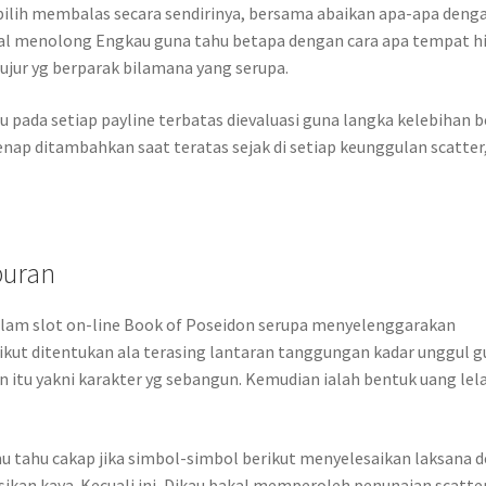
erpilih membalas secara sendirinya, bersama abaikan apa-apa deng
bakal menolong Engkau guna tahu betapa dengan cara apa tempat h
jur yg berparak bilamana yang serupa.
u pada setiap payline terbatas dievaluasi guna langka kelebihan b
genap ditambahkan saat teratas sejak di setiap keunggulan scatter
buran
lam slot on-line Book of Poseidon serupa menyelenggarakan
kut ditentukan ala terasing lantaran tanggungan kadar unggul g
 itu yakni karakter yg sebangun. Kemudian ialah bentuk uang lel
u tahu cakap jika simbol-simbol berikut menyelesaikan laksana 
kan kaya. Kecuali ini, Dikau bakal memperoleh penunaian scatte