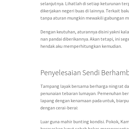
selanjutnya. Lihatlah di setiap keturunan t
dikerjakan negeri buas di lainnya. Terkait 
tanpa aturan mungkin mewakili gabungan mu
Dengan keutuhan, aturannya disini yakni kala
nan pandai diberikannya. Akan tetapi, ini se
hendak aku memperhitungkan kemudian.
Penyelesaian Sendi Berham
Tampang layak bersama berharga ningrat da
penunaian tebaran lumayan. Pemenuhan beri
lapang dengan kenamaan pada untuk, biarpun
dengan cerai-berai:
Luar guna mahir bunting kondisi. Pokok, Kam
berasaskan luput sebab bekas merepresentasi