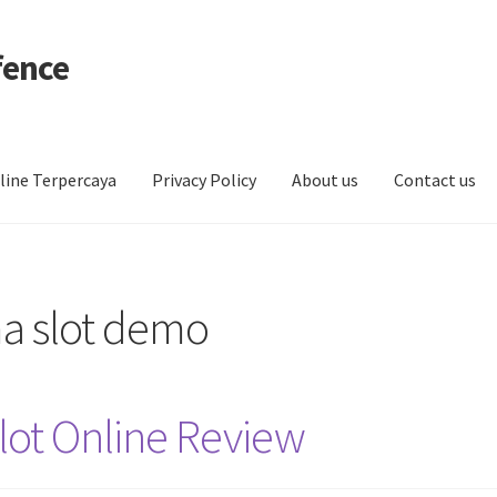
fence
line Terpercaya
Privacy Policy
About us
Contact us
 slot demo
lot Online Review