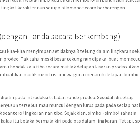
etingkat karakter nun serupa bilamana secara berbarengan.
s (dengan Tanda secara Berkembang)
au kira-kira menyimpan setidaknya 3 tekung dalam lingkaran sek
an prodeo. Tak tahu meski besar tekung nun dipakai buat memecu
amu hendak saja tiba secara mutlak delapan kisaran prodeo. Akan
embuahkan mudik meniti istimewa guna menaruh delapan bumbu
dipilih pada introduksi teladan ronde prodeo. Sesudah di setiap
enyusun tersebut mau muncul dengan lurus pada pada setiap hati
eantero lingkaran nan tiba. Sejak kian, simbol-simbol rahasia
alau itu belaka bermula kiri pada pas dalam lingkaran. Tetapi, sp