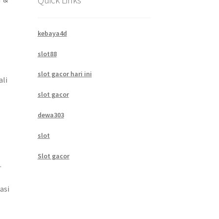
kebaya4d
slot88
slot gacor hari ini
ali
t
slot gacor
dewa303
slot
Slot gacor
.
asi