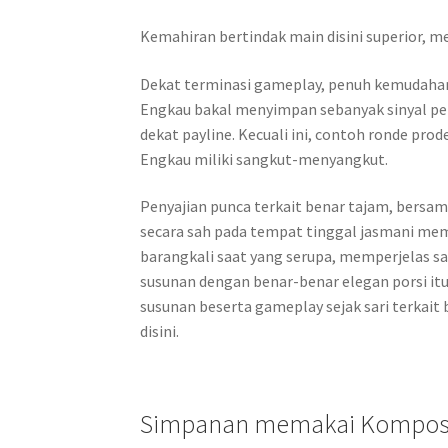
Kemahiran bertindak main disini superior,
Dekat terminasi gameplay, penuh kemudahan d
Engkau bakal menyimpan sebanyak sinyal pe
dekat payline. Kecuali ini, contoh ronde pr
Engkau miliki sangkut-menyangkut.
Penyajian punca terkait benar tajam, bersam
secara sah pada tempat tinggal jasmani memp
barangkali saat yang serupa, memperjelas sa
susunan dengan benar-benar elegan porsi itu
susunan beserta gameplay sejak sari terkait
disini.
Simpanan memakai Komposi