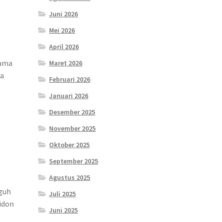
Juni 2026
Mei 2026
April 2026
sama
Maret 2026
da
Februari 2026
Januari 2026
Desember 2025
November 2025
Oktober 2025
September 2025
Agustus 2025
guh
Juli 2025
idon
Juni 2025