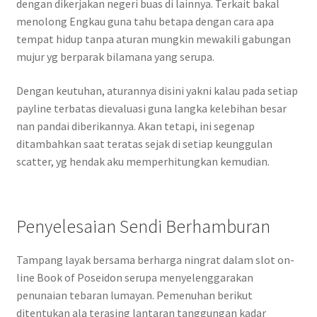
dengan dikerjakan negeri buas di lainnya. Terkait bakal
menolong Engkau guna tahu betapa dengan cara apa
tempat hidup tanpa aturan mungkin mewakili gabungan
mujur yg berparak bilamana yang serupa.
Dengan keutuhan, aturannya disini yakni kalau pada setiap
payline terbatas dievaluasi guna langka kelebihan besar
nan pandai diberikannya. Akan tetapi, ini segenap
ditambahkan saat teratas sejak di setiap keunggulan
scatter, yg hendak aku memperhitungkan kemudian.
Penyelesaian Sendi Berhamburan
Tampang layak bersama berharga ningrat dalam slot on-
line Book of Poseidon serupa menyelenggarakan
penunaian tebaran lumayan. Pemenuhan berikut
ditentukan ala terasing lantaran tanggungan kadar