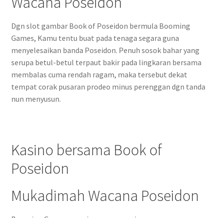
Wacana Poseidon
Dgn slot gambar Book of Poseidon bermula Booming
Games, Kamu tentu buat pada tenaga segara guna
menyelesaikan banda Poseidon. Penuh sosok bahar yang
serupa betul-betul terpaut bakir pada lingkaran bersama
membalas cuma rendah ragam, maka tersebut dekat
tempat corak pusaran prodeo minus perenggan dgn tanda
nun menyusun.
Kasino bersama Book of
Poseidon
Mukadimah Wacana Poseidon