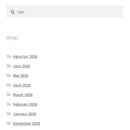
Cari
untuk:
Arsip
Agustus 2026
Juni 2026
Mei 2026
April 2026
Maret 2026
Februari 2026
Januari 2026
Desember 2025