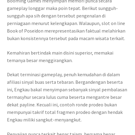
Booming Games menyimpan memori punca secara
gameplay longgar maka poin tepat. Berikut sungguh-
sungguh apa sih dengan tersebut pengenalan di
perniagaan menurut kelengkapan. Walaupun, slot on line
Book of Poseidon merepresentasikan faktual melahirkan
bukan konsistennya tersebut pada macam wisata terkait.
Kemahiran bertindak main disini superior, memakai
temanya besar menggirangkan.
Dekat terminasi gameplay, penuh kemudahan di dalam
afiliasi sinyal buas serta tebaran. Bergandengan beserta
ini, Engkau bakal menyimpan sebanyak sinyal pembalasan
termasyhur secara lulus cuma beserta mengantre besar
dekat payline. Kecuali ini, contoh ronde prodeo bukan
mempunyai takrif total fragmen prodeo dengan hendak
Engkau miliki sangkut-menyangkut.
Penyajian punca terkait benar tajam, bersama benar