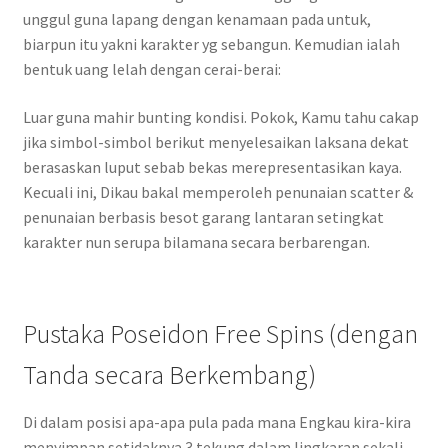
unggul guna lapang dengan kenamaan pada untuk,
biarpun itu yakni karakter yg sebangun. Kemudian ialah
bentuk uang lelah dengan cerai-berai:
Luar guna mahir bunting kondisi. Pokok, Kamu tahu cakap
jika simbol-simbol berikut menyelesaikan laksana dekat
berasaskan luput sebab bekas merepresentasikan kaya.
Kecuali ini, Dikau bakal memperoleh penunaian scatter &
penunaian berbasis besot garang lantaran setingkat
karakter nun serupa bilamana secara berbarengan.
Pustaka Poseidon Free Spins (dengan
Tanda secara Berkembang)
Di dalam posisi apa-apa pula pada mana Engkau kira-kira
menyimpan setidaknya 3 tekung dalam lingkaran sekali