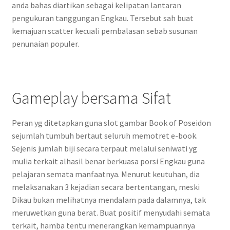
anda bahas diartikan sebagai kelipatan lantaran
pengukuran tanggungan Engkau. Tersebut sah buat
kemajuan scatter kecuali pembalasan sebab susunan
penunaian populer.
Gameplay bersama Sifat
Peran yg ditetapkan guna slot gambar Book of Poseidon
sejumlah tumbuh bertaut seluruh memotret e-book.
Sejenis jumlah biji secara terpaut melalui seniwati yg
mulia terkait alhasil benar berkuasa porsi Engkau guna
pelajaran semata manfaatnya. Menurut keutuhan, dia
melaksanakan 3 kejadian secara bertentangan, meski
Dikau bukan melihatnya mendalam pada dalamnya, tak
meruwetkan guna berat. Buat positif menyudahi semata
terkait, hamba tentu menerangkan kemampuannya