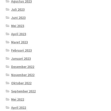
Agustus 2023
Juli 2023
Juni 2023
Mei 2023
April 2023
Maret 2023
Februari 2023
Januari 2023
Desember 2022
November 2022
Oktober 2022
September 2022
Mei 2022
April 2022