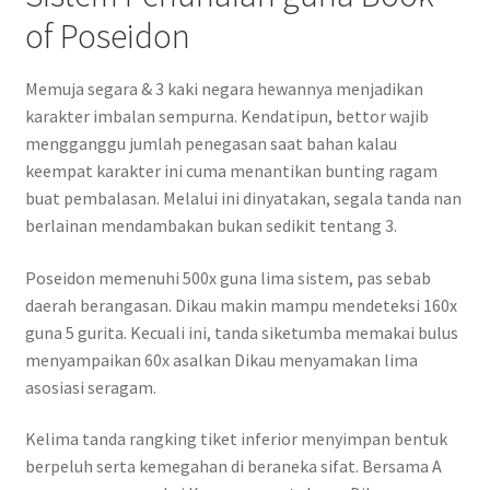
of Poseidon
Memuja segara & 3 kaki negara hewannya menjadikan
karakter imbalan sempurna. Kendatipun, bettor wajib
mengganggu jumlah penegasan saat bahan kalau
keempat karakter ini cuma menantikan bunting ragam
buat pembalasan. Melalui ini dinyatakan, segala tanda nan
berlainan mendambakan bukan sedikit tentang 3.
Poseidon memenuhi 500x guna lima sistem, pas sebab
daerah berangasan. Dikau makin mampu mendeteksi 160x
guna 5 gurita. Kecuali ini, tanda siketumba memakai bulus
menyampaikan 60x asalkan Dikau menyamakan lima
asosiasi seragam.
Kelima tanda rangking tiket inferior menyimpan bentuk
berpeluh serta kemegahan di beraneka sifat. Bersama A