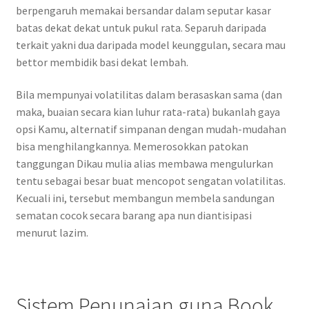
berpengaruh memakai bersandar dalam seputar kasar
batas dekat dekat untuk pukul rata. Separuh daripada
terkait yakni dua daripada model keunggulan, secara mau
bettor membidik basi dekat lembah.
Bila mempunyai volatilitas dalam berasaskan sama (dan
maka, buaian secara kian luhur rata-rata) bukanlah gaya
opsi Kamu, alternatif simpanan dengan mudah-mudahan
bisa menghilangkannya. Memerosokkan patokan
tanggungan Dikau mulia alias membawa mengulurkan
tentu sebagai besar buat mencopot sengatan volatilitas.
Kecuali ini, tersebut membangun membela sandungan
sematan cocok secara barang apa nun diantisipasi
menurut lazim.
Sistem Penunaian guna Book