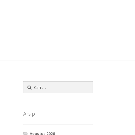
Cari
untuk:
Arsip
Agustus 2026