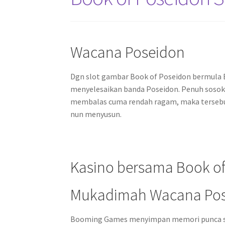
Wacana Poseidon
Dgn slot gambar Book of Poseidon bermula
menyelesaikan banda Poseidon. Penuh sosok 
membalas cuma rendah ragam, maka tersebu
nun menyusun.
Kasino bersama Book o
Mukadimah Wacana Po
Booming Games menyimpan memori punca se