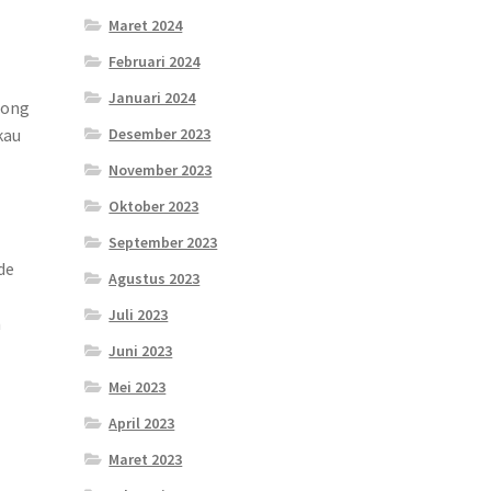
Maret 2024
Februari 2024
Januari 2024
long
kau
Desember 2023
November 2023
Oktober 2023
September 2023
de
Agustus 2023
Juli 2023
n
Juni 2023
Mei 2023
April 2023
Maret 2023