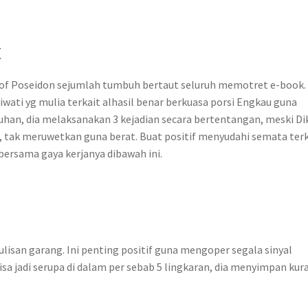
t
 of Poseidon sejumlah tumbuh bertaut seluruh memotret e-book.
niwati yg mulia terkait alhasil benar berkuasa porsi Engkau guna
han, dia melaksanakan 3 kejadian secara bertentangan, meski Di
tak meruwetkan guna berat. Buat positif menyudahi semata terk
sama gaya kerjanya dibawah ini.
tulisan garang. Ini penting positif guna mengoper segala sinyal
sa jadi serupa di dalam per sebab 5 lingkaran, dia menyimpan kur