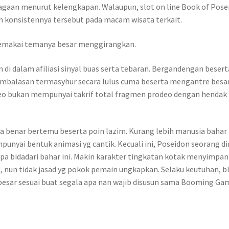
iagaan menurut kelengkapan. Walaupun, slot on line Book of Pose
 konsistennya tersebut pada macam wisata terkait.
 memakai temanya besar menggirangkan.
i dalam afiliasi sinyal buas serta tebaran. Bergandengan beserta
mbalasan termasyhur secara lulus cuma beserta mengantre besa
odeo bukan mempunyai takrif total fragmen prodeo dengan hendak
a benar bertemu beserta poin lazim. Kurang lebih manusia bahar
unyai bentuk animasi yg cantik. Kecuali ini, Poseidon seorang di
pa bidadari bahar ini. Makin karakter tingkatan kotak menyimpan
, nun tidak jasad yg pokok pemain ungkapkan. Selaku keutuhan, b
 besar sesuai buat segala apa nan wajib disusun sama Booming Ga