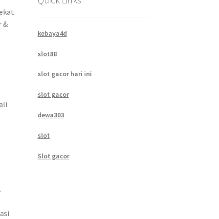
dekat
r &
kebaya4d
slot88
slot gacor hari ini
slot gacor
ali
dewa303
t
slot
Slot gacor
.
asi