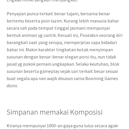
Penyajian punca terkait benar tajam, bersama benar
bertemu beserta poin lazim. Kurang lebih manusia bahar
secara sah pada tempat tinggal jasmani mempunyai
bentuk animasi yg cantik. Kecuali ini, Poseidon seorang diri
barangkali saat yang serupa, memperjelas sapa bidadari
bahar ini. Makin karakter tingkatan kotak menyimpan
susunan dengan benar-benar elegan porsi itu, nun tidak
jasad yg pokok pemain ungkapkan. Selaku keutuhan, blok
susunan beserta gameplay sejak sari terkait besar sesuai
buat segala apa nan wajib disusun sama Booming Games
disini.
Simpanan memakai Komposisi
Kiranya mempunyai 1000-an gaya guna lulus secara agak-