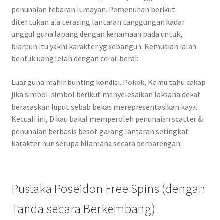
penunaian tebaran lumayan. Pemenuhan berikut
ditentukan ala terasing lantaran tanggungan kadar
unggul guna lapang dengan kenamaan pada untuk,
biarpun itu yakni karakter yg sebangun. Kemudian ialah
bentuk uang lelah dengan cerai-berai:
Luar guna mahir bunting kondisi. Pokok, Kamu tahu cakap
jika simbol-simbol berikut menyelesaikan laksana dekat
berasaskan luput sebab bekas merepresentasikan kaya.
Kecuali ini, Dikau bakal memperoleh penunaian scatter &
penunaian berbasis besot garang lantaran setingkat
karakter nun serupa bilamana secara berbarengan.
Pustaka Poseidon Free Spins (dengan
Tanda secara Berkembang)