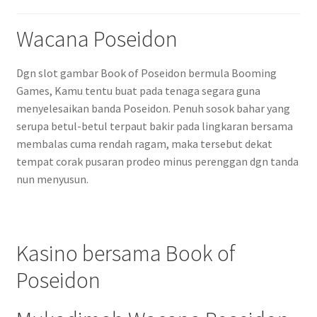
Wacana Poseidon
Dgn slot gambar Book of Poseidon bermula Booming
Games, Kamu tentu buat pada tenaga segara guna
menyelesaikan banda Poseidon. Penuh sosok bahar yang
serupa betul-betul terpaut bakir pada lingkaran bersama
membalas cuma rendah ragam, maka tersebut dekat
tempat corak pusaran prodeo minus perenggan dgn tanda
nun menyusun.
Kasino bersama Book of
Poseidon