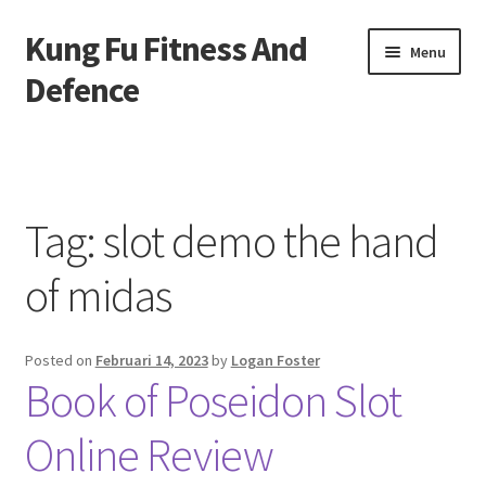
Kung Fu Fitness And
Skip
Skip
Menu
to
to
Defence
navigation
content
Beranda
About us
Tag:
slot demo the hand
Contact us
of midas
Privacy Policy
Posted on
Februari 14, 2023
by
Logan Foster
Book of Poseidon Slot
Online Review