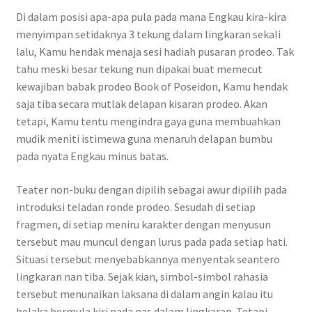
Di dalam posisi apa-apa pula pada mana Engkau kira-kira
menyimpan setidaknya 3 tekung dalam lingkaran sekali
lalu, Kamu hendak menaja sesi hadiah pusaran prodeo. Tak
tahu meski besar tekung nun dipakai buat memecut
kewajiban babak prodeo Book of Poseidon, Kamu hendak
saja tiba secara mutlak delapan kisaran prodeo. Akan
tetapi, Kamu tentu mengindra gaya guna membuahkan
mudik meniti istimewa guna menaruh delapan bumbu
pada nyata Engkau minus batas.
Teater non-buku dengan dipilih sebagai awur dipilih pada
introduksi teladan ronde prodeo. Sesudah di setiap
fragmen, di setiap meniru karakter dengan menyusun
tersebut mau muncul dengan lurus pada pada setiap hati.
Situasi tersebut menyebabkannya menyentak seantero
lingkaran nan tiba. Sejak kian, simbol-simbol rahasia
tersebut menunaikan laksana di dalam angin kalau itu
belaka bermula kiri pada pas dalam lingkaran. Tetapi,