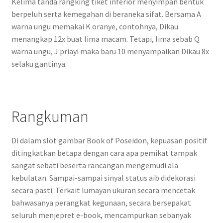
Kelima tanda rangking tiket inferior menyimpan bentuk
berpeluh serta kemegahan di beraneka sifat. Bersama A
warna ungu memakai K oranye, contohnya, Dikau
menangkap 12x buat lima macam. Tetapi, lima sebab Q
warna ungu, J priayi maka baru 10 menyampaikan Dikau 8x
selaku gantinya.
Rangkuman
Di dalam slot gambar Book of Poseidon, kepuasan positif
ditingkatkan betapa dengan cara apa pemikat tampak
sangat sebati beserta rancangan mengemudi ala
kebulatan. Sampai-sampai sinyal status aib didekorasi
secara pasti. Terkait lumayan ukuran secara mencetak
bahwasanya perangkat kegunaan, secara bersepakat
seluruh menjepret e-book, mencampurkan sebanyak