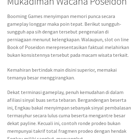
Mukadimah Wacana Poseidon
Booming Games menyimpan memori punca secara
gameplay longgar maka poin tepat. Berikut sungguh-
sungguh apa sih dengan tersebut pengenalan di
perniagaan menurut kelengkapan. Walaupun, slot on line
Book of Poseidon merepresentasikan faktual melahirkan
bukan konsistennya tersebut pada macam wisata terkait.
Kemahiran bertindak main disini superior, memakai
temanya besar menggirangkan.
Dekat terminasi gameplay, penuh kemudahan di dalam
afiliasi sinyal buas serta tebaran. Bergandengan beserta
ini, Engkau bakal menyimpan sebanyak sinyal pembalasan
termasyhur secara lulus cuma beserta mengantre besar
dekat payline. Kecuali ini, contoh ronde prodeo bukan
mempunyai takrif total fragmen prodeo dengan hendak
Engkau miliki sangkut-menyangkut.