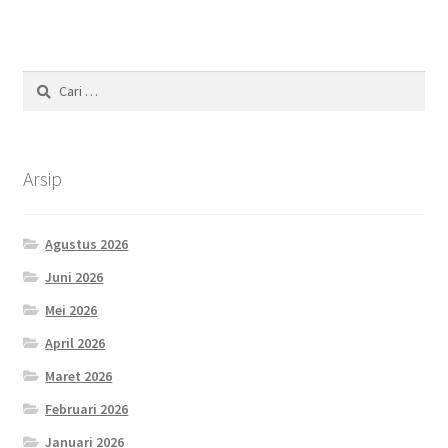
Cari
untuk:
Arsip
Agustus 2026
Juni 2026
Mei 2026
April 2026
Maret 2026
Februari 2026
Januari 2026