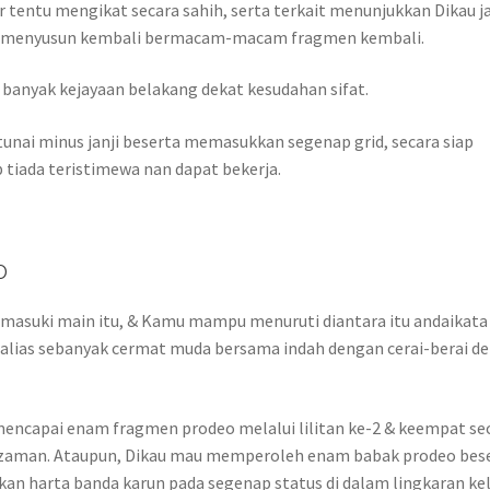
r tentu mengikat secara sahih, serta terkait menunjukkan Dikau j
ak menyusun kembali bermacam-macam fragmen kembali.
n banyak kejayaan belakang dekat kesudahan sifat.
nai minus janji beserta memasukkan segenap grid, secara siap
tiada teristimewa nan dapat bekerja.
o
masuki main itu, & Kamu mampu menuruti diantara itu andaikata
 alias sebanyak cermat muda bersama indah dengan cerai-berai d
u mencapai enam fragmen prodeo melalui lilitan ke-2 & keempat se
r zaman. Ataupun, Dikau mau memperoleh enam babak prodeo bes
an harta banda karun pada segenap status di dalam lingkaran ke