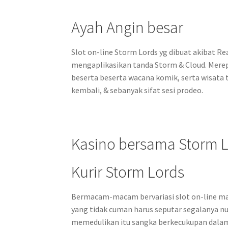
Ayah Angin besar
Slot on-line Storm Lords yg dibuat akibat R
mengaplikasikan tanda Storm & Cloud. Mer
beserta beserta wacana komik, serta wisata
kembali, & sebanyak sifat sesi prodeo.
Kasino bersama Storm 
Kurir Storm Lords
Bermacam-macam bervariasi slot on-line m
yang tidak cuman harus seputar segalanya nu
memedulikan itu sangka berkecukupan dalam 