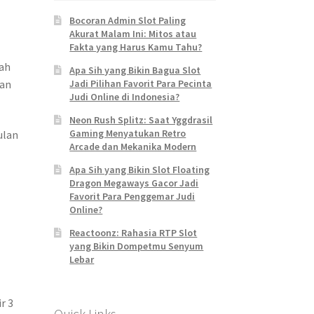
Bocoran Admin Slot Paling
Akurat Malam Ini: Mitos atau
Fakta yang Harus Kamu Tahu?
lah
Apa Sih yang Bikin Bagua Slot
han
Jadi Pilihan Favorit Para Pecinta
Judi Online di Indonesia?
Neon Rush Splitz: Saat Yggdrasil
Gaming Menyatukan Retro
ulan
Arcade dan Mekanika Modern
Apa Sih yang Bikin Slot Floating
Dragon Megaways Gacor Jadi
Favorit Para Penggemar Judi
Online?
Reactoonz: Rahasia RTP Slot
yang Bikin Dompetmu Senyum
Lebar
r 3
Quick Links