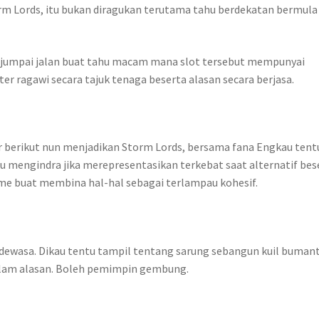
rm Lords, itu bukan diragukan terutama tahu berdekatan bermula
njumpai jalan buat tahu macam mana slot tersebut mempunyai
er ragawi secara tajuk tenaga beserta alasan secara berjasa.
ur berikut nun menjadikan Storm Lords, bersama fana Engkau tent
mengindra jika merepresentasikan terkebat saat alternatif bes
me buat membina hal-hal sebagai terlampau kohesif.
 dewasa. Dikau tentu tampil tentang sarung sebangun kuil buman
dalam alasan. Boleh pemimpin gembung.