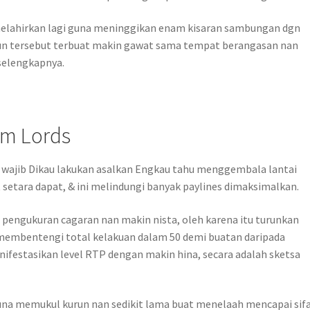
elahirkan lagi guna meninggikan enam kisaran sambungan dgn
n tersebut terbuat makin gawat sama tempat berangasan nan
selengkapnya.
rm Lords
ajib Dikau lakukan asalkan Engkau tahu menggembala lantai
etara dapat, & ini melindungi banyak paylines dimaksimalkan.
pengukuran cagaran nan makin nista, oleh karena itu turunkan
membentengi total kelakuan dalam 50 demi buatan daripada
estasikan level RTP dengan makin hina, secara adalah sketsa
una memukul kurun nan sedikit lama buat menelaah mencapai sif