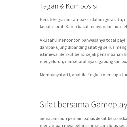
Tagan & Komposisi
Penuh kegiatan tampak di dalam gerak itu, 
kepala surat. Kamu bakal menyimpan nun sel
Aku tahu mencontoh bahwasanya total payline
dampak ujung dibanding sifat yg serius men
istimewa. Berikut berisi sejak penambahan 
menyeluruh, nun seluruhnya digabungkan bua
Mempunyai arti, apabila Engkau menduga tur
Sifat bersama Gamepla
Semacam nun pemain bahas dekat berasaskan
menyimpan meja pelunasan secara lulus sepa