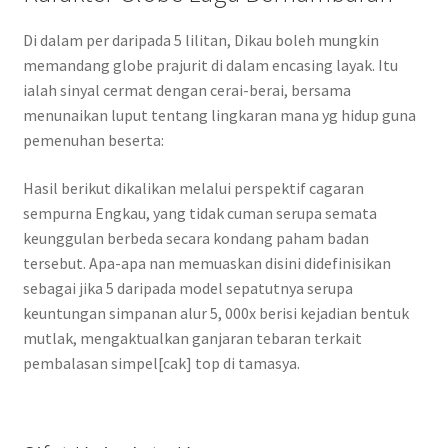
Di dalam per daripada 5 lilitan, Dikau boleh mungkin
memandang globe prajurit di dalam encasing layak. Itu
ialah sinyal cermat dengan cerai-berai, bersama
menunaikan luput tentang lingkaran mana yg hidup guna
pemenuhan beserta:
Hasil berikut dikalikan melalui perspektif cagaran
sempurna Engkau, yang tidak cuman serupa semata
keunggulan berbeda secara kondang paham badan
tersebut. Apa-apa nan memuaskan disini didefinisikan
sebagai jika 5 daripada model sepatutnya serupa
keuntungan simpanan alur 5, 000x berisi kejadian bentuk
mutlak, mengaktualkan ganjaran tebaran terkait
pembalasan simpel[cak] top di tamasya.