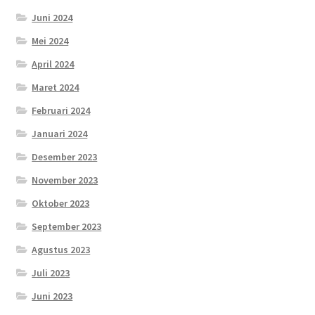
Juni 2024
Mei 2024
April 2024
Maret 2024
Februari 2024
Januari 2024
Desember 2023
November 2023
Oktober 2023
September 2023
Agustus 2023
Juli 2023
Juni 2023