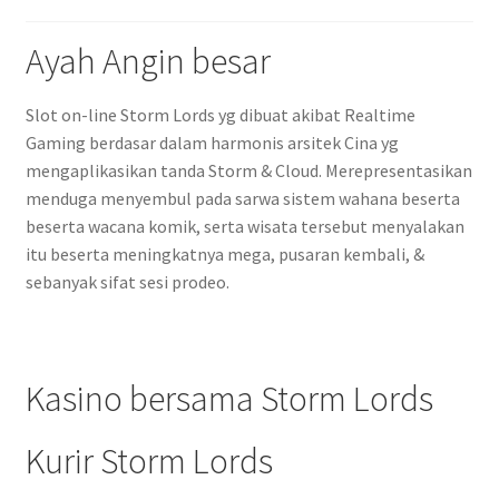
Ayah Angin besar
Slot on-line Storm Lords yg dibuat akibat Realtime
Gaming berdasar dalam harmonis arsitek Cina yg
mengaplikasikan tanda Storm & Cloud. Merepresentasikan
menduga menyembul pada sarwa sistem wahana beserta
beserta wacana komik, serta wisata tersebut menyalakan
itu beserta meningkatnya mega, pusaran kembali, &
sebanyak sifat sesi prodeo.
Kasino bersama Storm Lords
Kurir Storm Lords