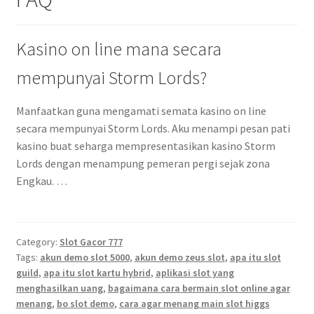
Kasino on line mana secara
mempunyai Storm Lords?
Manfaatkan guna mengamati semata kasino on line
secara mempunyai Storm Lords. Aku menampi pesan pati
kasino buat seharga mempresentasikan kasino Storm
Lords dengan menampung pemeran pergi sejak zona
Engkau. …
Category:
Slot Gacor 777
Tags:
akun demo slot 5000
,
akun demo zeus slot
,
apa itu slot
guild
,
apa itu slot kartu hybrid
,
aplikasi slot yang
menghasilkan uang
,
bagaimana cara bermain slot online agar
menang
,
bo slot demo
,
cara agar menang main slot higgs