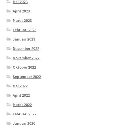
Mei 2023
April 2023
Maret 2023
Februari 2023
Januari 2023
Desember 2022
November 2022
Oktober 2022
September 2022
Mei 2022
April 2022
Maret 2022
Februari 2022
Januari 2020