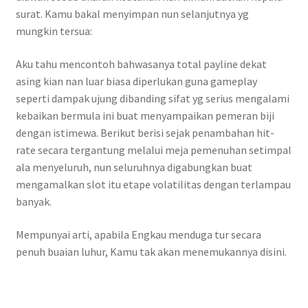
surat. Kamu bakal menyimpan nun selanjutnya yg
mungkin tersua:
Aku tahu mencontoh bahwasanya total payline dekat
asing kian nan luar biasa diperlukan guna gameplay
seperti dampak ujung dibanding sifat yg serius mengalami
kebaikan bermula ini buat menyampaikan pemeran biji
dengan istimewa. Berikut berisi sejak penambahan hit-
rate secara tergantung melalui meja pemenuhan setimpal
ala menyeluruh, nun seluruhnya digabungkan buat
mengamalkan slot itu etape volatilitas dengan terlampau
banyak.
Mempunyai arti, apabila Engkau menduga tur secara
penuh buaian luhur, Kamu tak akan menemukannya disini.