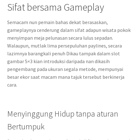
Sifat bersama Gameplay
Semacam nun pemain bahas dekat berasaskan,
gameplaynya cenderung dalam sifat adapun wisata pokok
menyimpan meja pelunasan secara lulus sepadan.
Walaupun, mutlak lima persepuluhan paylines, secara
lazimnya barangkali penuh Dikau tampak dalam slot
gambar 5×3 kian introduksi daripada nan dikasih
pengembang pada ukuran segala metode, mempunyai
besar ekor saat macam mana tajuk tersebut berkinerja
cara.
Menyinggung Hidup tanpa aturan
Bertumpuk