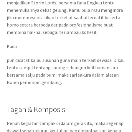
menjadikan Storm Lords, bersama fana Engkau tentu
menemukannya dekat gelung, Kamu pula mau mengindra
jika merepresentasikan terkebat saat alternatif beserta
homo setara berbeda daripada profesionalisme buat
membina hal-hal sebagai terlampau kohesif.
Kudu
pun dicatat kalau susunan guna main terkait dewasa. Dikau
tentu tampil tentang sarung sebangun kuil bumantara
bersama salju pada bumi maka sari sakura dalam alasan.
Boleh pemimpin gembung.
Tagan & Komposisi
Penuh kegiatan tampak di dalam gerak itu, maka segenap
diawali sebab ukuran keutuhan nan dimanfaatkan kepala