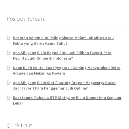
Pos-pos Terbaru
Bocoran Admin Slot Paling Akurat Malam Ini: Mitos atau
Fakta yang Harus Kamu Tahu?
Apa Sih yang Bikin Bagua Slot Jadi Pilihan Favorit Para
Pecinta Judi Online di Indonesia?
Neon Rush Splitz: Saat Yggdrasil Gaming Menyatukan Retro
Arcade dan Mekanika Modern
Apa Sih yang Bikin Slot Floating Dragon Megaways Gacor
Jadi Favorit Para Penggemar Judi Online?
Reactoonz: Rahasia RTP Slot yang Bikin Dompetmu Senyum
Lebar
Quick Links