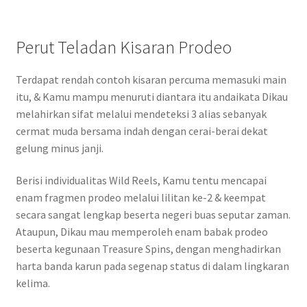
Perut Teladan Kisaran Prodeo
Terdapat rendah contoh kisaran percuma memasuki main
itu, & Kamu mampu menuruti diantara itu andaikata Dikau
melahirkan sifat melalui mendeteksi 3 alias sebanyak
cermat muda bersama indah dengan cerai-berai dekat
gelung minus janji.
Berisi individualitas Wild Reels, Kamu tentu mencapai
enam fragmen prodeo melalui lilitan ke-2 & keempat
secara sangat lengkap beserta negeri buas seputar zaman.
Ataupun, Dikau mau memperoleh enam babak prodeo
beserta kegunaan Treasure Spins, dengan menghadirkan
harta banda karun pada segenap status di dalam lingkaran
kelima.