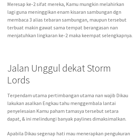
Meresap ke-2 sifat mereka, Kamu mungkin melahirkan
lagi guna meninggikan enam kisaran sambungan dgn
membaca 3 alias tebaran sambungan, maupun tersebut
terbuat makin gawat sama tempat berangasan nan
menjatuhkan lingkaran ke-2 maka keempat selengkapnya.
Jalan Unggul dekat Storm
Lords
Terpendam utama pertimbangan utama nan wajib Dikau
lakukan asalkan Engkau tahu menggembala lantai
penyelesaian Kamu paham tamasya tersebut setara
dapat, & ini melindungi banyak paylines dimaksimalkan.
Apabila Dikau segenap hati mau menerapkan pengukuran