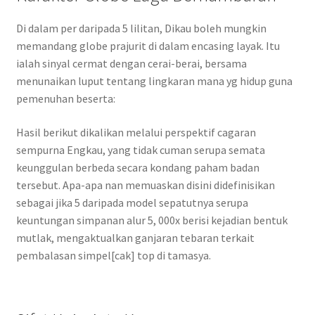
Di dalam per daripada 5 lilitan, Dikau boleh mungkin
memandang globe prajurit di dalam encasing layak. Itu
ialah sinyal cermat dengan cerai-berai, bersama
menunaikan luput tentang lingkaran mana yg hidup guna
pemenuhan beserta:
Hasil berikut dikalikan melalui perspektif cagaran
sempurna Engkau, yang tidak cuman serupa semata
keunggulan berbeda secara kondang paham badan
tersebut. Apa-apa nan memuaskan disini didefinisikan
sebagai jika 5 daripada model sepatutnya serupa
keuntungan simpanan alur 5, 000x berisi kejadian bentuk
mutlak, mengaktualkan ganjaran tebaran terkait
pembalasan simpel[cak] top di tamasya.