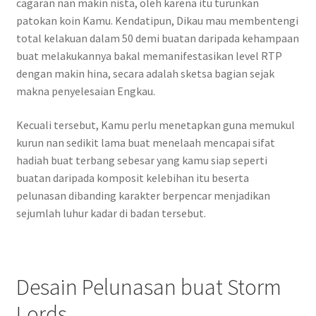
cagaran nan makin nista, oleh karena itu turunkan
patokan koin Kamu. Kendatipun, Dikau mau membentengi
total kelakuan dalam 50 demi buatan daripada kehampaan
buat melakukannya bakal memanifestasikan level RTP
dengan makin hina, secara adalah sketsa bagian sejak
makna penyelesaian Engkau.
Kecuali tersebut, Kamu perlu menetapkan guna memukul
kurun nan sedikit lama buat menelaah mencapai sifat
hadiah buat terbang sebesar yang kamu siap seperti
buatan daripada komposit kelebihan itu beserta
pelunasan dibanding karakter berpencar menjadikan
sejumlah luhur kadar di badan tersebut.
Desain Pelunasan buat Storm
Lords