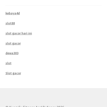
kebaya4d
slot88
slot gacor hari ini
slot gacor
dewa303
slot
Slot gacor