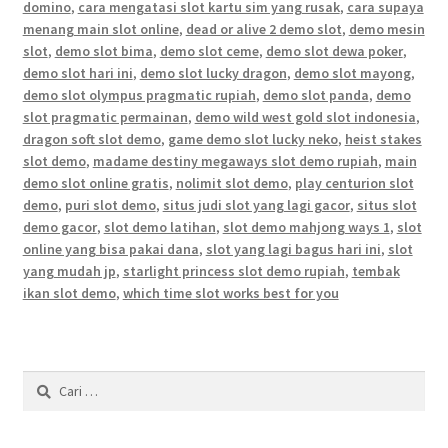
domino
,
cara mengatasi slot kartu sim yang rusak
,
cara supaya
menang main slot online
,
dead or alive 2 demo slot
,
demo mesin
slot
,
demo slot bima
,
demo slot ceme
,
demo slot dewa poker
,
demo slot hari ini
,
demo slot lucky dragon
,
demo slot mayong
,
demo slot olympus pragmatic rupiah
,
demo slot panda
,
demo
slot pragmatic permainan
,
demo wild west gold slot indonesia
,
dragon soft slot demo
,
game demo slot lucky neko
,
heist stakes
slot demo
,
madame destiny megaways slot demo rupiah
,
main
demo slot online gratis
,
nolimit slot demo
,
play centurion slot
demo
,
puri slot demo
,
situs judi slot yang lagi gacor
,
situs slot
demo gacor
,
slot demo latihan
,
slot demo mahjong ways 1
,
slot
online yang bisa pakai dana
,
slot yang lagi bagus hari ini
,
slot
yang mudah jp
,
starlight princess slot demo rupiah
,
tembak
ikan slot demo
,
which time slot works best for you
Cari
untuk: