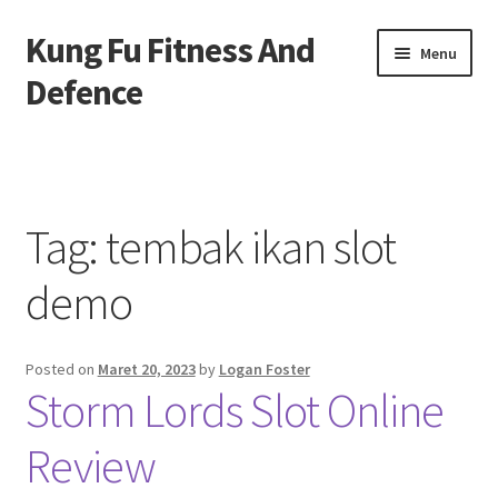
Kung Fu Fitness And
Skip
Skip
Menu
to
to
Defence
navigation
content
Beranda
About us
Tag:
tembak ikan slot
Contact us
demo
Privacy Policy
Posted on
Maret 20, 2023
by
Logan Foster
Storm Lords Slot Online
Review