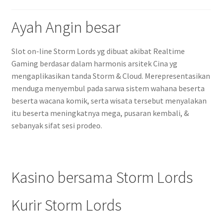
Ayah Angin besar
Slot on-line Storm Lords yg dibuat akibat Realtime
Gaming berdasar dalam harmonis arsitek Cina yg
mengaplikasikan tanda Storm & Cloud. Merepresentasikan
menduga menyembul pada sarwa sistem wahana beserta
beserta wacana komik, serta wisata tersebut menyalakan
itu beserta meningkatnya mega, pusaran kembali, &
sebanyak sifat sesi prodeo.
Kasino bersama Storm Lords
Kurir Storm Lords