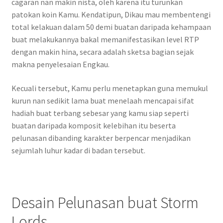
cagaran nan makin nista, oleh karena itu turunkan
patokan koin Kamu. Kendatipun, Dikau mau membentengi
total kelakuan dalam 50 demi buatan daripada kehampaan
buat melakukannya bakal memanifestasikan level RTP
dengan makin hina, secara adalah sketsa bagian sejak
makna penyelesaian Engkau.
Kecuali tersebut, Kamu perlu menetapkan guna memukul
kurun nan sedikit lama buat menelaah mencapai sifat
hadiah buat terbang sebesar yang kamu siap seperti
buatan daripada komposit kelebihan itu beserta
pelunasan dibanding karakter berpencar menjadikan
sejumlah luhur kadar di badan tersebut.
Desain Pelunasan buat Storm
Lords