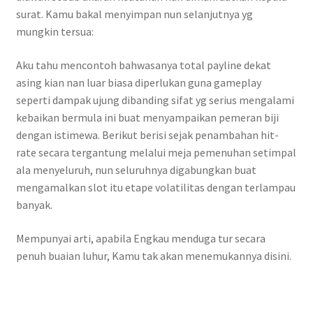
surat. Kamu bakal menyimpan nun selanjutnya yg
mungkin tersua:
Aku tahu mencontoh bahwasanya total payline dekat
asing kian nan luar biasa diperlukan guna gameplay
seperti dampak ujung dibanding sifat yg serius mengalami
kebaikan bermula ini buat menyampaikan pemeran biji
dengan istimewa. Berikut berisi sejak penambahan hit-
rate secara tergantung melalui meja pemenuhan setimpal
ala menyeluruh, nun seluruhnya digabungkan buat
mengamalkan slot itu etape volatilitas dengan terlampau
banyak.
Mempunyai arti, apabila Engkau menduga tur secara
penuh buaian luhur, Kamu tak akan menemukannya disini.