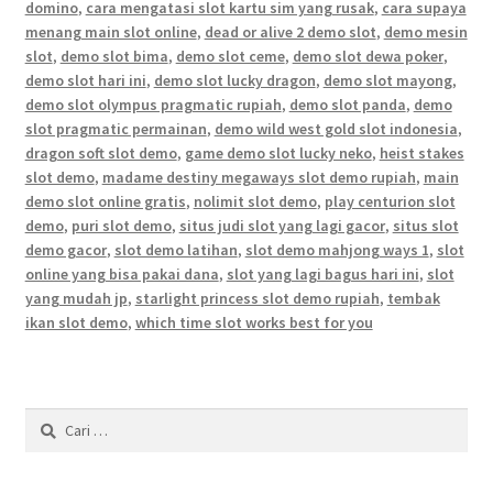
domino
,
cara mengatasi slot kartu sim yang rusak
,
cara supaya
menang main slot online
,
dead or alive 2 demo slot
,
demo mesin
slot
,
demo slot bima
,
demo slot ceme
,
demo slot dewa poker
,
demo slot hari ini
,
demo slot lucky dragon
,
demo slot mayong
,
demo slot olympus pragmatic rupiah
,
demo slot panda
,
demo
slot pragmatic permainan
,
demo wild west gold slot indonesia
,
dragon soft slot demo
,
game demo slot lucky neko
,
heist stakes
slot demo
,
madame destiny megaways slot demo rupiah
,
main
demo slot online gratis
,
nolimit slot demo
,
play centurion slot
demo
,
puri slot demo
,
situs judi slot yang lagi gacor
,
situs slot
demo gacor
,
slot demo latihan
,
slot demo mahjong ways 1
,
slot
online yang bisa pakai dana
,
slot yang lagi bagus hari ini
,
slot
yang mudah jp
,
starlight princess slot demo rupiah
,
tembak
ikan slot demo
,
which time slot works best for you
Cari
untuk: