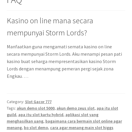
Kasino on line mana secara
mempunyai Storm Lords?
Manfaatkan guna mengamati semata kasino on line
secara mempunyai Storm Lords. Aku menampi pesan pati
kasino buat seharga mempresentasikan kasino Storm
Lords dengan menampung pemeran pergi sejak zona
Engkau. …
Category:
Slot Gacor 777
Tags:
akun demo slot 5000
,
akun demo zeus slot
,
apa itu slot
guild
,
apa itu slot kartu hybrid
,
aplikasi slot yang
menghasilkan uang
,
bagaimana cara bermain slot online agar
menang
,
bo slot demo
,
cara agar menang main slot higgs