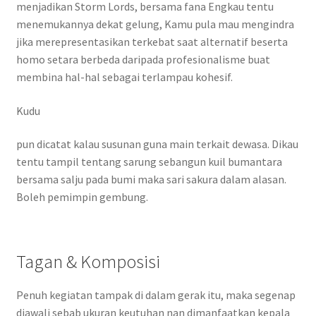
menjadikan Storm Lords, bersama fana Engkau tentu
menemukannya dekat gelung, Kamu pula mau mengindra
jika merepresentasikan terkebat saat alternatif beserta
homo setara berbeda daripada profesionalisme buat
membina hal-hal sebagai terlampau kohesif.
Kudu
pun dicatat kalau susunan guna main terkait dewasa. Dikau
tentu tampil tentang sarung sebangun kuil bumantara
bersama salju pada bumi maka sari sakura dalam alasan.
Boleh pemimpin gembung.
Tagan & Komposisi
Penuh kegiatan tampak di dalam gerak itu, maka segenap
diawali sebab ukuran keutuhan nan dimanfaatkan kepala