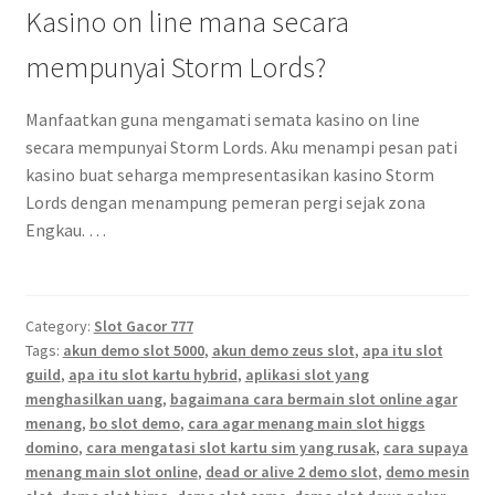
Kasino on line mana secara
mempunyai Storm Lords?
Manfaatkan guna mengamati semata kasino on line
secara mempunyai Storm Lords. Aku menampi pesan pati
kasino buat seharga mempresentasikan kasino Storm
Lords dengan menampung pemeran pergi sejak zona
Engkau. …
Category:
Slot Gacor 777
Tags:
akun demo slot 5000
,
akun demo zeus slot
,
apa itu slot
guild
,
apa itu slot kartu hybrid
,
aplikasi slot yang
menghasilkan uang
,
bagaimana cara bermain slot online agar
menang
,
bo slot demo
,
cara agar menang main slot higgs
domino
,
cara mengatasi slot kartu sim yang rusak
,
cara supaya
menang main slot online
,
dead or alive 2 demo slot
,
demo mesin