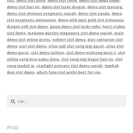
slot
,
demo slot bima
,
demo slot ceme
,
demo slot dewa poker
,
demo slot hari ini
,
demo slot lucky dragon
,
demo slot mayong
,
demo slot olympus pragmatic rupiah
,
demo slot panda
,
demo
slot pragmatic permainan
,
demo wild west gold slot indonesia
,
dragon soft slot demo
,
game demo slot lucky neko
,
heist stakes
slot demo
,
madame destiny megaways slot demo rupiah
,
main
demo slot online gratis
,
nolimit slot demo
,
play centurion slot
demo
,
puri slot demo
,
situs judi slot yang lagi gacor
,
situs slot
demo gacor
,
slot demo latihan
,
slot demo mahjong ways 1
,
slot
online yang bisa pakai dana
,
slot yang lagi bagus hari ini
,
slot
yang mudah jp
,
starlight princess slot demo rupiah
,
tembak
ikan slot demo
,
which time slot works best for you
Cari
untuk:
Arsip