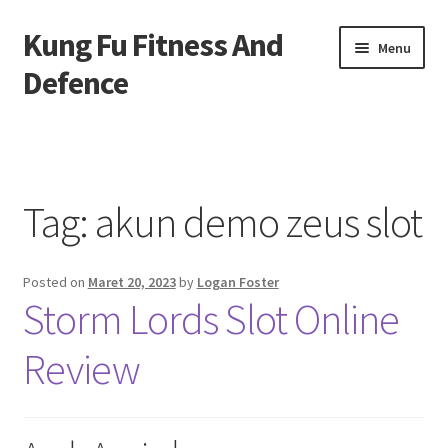
Kung Fu Fitness And
Skip
Skip
Menu
to
to
Defence
navigation
content
Beranda
About us
Tag:
akun demo zeus slot
Contact us
Posted on
Maret 20, 2023
by
Logan Foster
Privacy Policy
Storm Lords Slot Online
Review