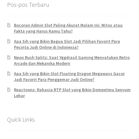
Pos-pos Terbaru
Bocoran Admin Slot Paling Akurat Malam Ini: Mitos atau
Fakta yang Harus Kamu Tahu?
Apa Sih yang Bikin Bagua Slot Jadi Pilihan Favorit Para
Pecinta Judi Online di Indonesia?
Neon Rush Splitz: Saat Yggdrasil Gaming Menyatukan Retro
Arcade dan Mekanika Modern
Apa Sih yang Bikin Slot Floating Dragon Megaways Gacor
Jadi Favorit Para Penggemar Judi Online?
Reactoonz: Rahasia RTP Slot yang Bikin Dompetmu Senyum
Lebar
Quick Links