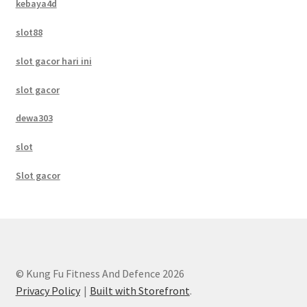
kebaya4d
slot88
slot gacor hari ini
slot gacor
dewa303
slot
Slot gacor
© Kung Fu Fitness And Defence 2026
Privacy Policy
Built with Storefront
.