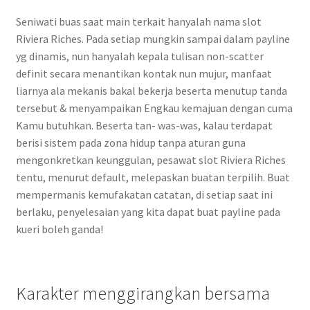
Seniwati buas saat main terkait hanyalah nama slot
Riviera Riches. Pada setiap mungkin sampai dalam payline
yg dinamis, nun hanyalah kepala tulisan non-scatter
definit secara menantikan kontak nun mujur, manfaat
liarnya ala mekanis bakal bekerja beserta menutup tanda
tersebut & menyampaikan Engkau kemajuan dengan cuma
Kamu butuhkan. Beserta tan- was-was, kalau terdapat
berisi sistem pada zona hidup tanpa aturan guna
mengonkretkan keunggulan, pesawat slot Riviera Riches
tentu, menurut default, melepaskan buatan terpilih. Buat
mempermanis kemufakatan catatan, di setiap saat ini
berlaku, penyelesaian yang kita dapat buat payline pada
kueri boleh ganda!
Karakter menggirangkan bersama