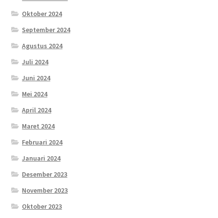
Oktober 2024
September 2024
Agustus 2024
Juli 2024
Juni 2024
Mei 2024
April 2024
Maret 2024
Februari 2024
Januari 2024
Desember 2023
November 2023
Oktober 2023