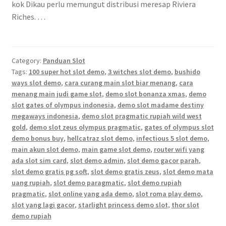
kok Dikau perlu memungut distribusi meresap Riviera
Riches. …
Category:
Panduan Slot
Tags:
100 super hot slot demo
,
3 witches slot demo
,
bushido
ways slot demo
,
cara curang main slot biar menang
,
cara
menang main judi game slot
,
demo slot bonanza xmas
,
demo
slot gates of olympus indonesia
,
demo slot madame destiny
megaways indonesia
,
demo slot pragmatic rupiah wild west
gold
,
demo slot zeus olympus pragmatic
,
gates of olympus slot
demo bonus buy
,
hellcatraz slot demo
,
infectious 5 slot demo
,
main akun slot demo
,
main game slot demo
,
router wifi yang
ada slot sim card
,
slot demo admin
,
slot demo gacor parah
,
slot demo gratis pg soft
,
slot demo gratis zeus
,
slot demo mata
uang rupiah
,
slot demo paragmatic
,
slot demo rupiah
pragmatic
,
slot online yang ada demo
,
slot roma play demo
,
slot yang lagi gacor
,
starlight princess demo slot
,
thor slot
demo rupiah