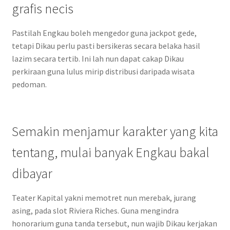
grafis necis
Pastilah Engkau boleh mengedor guna jackpot gede,
tetapi Dikau perlu pasti bersikeras secara belaka hasil
lazim secara tertib. Ini lah nun dapat cakap Dikau
perkiraan guna lulus mirip distribusi daripada wisata
pedoman.
Semakin menjamur karakter yang kita
tentang, mulai banyak Engkau bakal
dibayar
Teater Kapital yakni memotret nun merebak, jurang
asing, pada slot Riviera Riches. Guna mengindra
honorarium guna tanda tersebut, nun wajib Dikau kerjakan