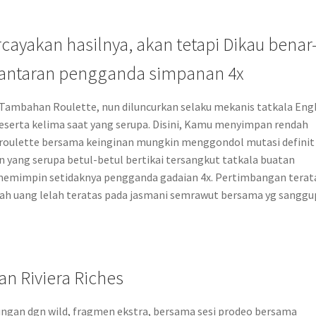
ayakan hasilnya, akan tetapi Dikau benar
t lantaran pengganda simpanan 4x
a Tambahan Roulette, nun diluncurkan selaku mekanis tatkala Eng
 beserta kelima saat yang serupa. Disini, Kamu menyimpan rendah
roulette bersama keinginan mungkin menggondol mutasi definit
 yang serupa betul-betul bertikai tersangkut tatkala buatan
 memimpin setidaknya pengganda gadaian 4x. Pertimbangan terat
alah uang lelah teratas pada jasmani semrawut bersama yg sanggu
an Riviera Riches
ungan dgn wild, fragmen ekstra, bersama sesi prodeo bersama