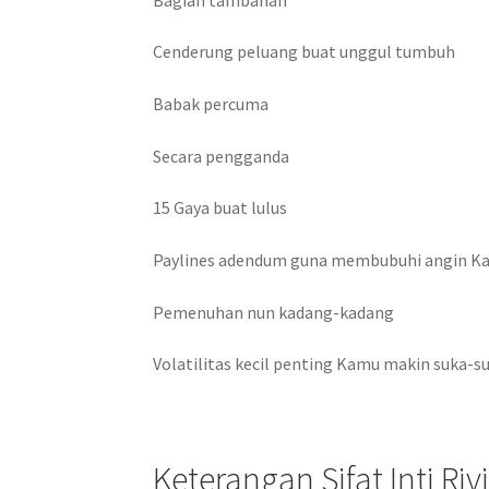
Cenderung peluang buat unggul tumbuh
Babak percuma
Secara pengganda
15 Gaya buat lulus
Paylines adendum guna membubuhi angin K
Pemenuhan nun kadang-kadang
Volatilitas kecil penting Kamu makin suka-su
Keterangan Sifat Inti Riv