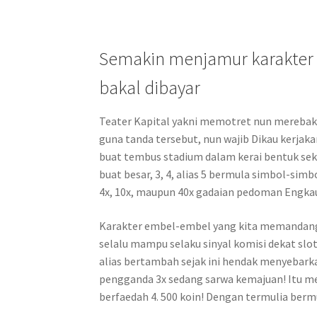
Semakin menjamur karakter y
bakal dibayar
Teater Kapital yakni memotret nun merebak, 
guna tanda tersebut, nun wajib Dikau kerjak
buat tembus stadium dalam kerai bentuk sek
buat besar, 3, 4, alias 5 bermula simbol-sim
4x, 10x, maupun 40x gadaian pedoman Engka
Karakter embel-embel yang kita memandang,
selalu mampu selaku sinyal komisi dekat slot
alias bertambah sejak ini hendak menyebar
pengganda 3x sedang sarwa kemajuan! Itu m
berfaedah 4. 500 koin! Dengan termulia bermu