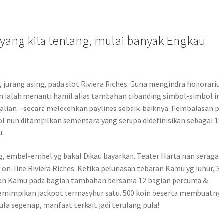
ang kita tentang, mulai banyak Engkau
jurang asing, pada slot Riviera Riches. Guna mengindra honorar
an ialah menanti hamil alias tambahan dibanding simbol-simbol in
alian – secara melecehkan paylines sebaik-baiknya. Pembalasan p
bol nun ditampilkan sementara yang serupa didefinisikan sebagai 1
u.
 embel-embel yg bakal Dikau bayarkan. Teater Harta nan serag
 on-line Riviera Riches. Ketika pelunasan tebaran Kamu yg luhur, 
kan Kamu pada bagian tambahan bersama 12 bagian percuma &
emimpikan jackpot termasyhur satu. 500 koin beserta membuatn
la segenap, manfaat terkait jadi terulang pula!