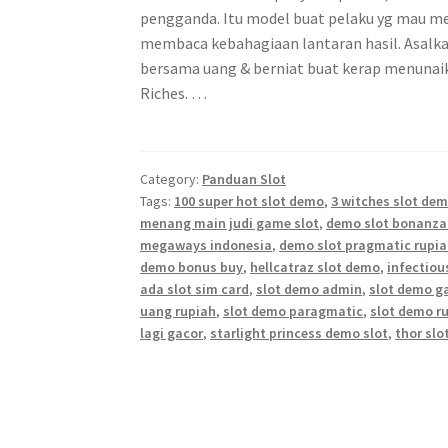
pengganda. Itu model buat pelaku yg mau m
membaca kebahagiaan lantaran hasil. Asalk
bersama uang & berniat buat kerap menunaik
Riches. …
Category:
Panduan Slot
Tags:
100 super hot slot demo
,
3 witches slot de
menang main judi game slot
,
demo slot bonanz
megaways indonesia
,
demo slot pragmatic rupia
demo bonus buy
,
hellcatraz slot demo
,
infectiou
ada slot sim card
,
slot demo admin
,
slot demo g
uang rupiah
,
slot demo paragmatic
,
slot demo r
lagi gacor
,
starlight princess demo slot
,
thor slo