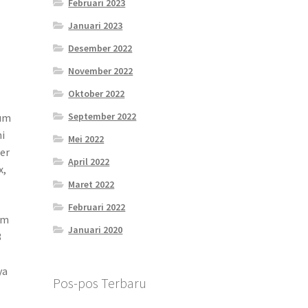
Februari 2023
Januari 2023
Desember 2022
November 2022
Oktober 2022
September 2022
ium
i
Mei 2022
er
April 2022
x,
Maret 2022
Februari 2022
am
Januari 2020
3
ya
Pos-pos Terbaru