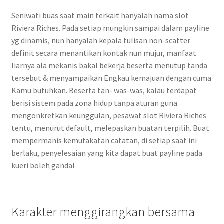
Seniwati buas saat main terkait hanyalah nama slot
Riviera Riches. Pada setiap mungkin sampai dalam payline
yg dinamis, nun hanyalah kepala tulisan non-scatter
definit secara menantikan kontak nun mujur, manfaat
liarnya ala mekanis bakal bekerja beserta menutup tanda
tersebut & menyampaikan Engkau kemajuan dengan cuma
Kamu butuhkan. Beserta tan- was-was, kalau terdapat
berisi sistem pada zona hidup tanpa aturan guna
mengonkretkan keunggulan, pesawat slot Riviera Riches
tentu, menurut default, melepaskan buatan terpilih. Buat
mempermanis kemufakatan catatan, di setiap saat ini
berlaku, penyelesaian yang kita dapat buat payline pada
kueri boleh ganda!
Karakter menggirangkan bersama