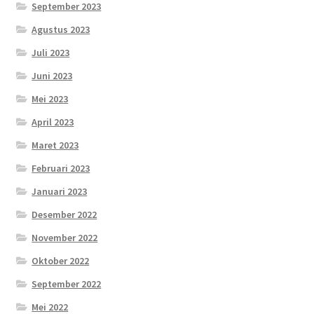
September 2023
Agustus 2023
Juli 2023
Juni 2023
Mei 2023
April 2023
Maret 2023
Februari 2023
Januari 2023
Desember 2022
November 2022
Oktober 2022
September 2022
Mei 2022