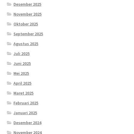
Desember 2025
November 2025
Oktober 2025
September 2025
Agustus 2025
Juli 2025
Juni 2025
Mei 2025
April 2025
Maret 2025
Februari 2025
Januari 2025
Desember 2024
November 2024