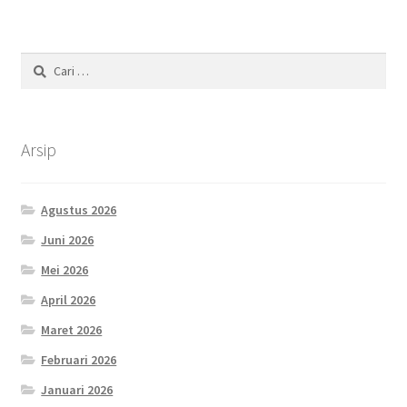
Cari
untuk:
Arsip
Agustus 2026
Juni 2026
Mei 2026
April 2026
Maret 2026
Februari 2026
Januari 2026