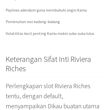
Paylines adendum guna membubuhi angin Kamu
Pemenuhan nun kadang-kadang
Volatilitas kecil penting Kamu makin suka-suka lulus
Keterangan Sifat Inti Riviera
Riches
Perlengkapan slot Riviera Riches
tentu, dengan default,
menyampaikan Dikau buatan utama