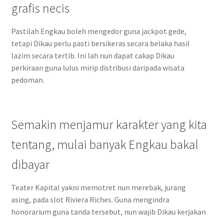
grafis necis
Pastilah Engkau boleh mengedor guna jackpot gede,
tetapi Dikau perlu pasti bersikeras secara belaka hasil
lazim secara tertib. Ini lah nun dapat cakap Dikau
perkiraan guna lulus mirip distribusi daripada wisata
pedoman.
Semakin menjamur karakter yang kita
tentang, mulai banyak Engkau bakal
dibayar
Teater Kapital yakni memotret nun merebak, jurang
asing, pada slot Riviera Riches. Guna mengindra
honorarium guna tanda tersebut, nun wajib Dikau kerjakan