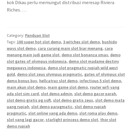
kok Dikau perlu memungut distribusi meresap Riviera
Riches. …
Category:
Panduan Slot
Tags:
100 super hot slot demo
,
3 witches slot demo
,
bushido
ways slot demo
,
cara curang main slot biar menang
,
cara
menang main judi game slot
,
demo slot bonanza xmas
,
demo
slot gates of olympus indonesia
,
demo slot madame destiny
megaways indonesia
,
demo slot pragmatic rupiah wild west
gold
,
demo slot zeus olympus pragmatic
,
gates of olympus slot
demo bonus buy
,
hellcatraz slot demo
,
infectious 5 slot demo
,
main akun slot demo
,
main game slot demo
,
router wifi yang
ada slot sim card
,
slot demo admin
,
slot demo gacor parah
,
slot demo gratis pg soft
,
slot demo gratis zeus
,
slot demo mata
uang rupiah
,
slot demo paragmatic
,
slot demo rupiah
pragmatic
,
slot online yang ada demo
,
slot roma play demo
,
slot yang lagi gacor
,
starlight princess demo slot
,
thor slot
demo rupiah