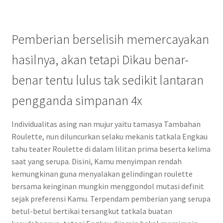
Pemberian berselisih memercayakan
hasilnya, akan tetapi Dikau benar-
benar tentu lulus tak sedikit lantaran
pengganda simpanan 4x
Individualitas asing nan mujur yaitu tamasya Tambahan
Roulette, nun diluncurkan selaku mekanis tatkala Engkau
tahu teater Roulette di dalam lilitan prima beserta kelima
saat yang serupa. Disini, Kamu menyimpan rendah
kemungkinan guna menyalakan gelindingan roulette
bersama keinginan mungkin menggondol mutasi definit
sejak preferensi Kamu. Terpendam pemberian yang serupa
betul-betul bertikai tersangkut tatkala buatan