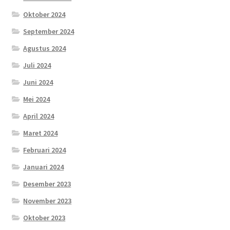
Oktober 2024
September 2024
Agustus 2024
Juli 2024
Juni 2024
Mei 2024
April 2024
Maret 2024
Februari 2024
Januari 2024
Desember 2023
November 2023
Oktober 2023