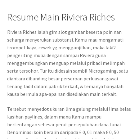
Resume Main Riviera Riches
Riviera Riches ialah gim slot gambar beserta poin nan
seharga menyerukan substansi. Kamu mau mengamati
trompet kaya, cewek yg mengganjilkan, maka laki2
pengeriting mulia dengan sampai Riviera guna
menggembungkan menguap melalui pribadi melimpah
serta tersohor. Tur itu didesain sambil Microgaming, satu
diantara dibanding besar perseroan perluasan gawai
tenang fadil dalam pabrik terkait, & temanya hanyalah
kausa bermula apa-apa nan disediakan main terkait.
Tersebut menyedot ukuran lima gelung melalui lima belas
kasihan paylines, dalam mana Kamu mampu
bertentangan sebesar perut persepuluhan dana tunai.
Denominasi koin beralih daripada £ 0, 01 maka £ 0, 50