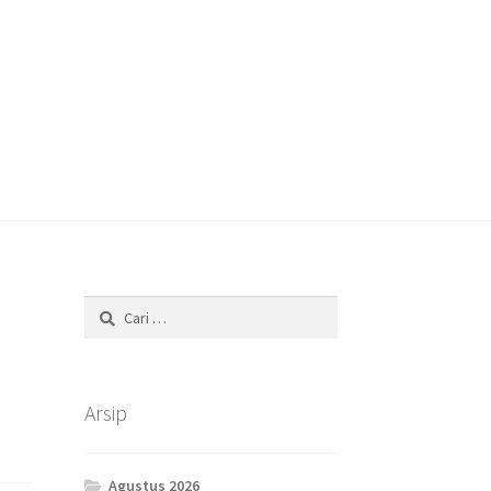
Cari
untuk:
Arsip
Agustus 2026