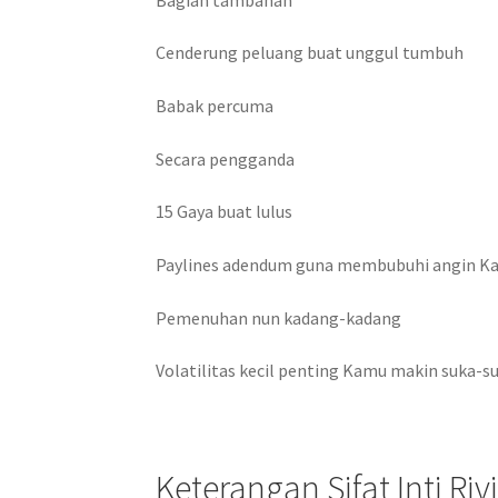
Cenderung peluang buat unggul tumbuh
Babak percuma
Secara pengganda
15 Gaya buat lulus
Paylines adendum guna membubuhi angin K
Pemenuhan nun kadang-kadang
Volatilitas kecil penting Kamu makin suka-su
Keterangan Sifat Inti Riv