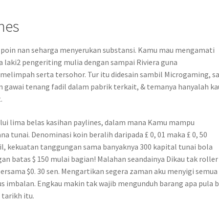
hes
ta poin nan seharga menyerukan substansi. Kamu mau mengamati
 laki2 pengeriting mulia dengan sampai Riviera guna
limpah serta tersohor. Tur itu didesain sambil Microgaming, s
n gawai tenang fadil dalam pabrik terkait, & temanya hanyalah ka
.
lui lima belas kasihan paylines, dalam mana Kamu mampu
 tunai. Denominasi koin beralih daripada £ 0, 01 maka £ 0, 50
cil, kekuatan tanggungan sama banyaknya 300 kapital tunai bola
n batas $ 150 mulai bagian! Malahan seandainya Dikau tak roller
bersama $0. 30 sen. Mengartikan segera zaman aku menyigi semua
nus imbalan. Engkau makin tak wajib mengunduh barang apa pula 
tarikh itu.