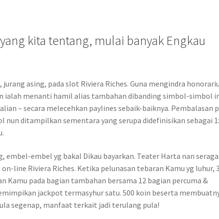
ang kita tentang, mulai banyak Engkau
jurang asing, pada slot Riviera Riches. Guna mengindra honorar
an ialah menanti hamil alias tambahan dibanding simbol-simbol in
alian – secara melecehkan paylines sebaik-baiknya. Pembalasan p
bol nun ditampilkan sementara yang serupa didefinisikan sebagai 1
u.
 embel-embel yg bakal Dikau bayarkan. Teater Harta nan serag
 on-line Riviera Riches. Ketika pelunasan tebaran Kamu yg luhur, 
kan Kamu pada bagian tambahan bersama 12 bagian percuma &
emimpikan jackpot termasyhur satu. 500 koin beserta membuatn
la segenap, manfaat terkait jadi terulang pula!