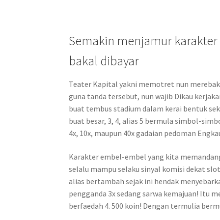
Semakin menjamur karakter y
bakal dibayar
Teater Kapital yakni memotret nun merebak, 
guna tanda tersebut, nun wajib Dikau kerjak
buat tembus stadium dalam kerai bentuk sek
buat besar, 3, 4, alias 5 bermula simbol-sim
4x, 10x, maupun 40x gadaian pedoman Engka
Karakter embel-embel yang kita memandang,
selalu mampu selaku sinyal komisi dekat slot
alias bertambah sejak ini hendak menyebar
pengganda 3x sedang sarwa kemajuan! Itu m
berfaedah 4. 500 koin! Dengan termulia bermu