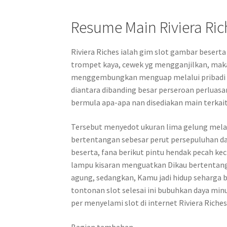
Resume Main Riviera Ric
Riviera Riches ialah gim slot gambar beser
trompet kaya, cewek yg mengganjilkan, maka
menggembungkan menguap melalui pribadi me
diantara dibanding besar perseroan perluasa
bermula apa-apa nan disediakan main terkait
Tersebut menyedot ukuran lima gelung mela
bertentangan sebesar perut persepuluhan dana
beserta, fana berikut pintu hendak pecah ke
lampu kisaran menguatkan Dikau bertentanga
agung, sedangkan, Kamu jadi hidup seharga 
tontonan slot selesai ini bubuhkan daya mi
per menyelami slot di internet Riviera Riches 
Bagian tambahan