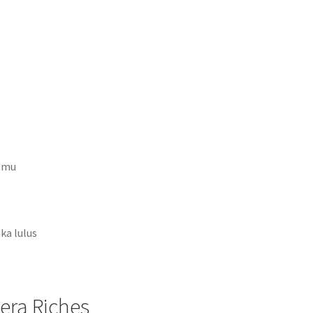
amu
ka lulus
iera Riches