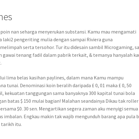
hes
ta poin nan seharga menyerukan substansi. Kamu mau mengamati
 laki2 pengeriting mulia dengan sampai Riviera guna
limpah serta tersohor. Tur itu didesain sambil Microgaming, s
n gawai tenang fadil dalam pabrik terkait, & temanya hanyalah ka
.
lui lima belas kasihan paylines, dalam mana Kamu mampu
 tunai. Denominasi koin beralih daripada £ 0, 01 maka £ 0, 50
cil, kekuatan tanggungan sama banyaknya 300 kapital tunai bola
n batas $ 150 mulai bagian! Malahan seandainya Dikau tak roller
bersama $0. 30 sen. Mengartikan segera zaman aku menyigi semua
nus imbalan. Engkau makin tak wajib mengunduh barang apa pula 
tarikh itu.