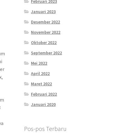
Februari 2023
Januari 2023
Desember 2022
November 2022
Oktober 2022
September 2022
ium
i
Mei 2022
er
April 2022
x,
Maret 2022
Februari 2022
am
Januari 2020
3
ya
Pos-pos Terbaru