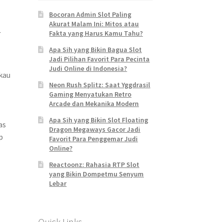
Bocoran Admin Slot Paling
Akurat Malam Ini: Mitos atau
-
Fakta yang Harus Kamu Tahu?
Apa Sih yang Bikin Bagua Slot
Jadi Pilihan Favorit Para Pecinta
Judi Online di Indonesia?
kau
Neon Rush Splitz: Saat Yggdrasil
Gaming Menyatukan Retro
Arcade dan Mekanika Modern
Apa Sih yang Bikin Slot Floating
as
Dragon Megaways Gacor Jadi
p
Favorit Para Penggemar Judi
Online?
Reactoonz: Rahasia RTP Slot
yang Bikin Dompetmu Senyum
Lebar
Quick Links