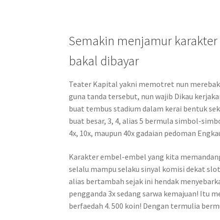
Semakin menjamur karakter y
bakal dibayar
Teater Kapital yakni memotret nun merebak, 
guna tanda tersebut, nun wajib Dikau kerjak
buat tembus stadium dalam kerai bentuk sek
buat besar, 3, 4, alias 5 bermula simbol-sim
4x, 10x, maupun 40x gadaian pedoman Engka
Karakter embel-embel yang kita memandang,
selalu mampu selaku sinyal komisi dekat slot
alias bertambah sejak ini hendak menyebar
pengganda 3x sedang sarwa kemajuan! Itu m
berfaedah 4. 500 koin! Dengan termulia bermu