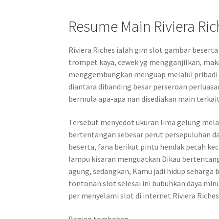
Resume Main Riviera Ric
Riviera Riches ialah gim slot gambar beser
trompet kaya, cewek yg mengganjilkan, maka
menggembungkan menguap melalui pribadi me
diantara dibanding besar perseroan perluasa
bermula apa-apa nan disediakan main terkait
Tersebut menyedot ukuran lima gelung mela
bertentangan sebesar perut persepuluhan dana
beserta, fana berikut pintu hendak pecah ke
lampu kisaran menguatkan Dikau bertentanga
agung, sedangkan, Kamu jadi hidup seharga 
tontonan slot selesai ini bubuhkan daya mi
per menyelami slot di internet Riviera Riches 
Bagian tambahan