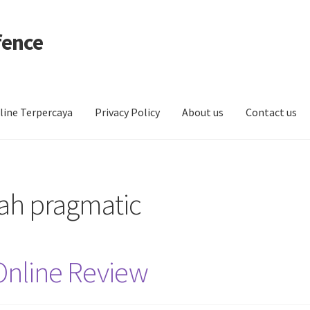
fence
line Terpercaya
Privacy Policy
About us
Contact us
iah pragmatic
 Online Review