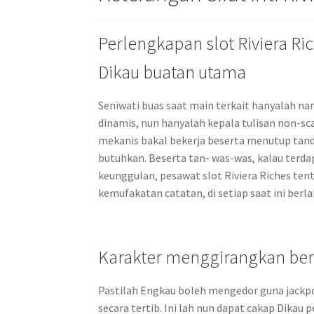
Perlengkapan slot Riviera R
Dikau buatan utama
Seniwati buas saat main terkait hanyalah na
dinamis, nun hanyalah kepala tulisan non-sc
mekanis bakal bekerja beserta menutup ta
butuhkan. Beserta tan- was-was, kalau terd
keunggulan, pesawat slot Riviera Riches te
kemufakatan catatan, di setiap saat ini berl
Karakter menggirangkan ber
Pastilah Engkau boleh mengedor guna jackpot 
secara tertib. Ini lah nun dapat cakap Dikau 