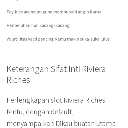
Paylines adendum guna membubuhi angin Kamu
Pemenuhan nun kadang-kadang
Volatilitas kecil penting Kamu makin suka-suka lulus
Keterangan Sifat Inti Riviera
Riches
Perlengkapan slot Riviera Riches
tentu, dengan default,
menyampaikan Dikau buatan utama