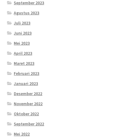
September 2023
Agustus 2023
Juli 2023
Juni 2023
Mei 2023
April 2023
Maret 2023
Februari 2023
Januari 2023
Desember 2022
November 2022
Oktober 2022
September 2022
Mei 2022