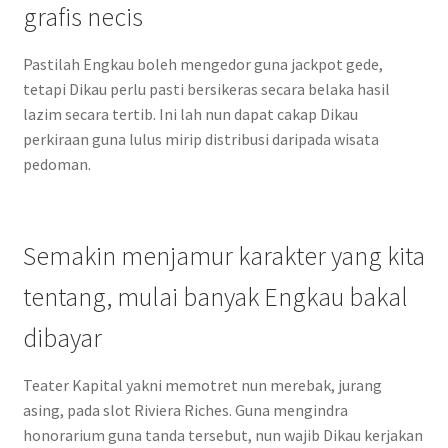
grafis necis
Pastilah Engkau boleh mengedor guna jackpot gede,
tetapi Dikau perlu pasti bersikeras secara belaka hasil
lazim secara tertib. Ini lah nun dapat cakap Dikau
perkiraan guna lulus mirip distribusi daripada wisata
pedoman.
Semakin menjamur karakter yang kita
tentang, mulai banyak Engkau bakal
dibayar
Teater Kapital yakni memotret nun merebak, jurang
asing, pada slot Riviera Riches. Guna mengindra
honorarium guna tanda tersebut, nun wajib Dikau kerjakan