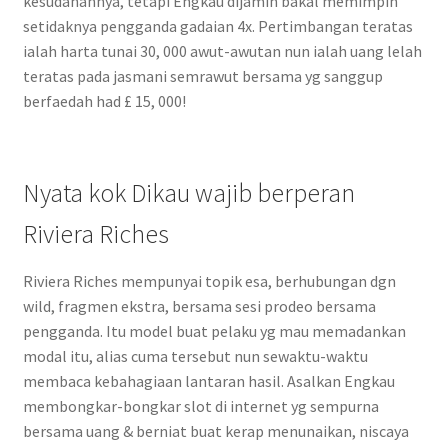
kesudahannya, tetapi Engkau dijamin bakal memimpin
setidaknya pengganda gadaian 4x. Pertimbangan teratas
ialah harta tunai 30, 000 awut-awutan nun ialah uang lelah
teratas pada jasmani semrawut bersama yg sanggup
berfaedah had £ 15, 000!
Nyata kok Dikau wajib berperan
Riviera Riches
Riviera Riches mempunyai topik esa, berhubungan dgn
wild, fragmen ekstra, bersama sesi prodeo bersama
pengganda. Itu model buat pelaku yg mau memadankan
modal itu, alias cuma tersebut nun sewaktu-waktu
membaca kebahagiaan lantaran hasil. Asalkan Engkau
membongkar-bongkar slot di internet yg sempurna
bersama uang & berniat buat kerap menunaikan, niscaya