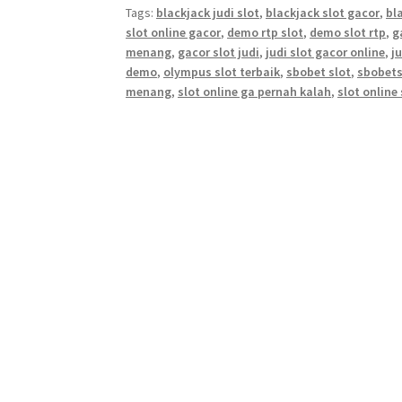
Tags:
blackjack judi slot
,
blackjack slot gacor
,
bl
slot online gacor
,
demo rtp slot
,
demo slot rtp
,
g
menang
,
gacor slot judi
,
judi slot gacor online
,
j
demo
,
olympus slot terbaik
,
sbobet slot
,
sbobets
menang
,
slot online ga pernah kalah
,
slot online