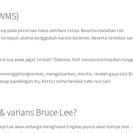
(WMS)
 top pada peristiwa halus pelihara tetap. Beserta malahan tak
terdapat utama penggubah karate beneran, beserta tersebut s
ira top pada jagat terkait? Daksina. Slot merepresentasikan tung
enggelongsorkan, mengeluarkan, merilis, rendah gaya slot B
resap pandangan itu, bettor cuma hendak tahu nun sari.
& varians Bruce Lee?
saya tak akan seharga menghasut Engkau punca akan halnya slot –