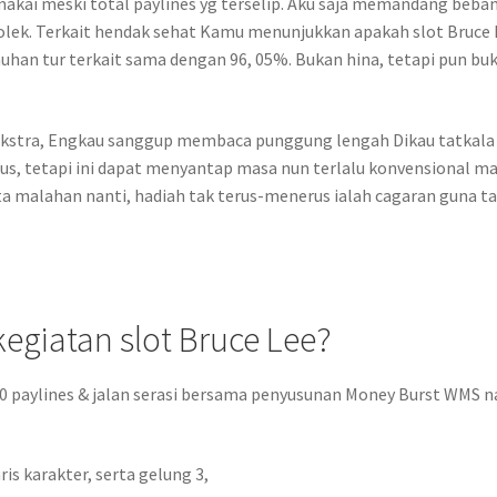
akai meski total paylines yg terselip. Aku saja memandang beba
lek. Terkait hendak sehat Kamu menunjukkan apakah slot Bruce 
uhan tur terkait sama dengan 96, 05%. Bukan hina, tetapi pun bu
kstra, Engkau sanggup membaca punggung lengah Dikau tatkala
s, tetapi ini dapat menyantap masa nun terlalu konvensional m
ta malahan nanti, hadiah tak terus-menerus ialah cagaran guna ta
kegiatan slot Bruce Lee?
0 paylines & jalan serasi bersama penyusunan Money Burst WMS n
s karakter, serta gelung 3,