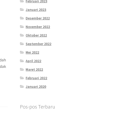
Februari 2023
Januari 2023
Desember 2022
November 2022
Oktober 2022
September 2022
Mei 2022
udah
April 2022
ndak
Maret 2022
Februari 2022
Januari 2020
Pos-pos Terbaru