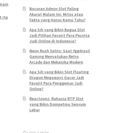
main
Bocoran Admin Slot Paling
Akurat Malam Ini: Mitos atau
t rtp
Fakta yang Harus Kamu Tahu?
Apa Sih yang Bikin Bagua Slot
Jadi Pilihan Favorit Para Pecinta
Judi Online di Indonesia?
Neon Rush Splitz: Saat Yggdrasil
Gaming Menyatukan Retro
Arcade dan Mekanika Modern
Apa Sih yang Bikin Slot Floating
Dragon Megaways Gacor Jadi
Favorit Para Penggemar Judi
Online?
Reactoonz: Rahasia RTP Slot
yang Bikin Dompetmu Senyum
Lebar
Quick Links