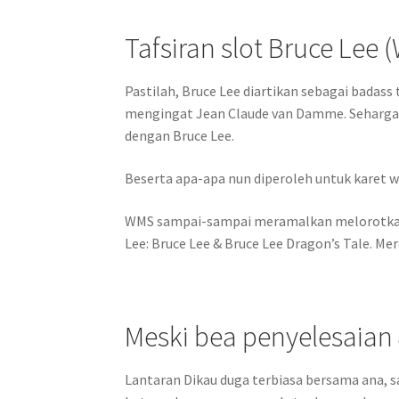
Tafsiran slot Bruce Lee 
Pastilah, Bruce Lee diartikan sebagai badass
mengingat Jean Claude van Damme. Seharga 
dengan Bruce Lee.
Beserta apa-apa nun diperoleh untuk karet w
WMS sampai-sampai meramalkan melorotkanm
Lee: Bruce Lee & Bruce Lee Dragon’s Tale. Me
Meski bea penyelesaian 
Lantaran Dikau duga terbiasa bersama ana, 