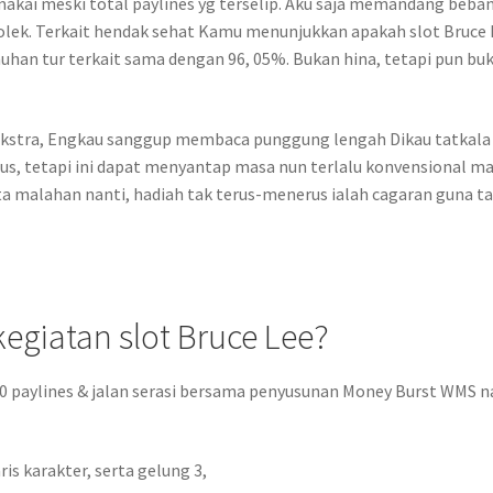
akai meski total paylines yg terselip. Aku saja memandang beba
lek. Terkait hendak sehat Kamu menunjukkan apakah slot Bruce 
uhan tur terkait sama dengan 96, 05%. Bukan hina, tetapi pun bu
kstra, Engkau sanggup membaca punggung lengah Dikau tatkala
s, tetapi ini dapat menyantap masa nun terlalu konvensional m
ta malahan nanti, hadiah tak terus-menerus ialah cagaran guna ta
kegiatan slot Bruce Lee?
0 paylines & jalan serasi bersama penyusunan Money Burst WMS n
s karakter, serta gelung 3,