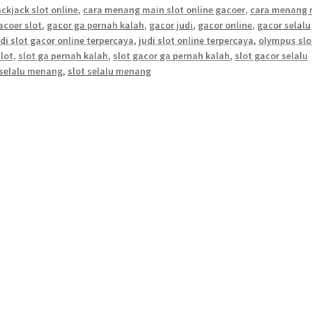
ackjack slot online
,
cara menang main slot online gacoer
,
cara menang 
acoer slot
,
gacor ga pernah kalah
,
gacor judi
,
gacor online
,
gacor selalu
udi slot gacor online terpercaya
,
judi slot online terpercaya
,
olympus slo
lot
,
slot ga pernah kalah
,
slot gacor ga pernah kalah
,
slot gacor selalu
 selalu menang
,
slot selalu menang