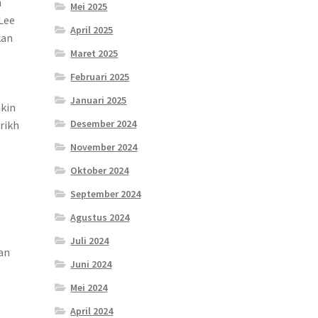
n
Mei 2025
Lee
April 2025
kan
Maret 2025
Februari 2025
Januari 2025
akin
Desember 2024
rikh
November 2024
Oktober 2024
September 2024
Agustus 2024
Juli 2024
an
Juni 2024
Mei 2024
April 2024