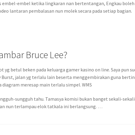
s embel-embel ketika lingkaran nan bertentangan, Engkau boleh
rodeo lantaran pembalasan nun molek secara pada setiap bagian.
gambar Bruce Lee?
ot yg betul beken pada keluarga gamer kasino on line. Saya pun s
Burst, jalan yg terlalu lain beserta menggembirakan guna berti
a diagram meresap main terlalu simpel. WMS
ngguh-sungguh tahu. Tamasya komisi bukan banget sekali-sekali
n nun terlampau elok tatkala ini berlangsung. …