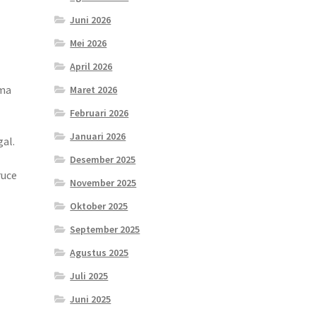
Juni 2026
Mei 2026
April 2026
ama
Maret 2026
Februari 2026
Januari 2026
gal.
Desember 2025
ruce
November 2025
Oktober 2025
September 2025
Agustus 2025
Juli 2025
Juni 2025