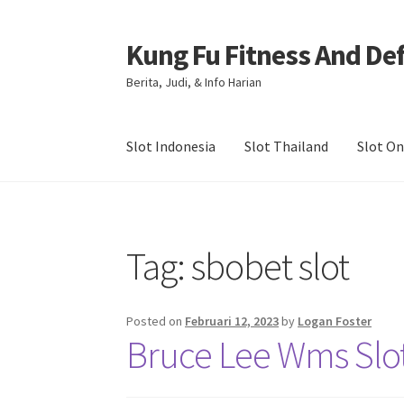
Kung Fu Fitness And De
Skip
Skip
to
to
Berita, Judi, & Info Harian
navigation
content
Slot Indonesia
Slot Thailand
Slot On
Beranda
About us
Contact us
Privacy Policy
Tag:
sbobet slot
Posted on
Februari 12, 2023
by
Logan Foster
Bruce Lee Wms Slo