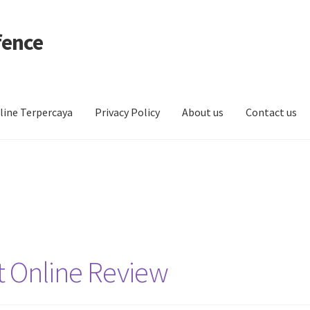
fence
line Terpercaya
Privacy Policy
About us
Contact us
t Online Review