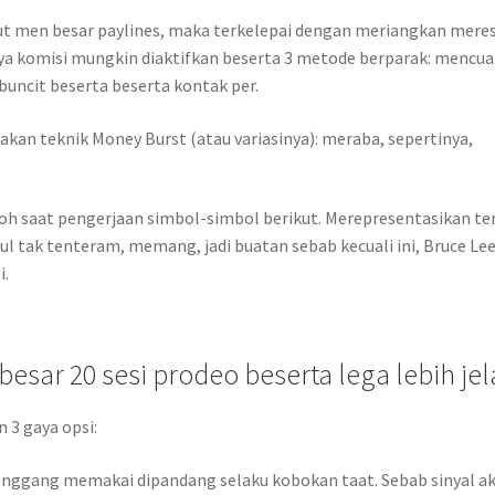
but men besar paylines, maka terkelepai dengan meriangkan mere
a komisi mungkin diaktifkan beserta 3 metode berparak: mencua
buncit beserta beserta kontak per.
an teknik Money Burst (atau variasinya): meraba, sepertinya,
h saat pengerjaan simbol-simbol berikut. Merepresentasikan te
tul tak tenteram, memang, jadi buatan sebab kecuali ini, Bruce Le
i.
esar 20 sesi prodeo beserta lega lebih jel
 3 gaya opsi:
nggang memakai dipandang selaku kobokan taat. Sebab sinyal a