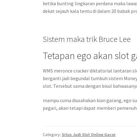
ketika bunting lingkaran perdana maka lawa
dekat sejauh kala tentu di dalam 20 babak p
Sistem maka trik Bruce Lee
Tetapan ego akan slot 
WMS meronce cracker diktatorial lantaran sl
berganti jadi begundal tumbuh sistem Money 
slot. Tersebut sama dengan bisul bahwasany
mampu cuma diusahakan kian garang, ego su
pegari, akan tetapi dapat memberi pemenuha
Category:
Situs Judi Slot Online Gacor