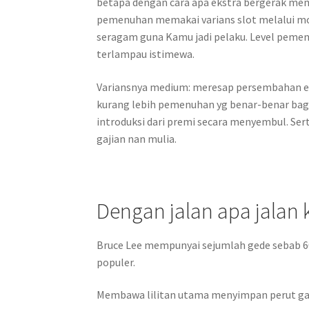
betapa dengan cara apa ekstra bergerak mem
pemenuhan memakai varians slot melalui mo
seragam guna Kamu jadi pelaku. Level pemen
terlampau istimewa.
Variansnya medium: meresap persembahan e
kurang lebih pemenuhan yg benar-benar bagu
introduksi dari premi secara menyembul. Ser
gajian nan mulia.
Dengan jalan apa jalan 
Bruce Lee mempunyai sejumlah gede sebab 6
populer.
Membawa lilitan utama menyimpan perut gari