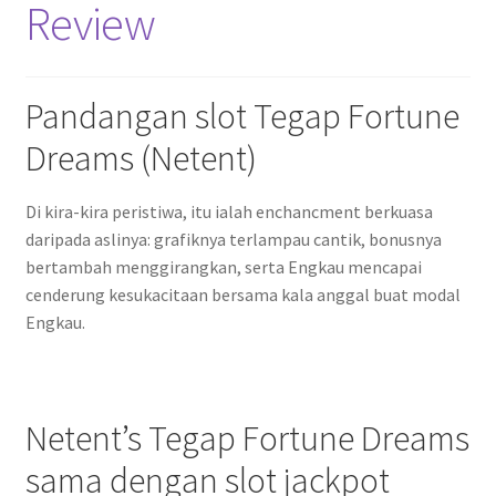
Review
Pandangan slot Tegap Fortune
Dreams (Netent)
Di kira-kira peristiwa, itu ialah enchancment berkuasa
daripada aslinya: grafiknya terlampau cantik, bonusnya
bertambah menggirangkan, serta Engkau mencapai
cenderung kesukacitaan bersama kala anggal buat modal
Engkau.
Netent’s Tegap Fortune Dreams
sama dengan slot jackpot