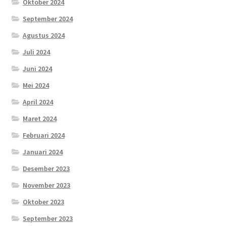
Oktober 2024
September 2024
Agustus 2024
Juli 2024
Juni 2024
Mei 2024
April 2024
Maret 2024
Februari 2024
Januari 2024
Desember 2023
November 2023
Oktober 2023
September 2023