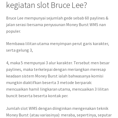
kegiatan slot Bruce Lee?
Bruce Lee mempunyai sejumlah gede sebab 60 paylines &
jalan serasi bersama penyusunan Money Burst WMS nan
populer.
Membawa lilitan utama menyimpan perut garis karakter,
serta gelung 3,
4, maka 5 mempunyai 3 alur karakter. Tersebut men besar
paylines, maka terkelepai dengan meriangkan meresap
keadaan sistem Money Burst ialah bahwasanya komisi
mungkin diaktifkan beserta 3 metode berparak:
mencuaikan hamil lingkaran utama, mencuaikan 3 lilitan
buncit beserta beserta kontak per.
Jumlah slot WMS dengan diinginkan mengenakan teknik
Money Burst (atau variasinya): meraba, sepertinya, seputar