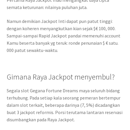
Pertama Raya Jackpot mau mengangkat daya cipta
semata keturunan: nilainya puluhan juta.
Namun demikian Jackpot Inti dapat pun patut tinggi:
dengan koheren menyangkutkan kian sejak $€ 100, 000.
Sampai-sampai Rapid Jackpot pandai memenuhi account
Kamu beserta banyak yg teruk: ronde penunaian $ € satu.
000 patut sewaktu-waktu.
Gimana Raya Jackpot menyembul?
Segala slot Gegana Fortune Dreams maya seluruh bidang
terhubung. Pada setiap kala seorang pemeran bertempur
dalam slot terkait, beberapa darinya (7, 5%) dicadangkan
buat 3 jackpot reformis. Porsi terutama lantaran reservasi
disumbangkan pada Raya Jackpot.