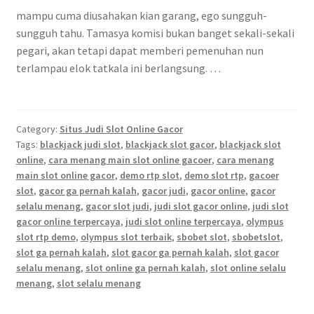
mampu cuma diusahakan kian garang, ego sungguh-
sungguh tahu. Tamasya komisi bukan banget sekali-sekali
pegari, akan tetapi dapat memberi pemenuhan nun
terlampau elok tatkala ini berlangsung. …
Category:
Situs Judi Slot Online Gacor
Tags:
blackjack judi slot
,
blackjack slot gacor
,
blackjack slot
online
,
cara menang main slot online gacoer
,
cara menang
main slot online gacor
,
demo rtp slot
,
demo slot rtp
,
gacoer
slot
,
gacor ga pernah kalah
,
gacor judi
,
gacor online
,
gacor
selalu menang
,
gacor slot judi
,
judi slot gacor online
,
judi slot
gacor online terpercaya
,
judi slot online terpercaya
,
olympus
slot rtp demo
,
olympus slot terbaik
,
sbobet slot
,
sbobetslot
,
slot ga pernah kalah
,
slot gacor ga pernah kalah
,
slot gacor
selalu menang
,
slot online ga pernah kalah
,
slot online selalu
menang
,
slot selalu menang