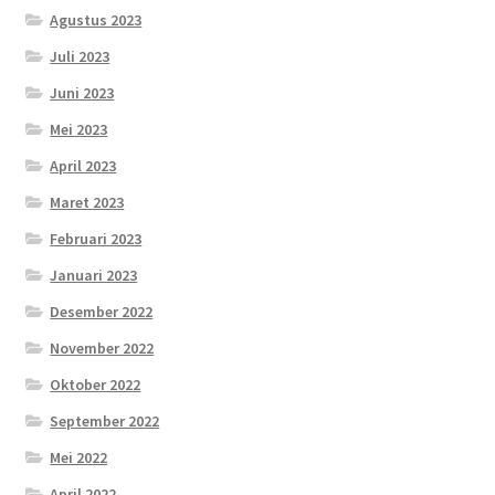
Agustus 2023
Juli 2023
Juni 2023
Mei 2023
April 2023
Maret 2023
Februari 2023
Januari 2023
Desember 2022
November 2022
Oktober 2022
September 2022
Mei 2022
April 2022