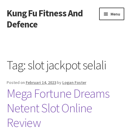
Kung Fu Fitness And
Skip
Skip
Menu
to
to
Defence
navigation
content
Beranda
About us
Tag:
slot jackpot selali
Contact us
Posted on
Februari 14, 2023
by
Logan Foster
Privacy Policy
Mega Fortune Dreams
Netent Slot Online
Review