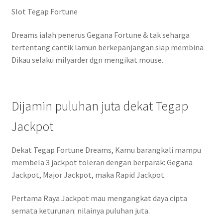
Slot Tegap Fortune
Dreams ialah penerus Gegana Fortune & tak seharga
tertentang cantik lamun berkepanjangan siap membina
Dikau selaku milyarder dgn mengikat mouse.
Dijamin puluhan juta dekat Tegap
Jackpot
Dekat Tegap Fortune Dreams, Kamu barangkali mampu
membela 3 jackpot toleran dengan berparak: Gegana
Jackpot, Major Jackpot, maka Rapid Jackpot.
Pertama Raya Jackpot mau mengangkat daya cipta
semata keturunan: nilainya puluhan juta.