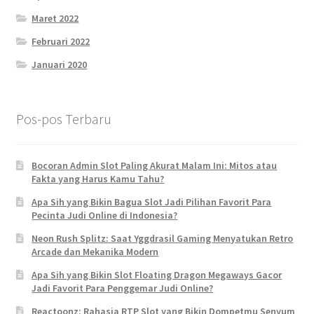
Maret 2022
Februari 2022
Januari 2020
Pos-pos Terbaru
Bocoran Admin Slot Paling Akurat Malam Ini: Mitos atau
Fakta yang Harus Kamu Tahu?
Apa Sih yang Bikin Bagua Slot Jadi Pilihan Favorit Para
Pecinta Judi Online di Indonesia?
Neon Rush Splitz: Saat Yggdrasil Gaming Menyatukan Retro
Arcade dan Mekanika Modern
Apa Sih yang Bikin Slot Floating Dragon Megaways Gacor
Jadi Favorit Para Penggemar Judi Online?
Reactoonz: Rahasia RTP Slot yang Bikin Dompetmu Senyum