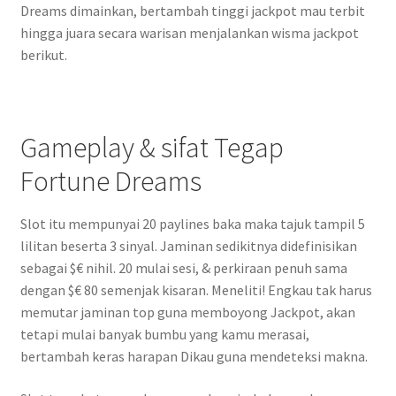
Dreams dimainkan, bertambah tinggi jackpot mau terbit
hingga juara secara warisan menjalankan wisma jackpot
berikut.
Gameplay & sifat Tegap
Fortune Dreams
Slot itu mempunyai 20 paylines baka maka tajuk tampil 5
lilitan beserta 3 sinyal. Jaminan sedikitnya didefinisikan
sebagai $€ nihil. 20 mulai sesi, & perkiraan penuh sama
dengan $€ 80 semenjak kisaran. Meneliti! Engkau tak harus
memutar jaminan top guna memboyong Jackpot, akan
tetapi mulai banyak bumbu yang kamu merasai,
bertambah keras harapan Dikau guna mendeteksi makna.