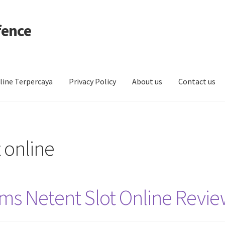
fence
line Terpercaya
Privacy Policy
About us
Contact us
 online
ms Netent Slot Online Revi