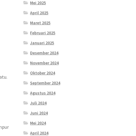
Mei 2025
April 2025
Maret 2025
Februari 2025
Januari 2025
Desember 2024
November 2024
Oktober 2024
atu.
September 2024
Agustus 2024
Juli 2024
Juni 2024
Mei 2024
mpur
April 2024