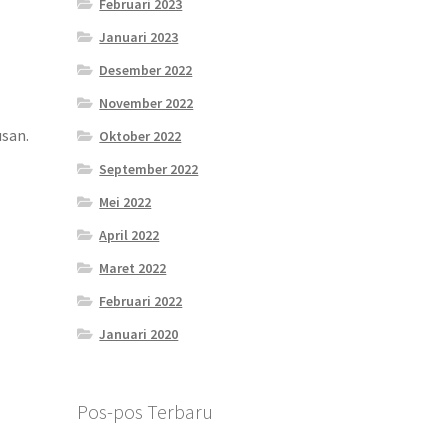
Februari 2023
Januari 2023
Desember 2022
November 2022
usan.
Oktober 2022
September 2022
Mei 2022
April 2022
Maret 2022
Februari 2022
Januari 2020
Pos-pos Terbaru