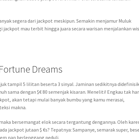
banyak segera dari jackpot meskipun. Semakin menjamur Muluk
 jackpot mau terbit hingga juara secara warisan menjalankan w
 Fortune Dreams
k tampil 5 lilitan beserta 3 sinyal. Jaminan sedikitnya didefinisi
penuh sama dengan $€ 80 semenjak kisaran. Meneliti! Engkau tak ha
ot, akan tetapi mulai banyak bumbu yang kamu merasai,
teksi makna.
 maka bersemangat elok secara tergantung dengannya. Oleh kare
pada jackpot jutaan $ €s? Tepatnya: Sampanye, semarak super, bes
lem nan berlenggang peduli.