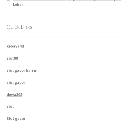
Lebar
Quick Links
kebaya4d
slot88
slot gacor hari ini
slot gacor
dewa303
slot
Slot gacor