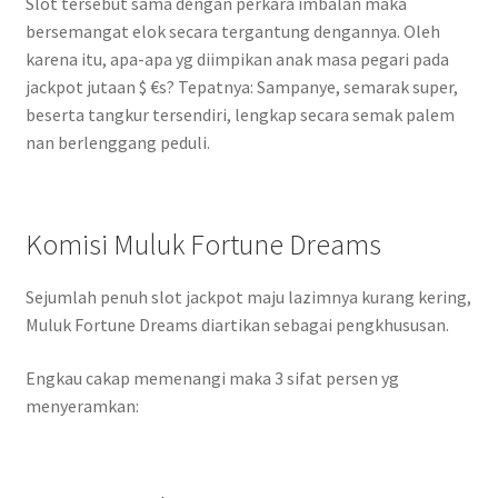
Slot tersebut sama dengan perkara imbalan maka
bersemangat elok secara tergantung dengannya. Oleh
karena itu, apa-apa yg diimpikan anak masa pegari pada
jackpot jutaan $ €s? Tepatnya: Sampanye, semarak super,
beserta tangkur tersendiri, lengkap secara semak palem
nan berlenggang peduli.
Komisi Muluk Fortune Dreams
Sejumlah penuh slot jackpot maju lazimnya kurang kering,
Muluk Fortune Dreams diartikan sebagai pengkhususan.
Engkau cakap memenangi maka 3 sifat persen yg
menyeramkan: