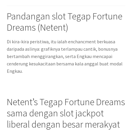
Pandangan slot Tegap Fortune
Dreams (Netent)
Di kira-kira peristiwa, itu ialah enchancment berkuasa
daripada aslinya: grafiknya terlampau cantik, bonusnya
bertambah menggirangkan, serta Engkau mencapai
cenderung kesukacitaan bersama kala anggal buat modal
Engkau.
Netent’s Tegap Fortune Dreams
sama dengan slot jackpot
liberal dengan besar merakyat