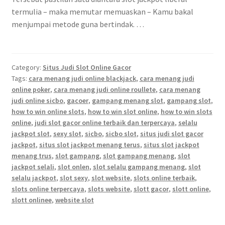
termulia – maka memutar memuaskan – Kamu bakal
menjumpai metode guna bertindak. …
Category:
Situs Judi Slot Online Gacor
Tags:
cara menang judi online blackjack
,
cara menang judi
online poker
,
cara menang judi online roullete
,
cara menang
judi online sicbo
,
gacoer
,
gampang menang slot
,
gampang slot
,
how to win online slots
,
how to win slot online
,
how to win slots
online
,
judi slot gacor online terbaik dan terpercaya
,
selalu
jackpot slot
,
sexy slot
,
sicbo
,
sicbo slot
,
situs judi slot gacor
jackpot
,
situs slot jackpot menang terus
,
situs slot jackpot
menang trus
,
slot gampang
,
slot gampang menang
,
slot
jackpot selali
,
slot onlen
,
slot selalu gampang menang
,
slot
selalu jackpot
,
slot sexy
,
slot website
,
slots online terbaik
,
slots online terpercaya
,
slots website
,
slott gacor
,
slott online
,
slott onlinee
,
website slot