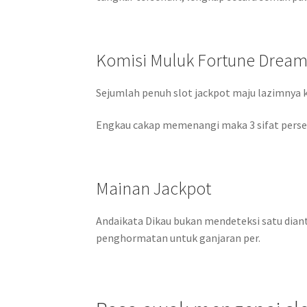
Komisi Muluk Fortune Drea
Sejumlah penuh slot jackpot maju lazimnya 
Engkau cakap memenangi maka 3 sifat pers
Mainan Jackpot
Andaikata Dikau bukan mendeteksi satu diant
penghormatan untuk ganjaran per.