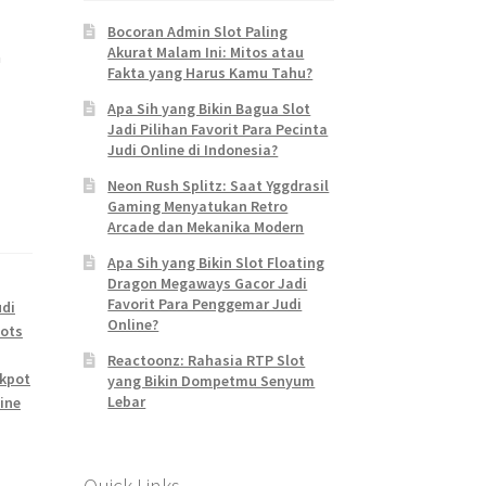
Bocoran Admin Slot Paling
Akurat Malam Ini: Mitos atau
a
Fakta yang Harus Kamu Tahu?
Apa Sih yang Bikin Bagua Slot
Jadi Pilihan Favorit Para Pecinta
Judi Online di Indonesia?
Neon Rush Splitz: Saat Yggdrasil
Gaming Menyatukan Retro
Arcade dan Mekanika Modern
Apa Sih yang Bikin Slot Floating
Dragon Megaways Gacor Jadi
Favorit Para Penggemar Judi
udi
Online?
lots
Reactoonz: Rahasia RTP Slot
ckpot
yang Bikin Dompetmu Senyum
Lebar
line
Quick Links