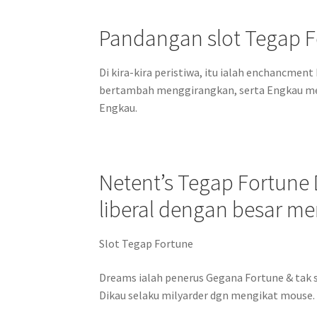
Pandangan slot Tegap F
Di kira-kira peristiwa, itu ialah enchancmen
bertambah menggirangkan, serta Engkau me
Engkau.
Netent’s Tegap Fortune
liberal dengan besar me
Slot Tegap Fortune
Dreams ialah penerus Gegana Fortune & tak
Dikau selaku milyarder dgn mengikat mouse.