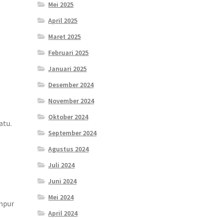
Mei 2025
April 2025
Maret 2025
Februari 2025
Januari 2025
Desember 2024
November 2024
Oktober 2024
atu.
September 2024
Agustus 2024
Juli 2024
Juni 2024
Mei 2024
mpur
April 2024