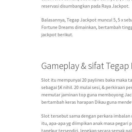
reservasi disumbangkan pada Raya Jackpot.
Balasannya, Tegap Jackpot muncul 5, 5 x se
Fortune Dreams dimainkan, bertambah tinggi
jackpot berikut.
Gameplay & sifat Tegap
Slot itu mempunyai 20 paylines baka maka taju
sebagai $€ nihil. 20 mulai sesi, & perkiraan 
memutar jaminan top guna memboyong Jackp
bertambah keras harapan Dikau guna mende
Slot tersebut sama dengan perkara imbalan
itu, apa-apa yg diimpikan anak masa pegari 
tangkur tersendiri, lengkap secara semak pa