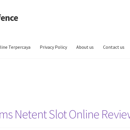
fence
line Terpercaya
Privacy Policy
About us
Contact us
ms Netent Slot Online Revi