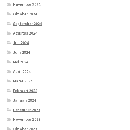
November 2024
Oktober 2024
September 2024
Agustus 2024
Juli 2024
Juni 2024
Mei 2024
April 2024
Maret 2024
Februari 2024
Januari 2024
Desember 2023
November 2023
Oktober 2023