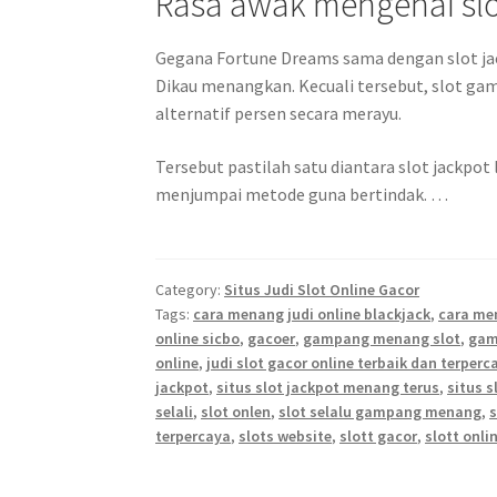
Rasa awak mengenai sl
Gegana Fortune Dreams sama dengan slot jac
Dikau menangkan. Kecuali tersebut, slot ga
alternatif persen secara merayu.
Tersebut pastilah satu diantara slot jackp
menjumpai metode guna bertindak. …
Category:
Situs Judi Slot Online Gacor
Tags:
cara menang judi online blackjack
,
cara men
online sicbo
,
gacoer
,
gampang menang slot
,
gam
online
,
judi slot gacor online terbaik dan terperc
jackpot
,
situs slot jackpot menang terus
,
situs 
selali
,
slot onlen
,
slot selalu gampang menang
,
s
terpercaya
,
slots website
,
slott gacor
,
slott onli