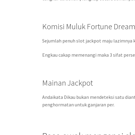
Komisi Muluk Fortune Drea
Sejumlah penuh slot jackpot maju lazimnya 
Engkau cakap memenangi maka 3 sifat pers
Mainan Jackpot
Andaikata Dikau bukan mendeteksi satu diant
penghormatan untuk ganjaran per.