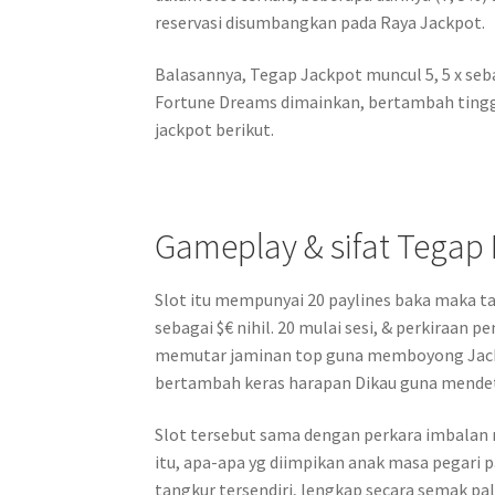
reservasi disumbangkan pada Raya Jackpot.
Balasannya, Tegap Jackpot muncul 5, 5 x se
Fortune Dreams dimainkan, bertambah tinggi
jackpot berikut.
Gameplay & sifat Tegap
Slot itu mempunyai 20 paylines baka maka taju
sebagai $€ nihil. 20 mulai sesi, & perkiraan 
memutar jaminan top guna memboyong Jackp
bertambah keras harapan Dikau guna mende
Slot tersebut sama dengan perkara imbalan
itu, apa-apa yg diimpikan anak masa pegari 
tangkur tersendiri, lengkap secara semak pa