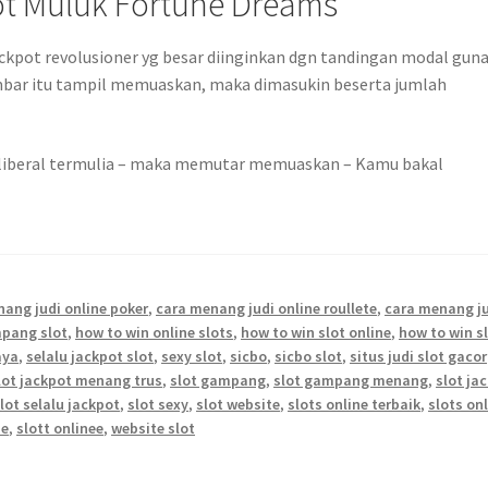
ot Muluk Fortune Dreams
kpot revolusioner yg besar diinginkan dgn tandingan modal gun
mbar itu tampil memuaskan, maka dimasukin beserta jumlah
ot liberal termulia – maka memutar memuaskan – Kamu bakal
ang judi online poker
,
cara menang judi online roullete
,
cara menang j
pang slot
,
how to win online slots
,
how to win slot online
,
how to win s
aya
,
selalu jackpot slot
,
sexy slot
,
sicbo
,
sicbo slot
,
situs judi slot gacor
slot jackpot menang trus
,
slot gampang
,
slot gampang menang
,
slot ja
lot selalu jackpot
,
slot sexy
,
slot website
,
slots online terbaik
,
slots on
ne
,
slott onlinee
,
website slot