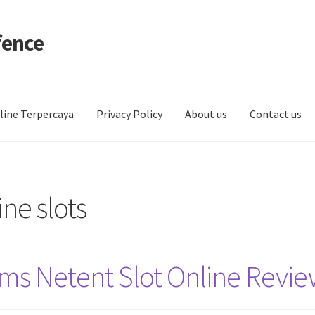
fence
line Terpercaya
Privacy Policy
About us
Contact us
ne slots
ms Netent Slot Online Revi