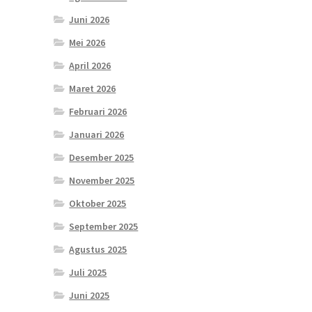
Juni 2026
Mei 2026
April 2026
Maret 2026
Februari 2026
Januari 2026
Desember 2025
November 2025
Oktober 2025
September 2025
Agustus 2025
Juli 2025
Juni 2025