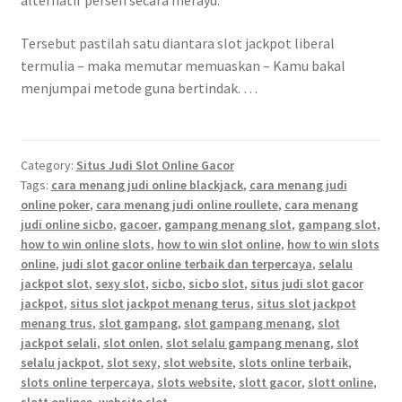
Tersebut pastilah satu diantara slot jackpot liberal
termulia – maka memutar memuaskan – Kamu bakal
menjumpai metode guna bertindak. …
Category:
Situs Judi Slot Online Gacor
Tags:
cara menang judi online blackjack
,
cara menang judi
online poker
,
cara menang judi online roullete
,
cara menang
judi online sicbo
,
gacoer
,
gampang menang slot
,
gampang slot
,
how to win online slots
,
how to win slot online
,
how to win slots
online
,
judi slot gacor online terbaik dan terpercaya
,
selalu
jackpot slot
,
sexy slot
,
sicbo
,
sicbo slot
,
situs judi slot gacor
jackpot
,
situs slot jackpot menang terus
,
situs slot jackpot
menang trus
,
slot gampang
,
slot gampang menang
,
slot
jackpot selali
,
slot onlen
,
slot selalu gampang menang
,
slot
selalu jackpot
,
slot sexy
,
slot website
,
slots online terbaik
,
slots online terpercaya
,
slots website
,
slott gacor
,
slott online
,
slott onlinee
,
website slot