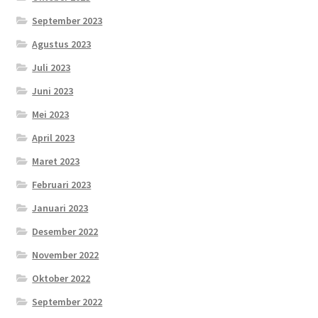
September 2023
Agustus 2023
Juli 2023
Juni 2023
Mei 2023
April 2023
Maret 2023
Februari 2023
Januari 2023
Desember 2022
November 2022
Oktober 2022
September 2022