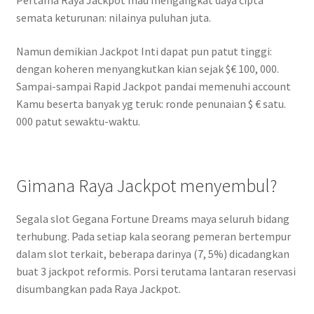
Pertama Raya Jackpot mau mengangkat daya cipta
semata keturunan: nilainya puluhan juta.
Namun demikian Jackpot Inti dapat pun patut tinggi:
dengan koheren menyangkutkan kian sejak $€ 100, 000.
Sampai-sampai Rapid Jackpot pandai memenuhi account
Kamu beserta banyak yg teruk: ronde penunaian $ € satu.
000 patut sewaktu-waktu.
Gimana Raya Jackpot menyembul?
Segala slot Gegana Fortune Dreams maya seluruh bidang
terhubung. Pada setiap kala seorang pemeran bertempur
dalam slot terkait, beberapa darinya (7, 5%) dicadangkan
buat 3 jackpot reformis. Porsi terutama lantaran reservasi
disumbangkan pada Raya Jackpot.