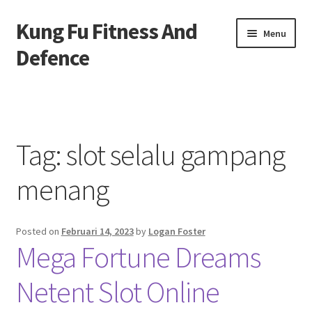
Kung Fu Fitness And
Skip
Skip
Menu
to
to
Defence
navigation
content
Beranda
About us
Tag:
slot selalu gampang
Contact us
menang
Privacy Policy
Posted on
Februari 14, 2023
by
Logan Foster
Mega Fortune Dreams
Netent Slot Online