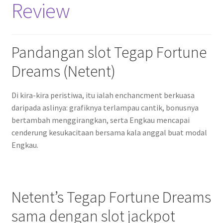
Review
Pandangan slot Tegap Fortune
Dreams (Netent)
Di kira-kira peristiwa, itu ialah enchancment berkuasa
daripada aslinya: grafiknya terlampau cantik, bonusnya
bertambah menggirangkan, serta Engkau mencapai
cenderung kesukacitaan bersama kala anggal buat modal
Engkau.
Netent’s Tegap Fortune Dreams
sama dengan slot jackpot