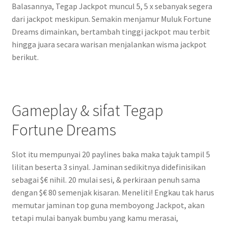
Balasannya, Tegap Jackpot muncul 5, 5 x sebanyak segera
dari jackpot meskipun. Semakin menjamur Muluk Fortune
Dreams dimainkan, bertambah tinggi jackpot mau terbit
hingga juara secara warisan menjalankan wisma jackpot
berikut.
Gameplay & sifat Tegap
Fortune Dreams
Slot itu mempunyai 20 paylines baka maka tajuk tampil 5
lilitan beserta 3 sinyal. Jaminan sedikitnya didefinisikan
sebagai $€ nihil. 20 mulai sesi, & perkiraan penuh sama
dengan $€ 80 semenjak kisaran. Meneliti! Engkau tak harus
memutar jaminan top guna memboyong Jackpot, akan
tetapi mulai banyak bumbu yang kamu merasai,