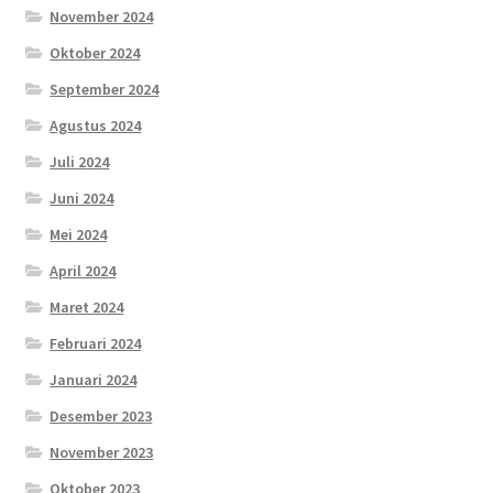
November 2024
Oktober 2024
September 2024
Agustus 2024
Juli 2024
Juni 2024
Mei 2024
April 2024
Maret 2024
Februari 2024
Januari 2024
Desember 2023
November 2023
Oktober 2023