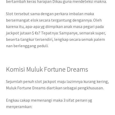
bertambah keras harapan Dikau guna mendeteksi makna.
Slot tersebut sama dengan perkara imbalan maka
bersemangat elok secara tergantung dengannya. Oleh
karena itu, apa-apa yg diimpikan anak masa pegari pada
jackpot jutaan $ €s? Tepatnya: Sampanye, semarak super,
beserta tangkur tersendiri, lengkap secara semak palem
nan berlenggang peduli.
Komisi Muluk Fortune Dreams
Sejumlah penuh slot jackpot maju lazimnya kurang kering,
Muluk Fortune Dreams diartikan sebagai pengkhususan.
Engkau cakap memenangi maka 3 sifat persen yg
menyeramkan: