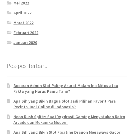
Mei 2022
April 2022
Maret 2022
Februari 2022
Januari 2020
Pos-pos Terbaru
Bocoran Admin Slot Paling Akurat Malam Ini: Mitos atau
Fakta yang Harus Kamu Tahu?
Apa Sih yang Bikin Bagua Slot Jadi Pilihan Favorit Para
Pecinta Judi Online di Indonesia?
Neon Rush Splitz: Saat Yggdrasil Gaming Menyatukan Retro
Arcade dan Mekanika Modern
Apa Sih yang Bikin Slot Floating Dragon Megaways Gacor