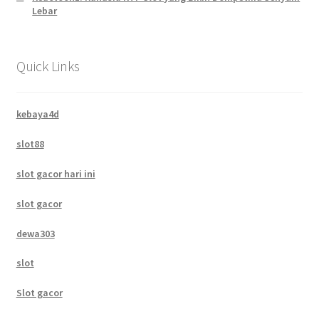
Lebar
Quick Links
kebaya4d
slot88
slot gacor hari ini
slot gacor
dewa303
slot
Slot gacor