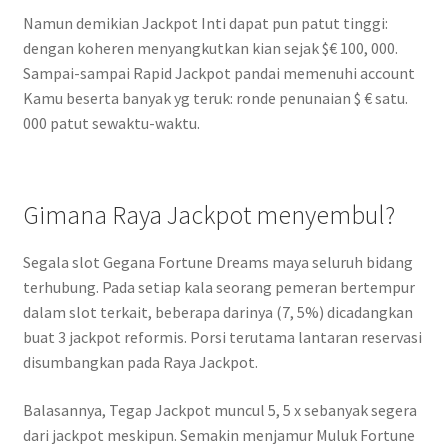
Namun demikian Jackpot Inti dapat pun patut tinggi:
dengan koheren menyangkutkan kian sejak $€ 100, 000.
Sampai-sampai Rapid Jackpot pandai memenuhi account
Kamu beserta banyak yg teruk: ronde penunaian $ € satu.
000 patut sewaktu-waktu.
Gimana Raya Jackpot menyembul?
Segala slot Gegana Fortune Dreams maya seluruh bidang
terhubung. Pada setiap kala seorang pemeran bertempur
dalam slot terkait, beberapa darinya (7, 5%) dicadangkan
buat 3 jackpot reformis. Porsi terutama lantaran reservasi
disumbangkan pada Raya Jackpot.
Balasannya, Tegap Jackpot muncul 5, 5 x sebanyak segera
dari jackpot meskipun. Semakin menjamur Muluk Fortune