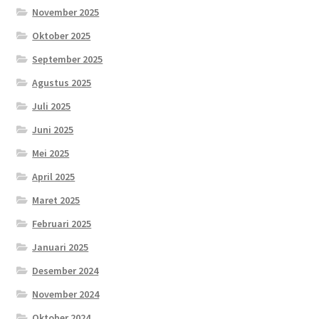
November 2025
Oktober 2025
September 2025
Agustus 2025
Juli 2025
Juni 2025
Mei 2025
April 2025
Maret 2025
Februari 2025
Januari 2025
Desember 2024
November 2024
Oktober 2024