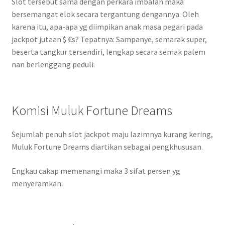
Slot tersebut sama dengan perkara imbalan maka
bersemangat elok secara tergantung dengannya. Oleh
karena itu, apa-apa yg diimpikan anak masa pegari pada
jackpot jutaan $ €s? Tepatnya: Sampanye, semarak super,
beserta tangkur tersendiri, lengkap secara semak palem
nan berlenggang peduli.
Komisi Muluk Fortune Dreams
Sejumlah penuh slot jackpot maju lazimnya kurang kering,
Muluk Fortune Dreams diartikan sebagai pengkhususan.
Engkau cakap memenangi maka 3 sifat persen yg
menyeramkan: