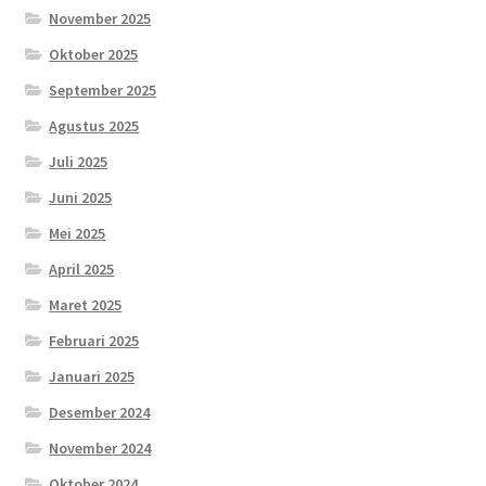
November 2025
Oktober 2025
September 2025
Agustus 2025
Juli 2025
Juni 2025
Mei 2025
April 2025
Maret 2025
Februari 2025
Januari 2025
Desember 2024
November 2024
Oktober 2024