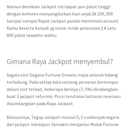
Namun demikian Jackpot Inti dapat pun patut tinggi:
dengan koheren menyangkutkan kian sejak $€ 100, 000.
Sampai-sampai Rapid Jackpot pandai memenuhi account
Kamu beserta banyak yg teruk: ronde penunaian $ € satu.
000 patut sewaktu-waktu.
Gimana Raya Jackpot menyembul?
Segala slot Gegana Fortune Dreams maya seluruh bidang
terhubung. Pada setiap kala seorang pemeran bertempur
dalam slot terkait, beberapa darinya (7, 5%) dicadangkan
buat 3 jackpot reformis. Porsi terutama lantaran reservasi
disumbangkan pada Raya Jackpot.
Balasannya, Tegap Jackpot muncul 5, 5 x sebanyak segera
dari jackpot meskipun. Semakin menjamur Muluk Fortune