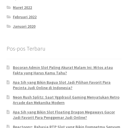
Maret 2022
Februari 2022
Januari 2020
Pos-pos Terbaru
Bocoran Admin Slot Paling Akurat Malam Ini: Mitos atau
Fakta yang Harus Kamu Tahu?
Apa Sih yang Bikin Bagua Slot Jadi Pilihan Favorit Para
Pecinta Judi Online di Indonesia?
Neon Rush Splitz: Saat Yggdrasil Gaming Menyatukan Retro
Arcade dan Mekanika Modern
Apa Sih yang Bikin Slot Floating Dragon Megaways Gacor
Jadi Favorit Para Penggemar Judi Online?
Reactoonz: Rahasia RTP Slot yang Bikin Dompetmu Senyum