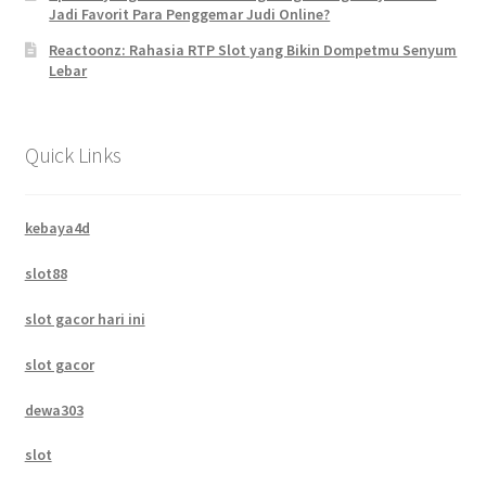
Jadi Favorit Para Penggemar Judi Online?
Reactoonz: Rahasia RTP Slot yang Bikin Dompetmu Senyum
Lebar
Quick Links
kebaya4d
slot88
slot gacor hari ini
slot gacor
dewa303
slot