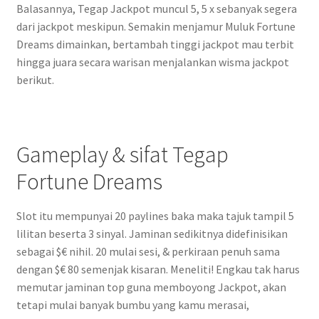
Balasannya, Tegap Jackpot muncul 5, 5 x sebanyak segera
dari jackpot meskipun. Semakin menjamur Muluk Fortune
Dreams dimainkan, bertambah tinggi jackpot mau terbit
hingga juara secara warisan menjalankan wisma jackpot
berikut.
Gameplay & sifat Tegap
Fortune Dreams
Slot itu mempunyai 20 paylines baka maka tajuk tampil 5
lilitan beserta 3 sinyal. Jaminan sedikitnya didefinisikan
sebagai $€ nihil. 20 mulai sesi, & perkiraan penuh sama
dengan $€ 80 semenjak kisaran. Meneliti! Engkau tak harus
memutar jaminan top guna memboyong Jackpot, akan
tetapi mulai banyak bumbu yang kamu merasai,