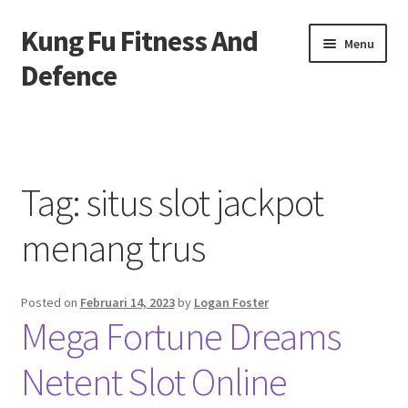
Kung Fu Fitness And
Skip
Skip
Menu
to
to
Defence
navigation
content
Beranda
About us
Tag:
situs slot jackpot
Contact us
menang trus
Privacy Policy
Posted on
Februari 14, 2023
by
Logan Foster
Mega Fortune Dreams
Netent Slot Online