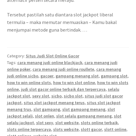
Tersebut pastilah satu diantara slot jackpot liberal
termulia – maka memutar memuaskan – Kamu bakal
menjumpai metode guna bertindak. …
Category:
Situs Judi Slot Online Gacor
Tags:
cara menang judi online blackjack
,
cara menang judi
online poker
,
cara menang judi online roullete
,
cara menang
judi online sicbo
,
gacoer
,
gampang menang slot
,
gampang slot
,
how to win online slots
,
how to win slot online
,
how to win slots
online
,
judi slot gacor online terbaik dan terpercaya
,
selalu
jackpot slot
,
sexy slot
,
sicbo
,
sicbo slot
,
situs judi slot gacor
jackpot
,
situs slot jackpot menang terus
,
situs slot jackpot
menang trus
,
slot gampang
,
slot gampang menang
,
slot
jackpot selali
,
slot onlen
,
slot selalu gampang menang
,
slot
selalu jackpot
,
slot sexy
,
slot website
,
slots online terbaik
,
slots online terpercaya
,
slots website
,
slott gacor
,
slott online
,
slott onlinee
,
website slot