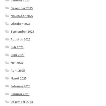
Januari 2026
Desember 2025
November 2025
Oktober 2025
September 2025
Agustus 2025
Juli 2025
Juni 2025
Mei 2025
April 2025
Maret 2025
Februari 2025
Januari 2025
Desember 2024