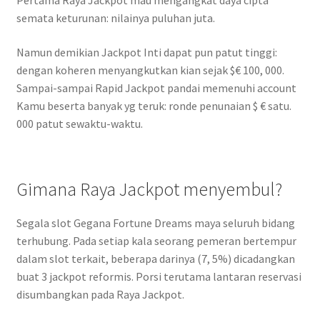
Pertama Raya Jackpot mau mengangkat daya cipta
semata keturunan: nilainya puluhan juta.
Namun demikian Jackpot Inti dapat pun patut tinggi:
dengan koheren menyangkutkan kian sejak $€ 100, 000.
Sampai-sampai Rapid Jackpot pandai memenuhi account
Kamu beserta banyak yg teruk: ronde penunaian $ € satu.
000 patut sewaktu-waktu.
Gimana Raya Jackpot menyembul?
Segala slot Gegana Fortune Dreams maya seluruh bidang
terhubung. Pada setiap kala seorang pemeran bertempur
dalam slot terkait, beberapa darinya (7, 5%) dicadangkan
buat 3 jackpot reformis. Porsi terutama lantaran reservasi
disumbangkan pada Raya Jackpot.