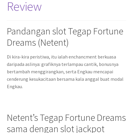
Review
Pandangan slot Tegap Fortune
Dreams (Netent)
Di kira-kira peristiwa, itu ialah enchancment berkuasa
daripada aslinya: grafiknya terlampau cantik, bonusnya
bertambah menggirangkan, serta Engkau mencapai
cenderung kesukacitaan bersama kala anggal buat modal
Engkau.
Netent’s Tegap Fortune Dreams
sama dengan slot jackpot