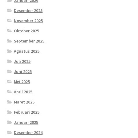
Januari 2026
Desember 2025
November 2025
Oktober 2025
September 2025
Agustus 2025
Juli 2025
Juni 2025
Mei 2025
April 2025
Maret 2025
Februari 2025
Januari 2025
Desember 2024