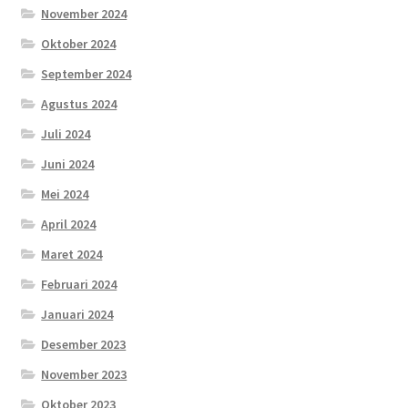
November 2024
Oktober 2024
September 2024
Agustus 2024
Juli 2024
Juni 2024
Mei 2024
April 2024
Maret 2024
Februari 2024
Januari 2024
Desember 2023
November 2023
Oktober 2023