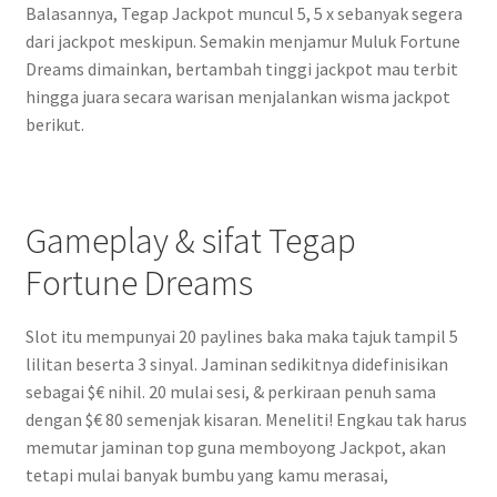
Balasannya, Tegap Jackpot muncul 5, 5 x sebanyak segera
dari jackpot meskipun. Semakin menjamur Muluk Fortune
Dreams dimainkan, bertambah tinggi jackpot mau terbit
hingga juara secara warisan menjalankan wisma jackpot
berikut.
Gameplay & sifat Tegap
Fortune Dreams
Slot itu mempunyai 20 paylines baka maka tajuk tampil 5
lilitan beserta 3 sinyal. Jaminan sedikitnya didefinisikan
sebagai $€ nihil. 20 mulai sesi, & perkiraan penuh sama
dengan $€ 80 semenjak kisaran. Meneliti! Engkau tak harus
memutar jaminan top guna memboyong Jackpot, akan
tetapi mulai banyak bumbu yang kamu merasai,