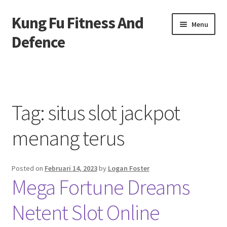
Kung Fu Fitness And
Skip
Skip
Menu
to
to
Defence
navigation
content
Beranda
About us
Tag:
situs slot jackpot
Contact us
menang terus
Privacy Policy
Posted on
Februari 14, 2023
by
Logan Foster
Mega Fortune Dreams
Netent Slot Online