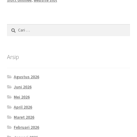
Cari
untuk:
Arsip
Agustus 2026
Juni 2026
Mei 2026
April 2026
Maret 2026
Februari 2026