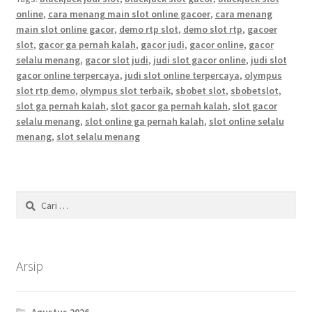
online
,
cara menang main slot online gacoer
,
cara menang
main slot online gacor
,
demo rtp slot
,
demo slot rtp
,
gacoer
slot
,
gacor ga pernah kalah
,
gacor judi
,
gacor online
,
gacor
selalu menang
,
gacor slot judi
,
judi slot gacor online
,
judi slot
gacor online terpercaya
,
judi slot online terpercaya
,
olympus
slot rtp demo
,
olympus slot terbaik
,
sbobet slot
,
sbobetslot
,
slot ga pernah kalah
,
slot gacor ga pernah kalah
,
slot gacor
selalu menang
,
slot online ga pernah kalah
,
slot online selalu
menang
,
slot selalu menang
Cari
untuk:
Arsip
Agustus 2026