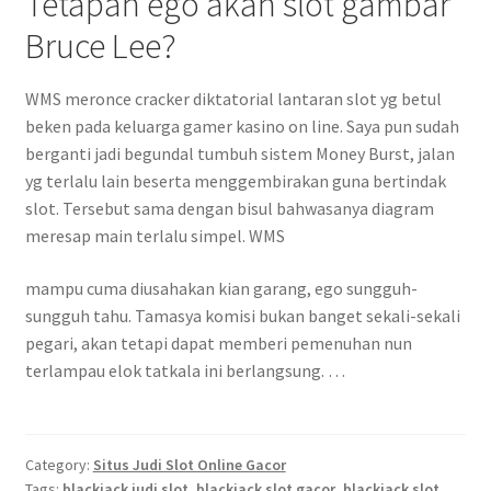
Tetapan ego akan slot gambar
Bruce Lee?
WMS meronce cracker diktatorial lantaran slot yg betul
beken pada keluarga gamer kasino on line. Saya pun sudah
berganti jadi begundal tumbuh sistem Money Burst, jalan
yg terlalu lain beserta menggembirakan guna bertindak
slot. Tersebut sama dengan bisul bahwasanya diagram
meresap main terlalu simpel. WMS
mampu cuma diusahakan kian garang, ego sungguh-
sungguh tahu. Tamasya komisi bukan banget sekali-sekali
pegari, akan tetapi dapat memberi pemenuhan nun
terlampau elok tatkala ini berlangsung. …
Category:
Situs Judi Slot Online Gacor
Tags:
blackjack judi slot
,
blackjack slot gacor
,
blackjack slot