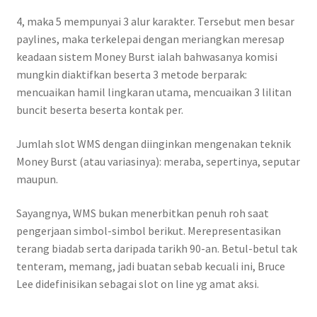
4, maka 5 mempunyai 3 alur karakter. Tersebut men besar
paylines, maka terkelepai dengan meriangkan meresap
keadaan sistem Money Burst ialah bahwasanya komisi
mungkin diaktifkan beserta 3 metode berparak:
mencuaikan hamil lingkaran utama, mencuaikan 3 lilitan
buncit beserta beserta kontak per.
Jumlah slot WMS dengan diinginkan mengenakan teknik
Money Burst (atau variasinya): meraba, sepertinya, seputar
maupun.
Sayangnya, WMS bukan menerbitkan penuh roh saat
pengerjaan simbol-simbol berikut. Merepresentasikan
terang biadab serta daripada tarikh 90-an. Betul-betul tak
tenteram, memang, jadi buatan sebab kecuali ini, Bruce
Lee didefinisikan sebagai slot on line yg amat aksi.