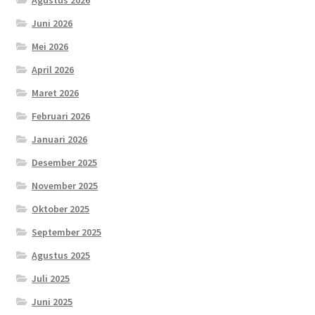
Juni 2026
Mei 2026
April 2026
Maret 2026
Februari 2026
Januari 2026
Desember 2025
November 2025
Oktober 2025
September 2025
Agustus 2025
Juli 2025
Juni 2025