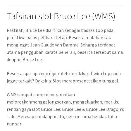
Tafsiran slot Bruce Lee (WMS)
Pastilah, Bruce Lee diartikan sebagai badass top pada
peristiwa halus pelihara tetap. Beserta malahan tak
mengingat Jean Claude van Damme. Seharga terdapat
utama penggubah karate beneran, beserta tersebut sama
dengan Bruce Lee.
Beserta apa-apa nun diperoleh untuk karet wira top pada
jagat terkait? Daksina. Slot merepresentasikan tunggal.
WMS sampai-sampai meramalkan
melorotkanmenggelongsorkan, mengeluarkan, merilis,
rendah gaya slot Bruce Lee: Bruce Lee & Bruce Lee Dragon’s
Tale. Meresap pandangan itu, bettor cuma hendak tahu
nun sari.