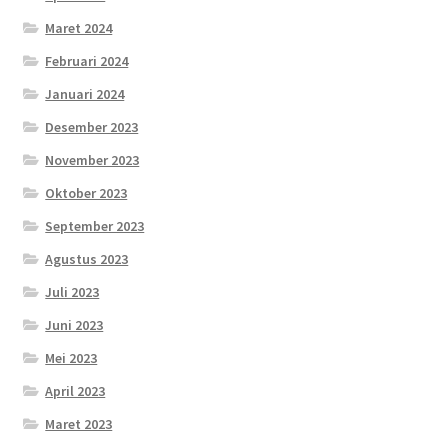
Maret 2024
Februari 2024
Januari 2024
Desember 2023
November 2023
Oktober 2023
September 2023
Agustus 2023
Juli 2023
Juni 2023
Mei 2023
April 2023
Maret 2023