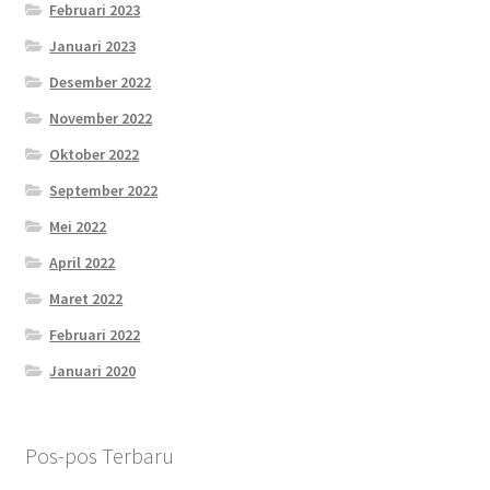
Februari 2023
Januari 2023
Desember 2022
November 2022
Oktober 2022
September 2022
Mei 2022
April 2022
Maret 2022
Februari 2022
Januari 2020
Pos-pos Terbaru