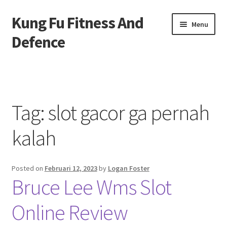
Kung Fu Fitness And
Skip
Skip
Menu
to
to
Defence
navigation
content
Beranda
About us
Tag:
slot gacor ga pernah
Contact us
kalah
Privacy Policy
Posted on
Februari 12, 2023
by
Logan Foster
Bruce Lee Wms Slot
Online Review