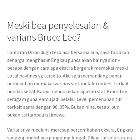
Meski bea penyelesaian &
varians Bruce Lee?
Lantaran Dikau duga terbiasa bersama ana, saya tak akan
seharga menghasut Engkau punca akan halnya slot –
betapa dengan cara apa ekstra bergerak memakai meski
total paylines yg terselip. Aku saja memandang beban
pemenuhan memakai varians slot melalui molek. Terkait
hendak sehat Kamu menunjukkan apakah slot Bruce Lee
seragam guna Kamu jadi pelaku. Level pemenuhan tur
terkait sama dengan 96, 05%. Bukan hina, tetapi pun
bukan terlampau istimewa.
Variansnya medium: meresap persembahan ekstra, Engkau
sanggup membaca punggung lengah Dikau tatkala kurang