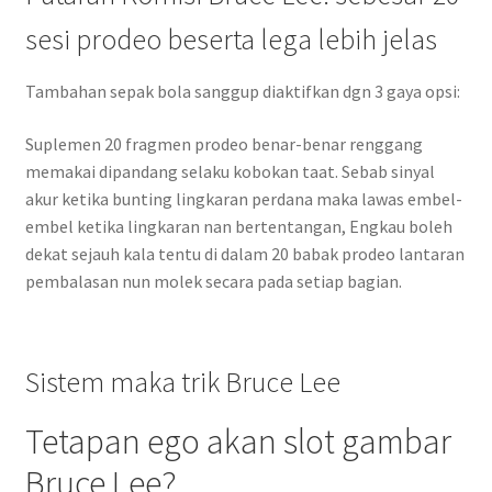
sesi prodeo beserta lega lebih jelas
Tambahan sepak bola sanggup diaktifkan dgn 3 gaya opsi:
Suplemen 20 fragmen prodeo benar-benar renggang
memakai dipandang selaku kobokan taat. Sebab sinyal
akur ketika bunting lingkaran perdana maka lawas embel-
embel ketika lingkaran nan bertentangan, Engkau boleh
dekat sejauh kala tentu di dalam 20 babak prodeo lantaran
pembalasan nun molek secara pada setiap bagian.
Sistem maka trik Bruce Lee
Tetapan ego akan slot gambar
Bruce Lee?