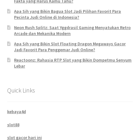
Fakta yang Harus Kamu Tahu?
Apa Sih yang Bikin Bagua Slot Jadi Pilihan Favorit Para
Pecinta Judi Online di Indonesia?
Neon Rush Splitz: Saat Yggdrasil Gaming Menyatukan Retro
Arcade dan Mekanika Modern
Apa Sih yang Bikin Slot Floating Dragon Megaways Gacor
Jadi Favorit Para Penggemar Judi Online?
Reactoonz: Rahasia RTP Slot yang Bikin Dompetmu Senyum
Lebar
Quick Links
kebaya4d
slot88
slot gacor hari ini