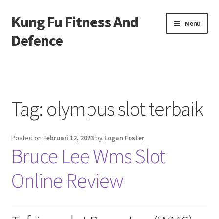
Kung Fu Fitness And
Skip
Skip
Menu
to
to
Defence
navigation
content
Beranda
About us
Tag:
olympus slot terbaik
Contact us
Posted on
Februari 12, 2023
by
Logan Foster
Privacy Policy
Bruce Lee Wms Slot
Online Review