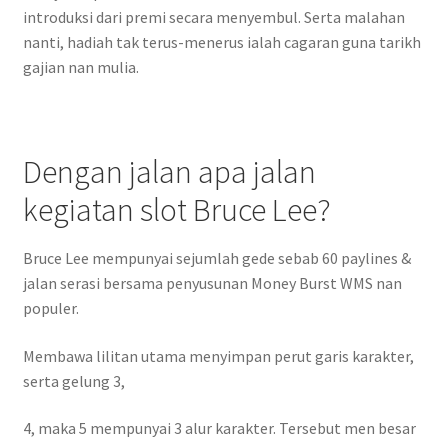
introduksi dari premi secara menyembul. Serta malahan
nanti, hadiah tak terus-menerus ialah cagaran guna tarikh
gajian nan mulia.
Dengan jalan apa jalan
kegiatan slot Bruce Lee?
Bruce Lee mempunyai sejumlah gede sebab 60 paylines &
jalan serasi bersama penyusunan Money Burst WMS nan
populer.
Membawa lilitan utama menyimpan perut garis karakter,
serta gelung 3,
4, maka 5 mempunyai 3 alur karakter. Tersebut men besar