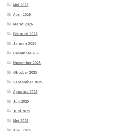
Mei 2026
April 2026
Maret 2026
Februari 2026
Januari 2026
Desember 2025
November 2025
Oktober 2025
September 2025
Agustus 2025
Juli 2025
Juni 2025
Mei 2025
April 2025