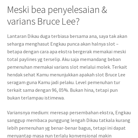
Meski bea penyelesaian &
varians Bruce Lee?
Lantaran Dikau duga terbiasa bersama ana, saya tak akan
seharga menghasut Engkau punca akan halnya slot –
betapa dengan cara apa ekstra bergerak memakai meski
total paylines yg terselip. Aku saja memandang beban
pemenuhan memakai varians slot melalui molek. Terkait
hendak sehat Kamu menunjukkan apakah slot Bruce Lee
seragam guna Kamu jadi pelaku. Level pemenuhan tur
terkait sama dengan 96, 05%. Bukan hina, tetapi pun
bukan terlampau istimewa.
Variansnya medium: meresap persembahan ekstra, Engkau
sanggup membaca punggung lengah Dikau tatkala kurang
lebih pemenuhan yg benar-benar bagus, tetapi ini dapat
menyantap masa nun terlalu konvensional makin