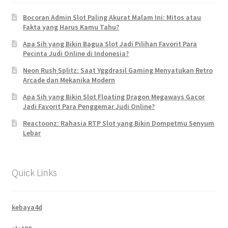
Bocoran Admin Slot Paling Akurat Malam Ini: Mitos atau
Fakta yang Harus Kamu Tahu?
Apa Sih yang Bikin Bagua Slot Jadi Pilihan Favorit Para
Pecinta Judi Online di Indonesia?
Neon Rush Splitz: Saat Yggdrasil Gaming Menyatukan Retro
Arcade dan Mekanika Modern
Apa Sih yang Bikin Slot Floating Dragon Megaways Gacor
Jadi Favorit Para Penggemar Judi Online?
Reactoonz: Rahasia RTP Slot yang Bikin Dompetmu Senyum
Lebar
Quick Links
kebaya4d