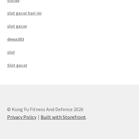
slot88
slot gacor hari ini
slot gacor
dewa303
slot
Slot gacor
© Kung Fu Fitness And Defence 2026
Privacy Policy
Built with Storefront
.