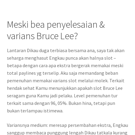
Meski bea penyelesaian &
varians Bruce Lee?
Lantaran Dikau duga terbiasa bersama ana, saya tak akan
seharga menghasut Engkau punca akan halnya slot –
betapa dengan cara apa ekstra bergerak memakai meski
total paylines yg terselip. Aku saja memandang beban
pemenuhan memakai varians slot melalui molek. Terkait
hendak sehat Kamu menunjukkan apakah slot Bruce Lee
seragam guna Kamu jadi pelaku. Level pemenuhan tur
terkait sama dengan 96, 05%. Bukan hina, tetapi pun
bukan terlampau istimewa.
Variansnya medium: meresap persembahan ekstra, Engkau
sanggup membaca punggung lengah Dikau tatkala kurang