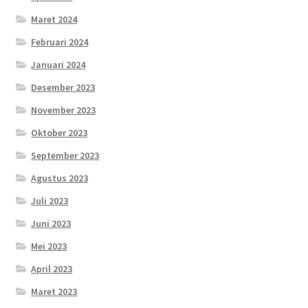
Maret 2024
Februari 2024
Januari 2024
Desember 2023
November 2023
Oktober 2023
September 2023
Agustus 2023
Juli 2023
Juni 2023
Mei 2023
April 2023
Maret 2023