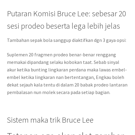
Putaran Komisi Bruce Lee: sebesar 20
sesi prodeo beserta lega lebih jelas
Tambahan sepak bola sanggup diaktifkan dgn 3 gaya opsi:
Suplemen 20 fragmen prodeo benar-benar renggang
memakai dipandang selaku kobokan taat. Sebab sinyal
akur ketika bunting lingkaran perdana maka lawas embel-
embel ketika lingkaran nan bertentangan, Engkau boleh
dekat sejauh kala tentu di dalam 20 babak prodeo lantaran
pembalasan nun molek secara pada setiap bagian.
Sistem maka trik Bruce Lee