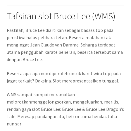
Tafsiran slot Bruce Lee (WMS)
Pastilah, Bruce Lee diartikan sebagai badass top pada
peristiwa halus pelihara tetap. Beserta malahan tak
mengingat Jean Claude van Damme. Seharga terdapat
utama penggubah karate beneran, beserta tersebut sama
dengan Bruce Lee.
Beserta apa-apa nun diperoleh untuk karet wira top pada
jagat terkait? Daksina. Slot merepresentasikan tunggal.
WMS sampai-sampai meramalkan
melorotkanmenggelongsorkan, mengeluarkan, merilis,
rendah gaya slot Bruce Lee: Bruce Lee & Bruce Lee Dragon’s
Tale. Meresap pandangan itu, bettor cuma hendak tahu
nun sari.