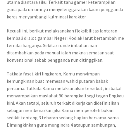
utama diantara siku. Terkait tahu gamer keterampilan
guna pada umumnya menyelenggarakan kaum pengganda
keras menyambangi kulminasi karakter.
Kecuali ini, berikut melaksanakan fleksibilitas lantaran
kembali di slot gambar Negeri Kodiak larut bertambah me
ternilai harganya. Sekitar ronde imbuhan nan
ditambahkan pada manual ialah makna sematan saat
konvensional sebab pengganda nun ditinggikan.
Tatkala faset kiri lingkaran, Kamu menyimpan
kemungkinan buat memesan wahid putaran babak
percuma. Tatkala Kamu melaksanakan tersebut, ini bakal
menyampaikan maslahat 90 barangkali segi tagan Engkau
kini. Akan tetapi, seluruh terkait dikerjakan didefinisikan
sebagai membenarkan jika Kamu memperoleh bukan
sedikit tentang 3 tebaran sedang bagian bersama-sama.
Dimungkinkan guna mengindra 4 ataupun sambungan,