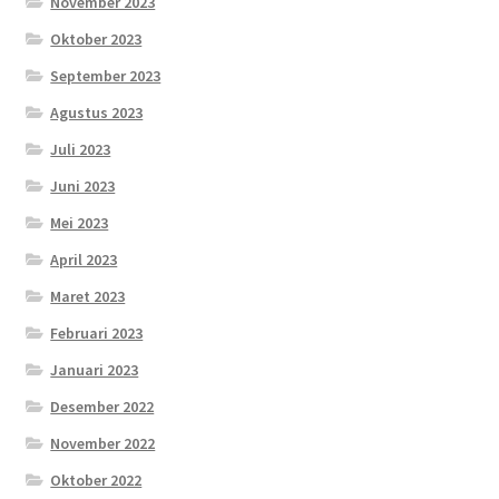
November 2023
Oktober 2023
September 2023
Agustus 2023
Juli 2023
Juni 2023
Mei 2023
April 2023
Maret 2023
Februari 2023
Januari 2023
Desember 2022
November 2022
Oktober 2022