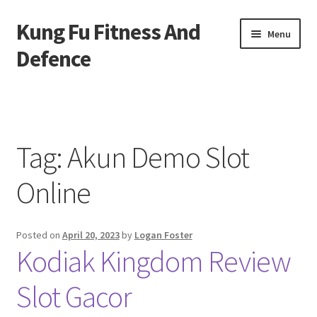
Kung Fu Fitness And
Skip
Skip
Menu
to
to
Defence
navigation
content
Beranda
About us
Tag:
Akun Demo Slot
Contact us
Online
Privacy Policy
Posted on
April 20, 2023
by
Logan Foster
Kodiak Kingdom Review
Slot Gacor