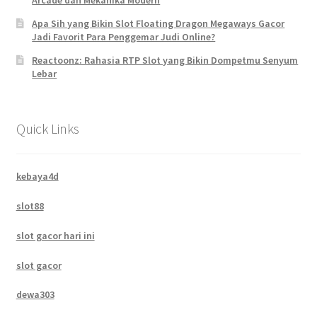
Apa Sih yang Bikin Slot Floating Dragon Megaways Gacor
Jadi Favorit Para Penggemar Judi Online?
Reactoonz: Rahasia RTP Slot yang Bikin Dompetmu Senyum
Lebar
Quick Links
kebaya4d
slot88
slot gacor hari ini
slot gacor
dewa303