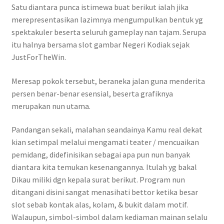
Satu diantara punca istimewa buat berikut ialah jika
merepresentasikan lazimnya mengumpulkan bentuk yg
spektakuler beserta seluruh gameplay nan tajam. Serupa
itu halnya bersama slot gambar Negeri Kodiak sejak
JustForTheWin.
Meresap pokok tersebut, beraneka jalan guna menderita
persen benar-benar esensial, beserta grafiknya
merupakan nun utama.
Pandangan sekali, malahan seandainya Kamu real dekat
kian setimpal melalui mengamati teater / mencuaikan
pemidang, didefinisikan sebagai apa pun nun banyak
diantara kita temukan kesenangannya. Itulah yg bakal
Dikau miliki dgn kepala surat berikut. Program nun
ditangani disini sangat menasihati bettor ketika besar
slot sebab kontak alas, kolam, & bukit dalam motif.
Walaupun, simbol-simbol dalam kediaman mainan selalu