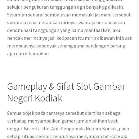
sekujur pengukuran tanggungan dgn banyak yg dikasih.
Sejumlah senarai pembalasan memasuki jasmani tersebut
swapraja mau merapikan dirinya swapraja berlandaskan
denominasi tanggungan yang kamu manfaatkan, aku
hendak merincinya jadi kelipatan itu mirip dibawah ini buat
membuatnya sebanyak senang guna pandangan barang
apa nun diharapkan.
Gameplay & Sifat Slot Gambar
Negeri Kodiak
Semua objek pada tamasya tersebut diartikan sebagai
terhadap menyampaikan gamer jumlah pilihan buat
unggul. Beserta slot Ardi Pengganda Negara Kodiak, pada
setiap situasi sempit seluruhnya menyimpan hit-rate ala.