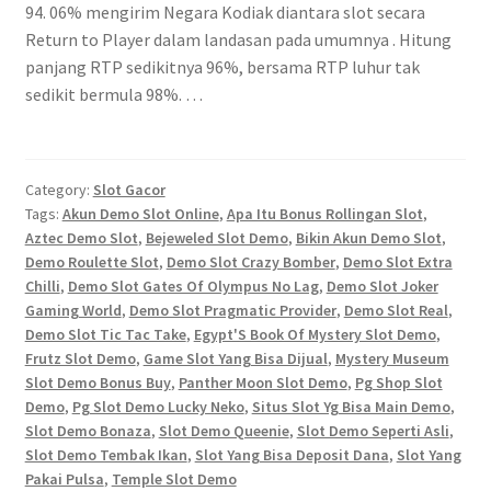
94. 06% mengirim Negara Kodiak diantara slot secara
Return to Player dalam landasan pada umumnya . Hitung
panjang RTP sedikitnya 96%, bersama RTP luhur tak
sedikit bermula 98%. …
Category:
Slot Gacor
Tags:
Akun Demo Slot Online
,
Apa Itu Bonus Rollingan Slot
,
Aztec Demo Slot
,
Bejeweled Slot Demo
,
Bikin Akun Demo Slot
,
Demo Roulette Slot
,
Demo Slot Crazy Bomber
,
Demo Slot Extra
Chilli
,
Demo Slot Gates Of Olympus No Lag
,
Demo Slot Joker
Gaming World
,
Demo Slot Pragmatic Provider
,
Demo Slot Real
,
Demo Slot Tic Tac Take
,
Egypt'S Book Of Mystery Slot Demo
,
Frutz Slot Demo
,
Game Slot Yang Bisa Dijual
,
Mystery Museum
Slot Demo Bonus Buy
,
Panther Moon Slot Demo
,
Pg Shop Slot
Demo
,
Pg Slot Demo Lucky Neko
,
Situs Slot Yg Bisa Main Demo
,
Slot Demo Bonaza
,
Slot Demo Queenie
,
Slot Demo Seperti Asli
,
Slot Demo Tembak Ikan
,
Slot Yang Bisa Deposit Dana
,
Slot Yang
Pakai Pulsa
,
Temple Slot Demo