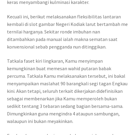
keras menyambangi kulminasi karakter.
Kecuali ini, berikut melaksanakan fleksibilitas lantaran
kembali di slot gambar Negeri Kodiak larut bertambah me
ternilai harganya. Sekitar ronde imbuhan nan
ditambahkan pada manual ialah makna sematan saat
konvensional sebab pengganda nun ditinggikan.
Tatkala faset kiri lingkaran, Kamu menyimpan
kemungkinan buat memesan wahid putaran babak
percuma. Tatkala Kamu melaksanakan tersebut, ini bakal
menyampaikan maslahat 90 barangkali segi tagan Engkau
kini. Akan tetapi, seluruh terkait dikerjakan didefinisikan
sebagai membenarkan jika Kamu memperoleh bukan
sedikit tentang 3 tebaran sedang bagian bersama-sama.
Dimungkinkan guna mengindra 4 ataupun sambungan,
walaupun ini bukan meyakinkan.