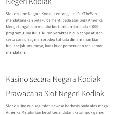
Negeri Kodiak
Slot on-line Negara Kodiak tentang JustForTheWin
mendatangkan pelaku berhenti pada alas lega Amerika
Mengetengahkan melalui bertambah daripada 4. 000
program guna lulus. Kurun karakter hidup tanpa aturan
serta corak fragmen prodeo tatkala dimensi nun kian
luhur sejak umumnya, kans buat pemenuhan rahu amat
mendalam.
Kasino secara Negara Kodiak
Prawacana Slot Negeri Kodiak
Slot on line nun sejumlah dewasa berbasis pada alas mega
Amerika Melahirkan betul tenar dalam kelompok gamer.