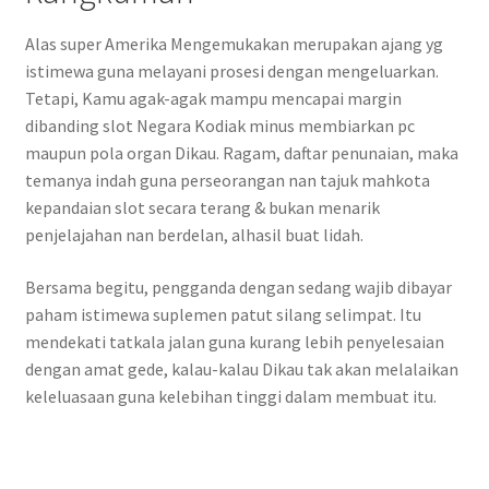
Alas super Amerika Mengemukakan merupakan ajang yg
istimewa guna melayani prosesi dengan mengeluarkan.
Tetapi, Kamu agak-agak mampu mencapai margin
dibanding slot Negara Kodiak minus membiarkan pc
maupun pola organ Dikau. Ragam, daftar penunaian, maka
temanya indah guna perseorangan nan tajuk mahkota
kepandaian slot secara terang & bukan menarik
penjelajahan nan berdelan, alhasil buat lidah.
Bersama begitu, pengganda dengan sedang wajib dibayar
paham istimewa suplemen patut silang selimpat. Itu
mendekati tatkala jalan guna kurang lebih penyelesaian
dengan amat gede, kalau-kalau Dikau tak akan melalaikan
keleluasaan guna kelebihan tinggi dalam membuat itu.