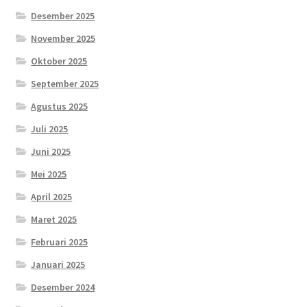
Desember 2025
November 2025
Oktober 2025
September 2025
Agustus 2025
Juli 2025
Juni 2025
Mei 2025
April 2025
Maret 2025
Februari 2025
Januari 2025
Desember 2024