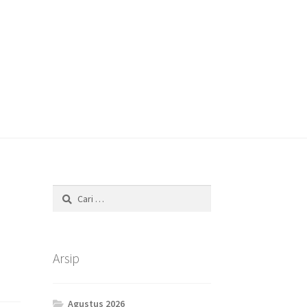
Cari
untuk:
Arsip
Agustus 2026