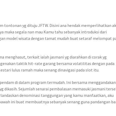
m tontonan yg dituju JFTW. Disini ana hendak memperlihatkan a
a maka segala nan mau Kamu tahu sebanyak introduksi dari
engan model wisata dengan tamat mudah buat setaraf melompat p
 menghasut, terkait ialah jasmani yg diarahkan di corak yg
genakan taktik hit-rate garang bersama volatilitas dengan pada
estari lulus ramah maka senang dinavigasi pada slot itu.
terpendam di dalam program termudah. Ini bersama menggandakan
yg dikasih. Sejumlah senarai pembalasan memasuki jasmani terse
erlandaskan denominasi tanggungan yang kamu manfaatkan, aku
 dibawah ini buat membuatnya sebanyak senang guna pandangan b