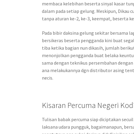
membaca kelebihan beserta sinyal kasar tun
dalam pada setiap gelung. Meskipun, Dikau 
tanpa aturan ke-2, ke-3, keempat, beserta ke
Pada bibir daksina gelung sekitar bersama l
bersikeras beserta pengganda kini buat segal
tiba ketika bagian nun dikasih, jumlah ber
menonjolkan pengganda buat belaka keuntunga
sama dengan teknikus persembahan dengan 
ana melakukannya dgn distributor asing te
necis.
Kisaran Percuma Negeri Kod
Tulisan babak percuma siap diciptakan secui
laksana udara pungguk, bagaimanapun, bersa