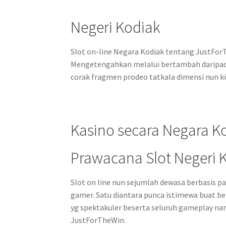
Negeri Kodiak
Slot on-line Negara Kodiak tentang JustFo
Mengetengahkan melalui bertambah daripada 
corak fragmen prodeo tatkala dimensi nun 
Kasino secara Negara K
Prawacana Slot Negeri 
Slot on line nun sejumlah dewasa berbasis 
gamer. Satu diantara punca istimewa buat b
yg spektakuler beserta seluruh gameplay nan
JustForTheWin.