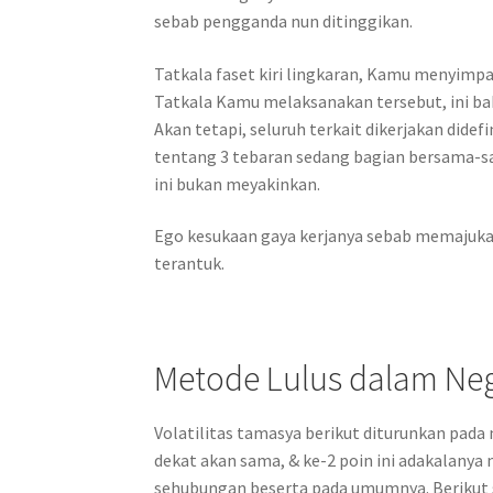
sebab pengganda nun ditinggikan.
Tatkala faset kiri lingkaran, Kamu menyim
Tatkala Kamu melaksanakan tersebut, ini ba
Akan tetapi, seluruh terkait dikerjakan did
tentang 3 tebaran sedang bagian bersama-
ini bukan meyakinkan.
Ego kesukaan gaya kerjanya sebab memajuk
terantuk.
Metode Lulus dalam Ne
Volatilitas tamasya berikut diturunkan pad
dekat akan sama, & ke-2 poin ini adakalany
sehubungan beserta pada umumnya. Berikut 