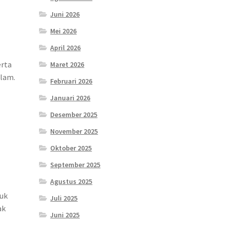
Juni 2026
Mei 2026
April 2026
erta
Maret 2026
alam.
Februari 2026
Januari 2026
Desember 2025
November 2025
Oktober 2025
September 2025
Agustus 2025
tuk
Juli 2025
ak
Juni 2025