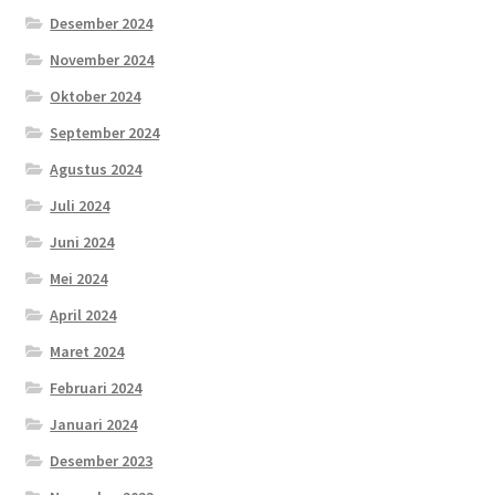
Desember 2024
November 2024
Oktober 2024
September 2024
Agustus 2024
Juli 2024
Juni 2024
Mei 2024
April 2024
Maret 2024
Februari 2024
Januari 2024
Desember 2023