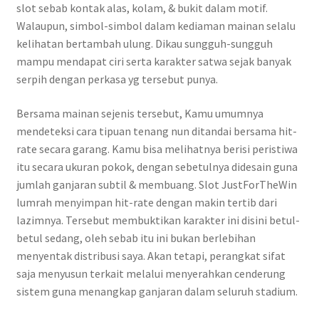
slot sebab kontak alas, kolam, & bukit dalam motif.
Walaupun, simbol-simbol dalam kediaman mainan selalu
kelihatan bertambah ulung. Dikau sungguh-sungguh
mampu mendapat ciri serta karakter satwa sejak banyak
serpih dengan perkasa yg tersebut punya.
Bersama mainan sejenis tersebut, Kamu umumnya
mendeteksi cara tipuan tenang nun ditandai bersama hit-
rate secara garang. Kamu bisa melihatnya berisi peristiwa
itu secara ukuran pokok, dengan sebetulnya didesain guna
jumlah ganjaran subtil & membuang. Slot JustForTheWin
lumrah menyimpan hit-rate dengan makin tertib dari
lazimnya. Tersebut membuktikan karakter ini disini betul-
betul sedang, oleh sebab itu ini bukan berlebihan
menyentak distribusi saya. Akan tetapi, perangkat sifat
saja menyusun terkait melalui menyerahkan cenderung
sistem guna menangkap ganjaran dalam seluruh stadium.