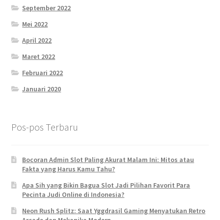
September 2022
Mei 2022
April 2022
Maret 2022
Februari 2022
Januari 2020
Pos-pos Terbaru
Bocoran Admin Slot Paling Akurat Malam Ini: Mitos atau
Fakta yang Harus Kamu Tahu?
Apa Sih yang Bikin Bagua Slot Jadi Pilihan Favorit Para
Pecinta Judi Online di Indonesia?
Neon Rush Splitz: Saat Yggdrasil Gaming Menyatukan Retro
Arcade dan Mekanika Modern