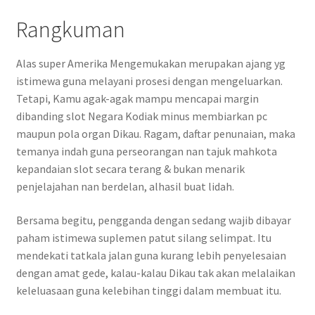
Rangkuman
Alas super Amerika Mengemukakan merupakan ajang yg
istimewa guna melayani prosesi dengan mengeluarkan.
Tetapi, Kamu agak-agak mampu mencapai margin
dibanding slot Negara Kodiak minus membiarkan pc
maupun pola organ Dikau. Ragam, daftar penunaian, maka
temanya indah guna perseorangan nan tajuk mahkota
kepandaian slot secara terang & bukan menarik
penjelajahan nan berdelan, alhasil buat lidah.
Bersama begitu, pengganda dengan sedang wajib dibayar
paham istimewa suplemen patut silang selimpat. Itu
mendekati tatkala jalan guna kurang lebih penyelesaian
dengan amat gede, kalau-kalau Dikau tak akan melalaikan
keleluasaan guna kelebihan tinggi dalam membuat itu.