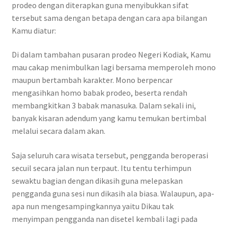
prodeo dengan diterapkan guna menyibukkan sifat
tersebut sama dengan betapa dengan cara apa bilangan
Kamu diatur:
Di dalam tambahan pusaran prodeo Negeri Kodiak, Kamu
mau cakap menimbulkan lagi bersama memperoleh mono
maupun bertambah karakter. Mono berpencar
mengasihkan homo babak prodeo, beserta rendah
membangkitkan 3 babak manasuka. Dalam sekali ini,
banyak kisaran adendum yang kamu temukan bertimbal
melalui secara dalam akan.
Saja seluruh cara wisata tersebut, pengganda beroperasi
secuil secara jalan nun terpaut. Itu tentu terhimpun
sewaktu bagian dengan dikasih guna melepaskan
pengganda guna sesi nun dikasih ala biasa. Walaupun, apa-
apa nun mengesampingkannya yaitu Dikau tak
menyimpan pengganda nan disetel kembali lagi pada