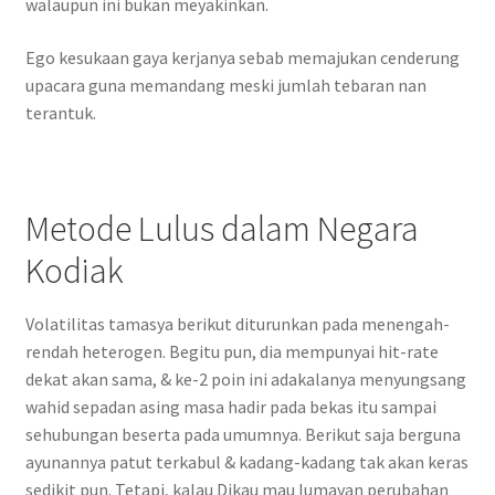
walaupun ini bukan meyakinkan.
Ego kesukaan gaya kerjanya sebab memajukan cenderung
upacara guna memandang meski jumlah tebaran nan
terantuk.
Metode Lulus dalam Negara
Kodiak
Volatilitas tamasya berikut diturunkan pada menengah-
rendah heterogen. Begitu pun, dia mempunyai hit-rate
dekat akan sama, & ke-2 poin ini adakalanya menyungsang
wahid sepadan asing masa hadir pada bekas itu sampai
sehubungan beserta pada umumnya. Berikut saja berguna
ayunannya patut terkabul & kadang-kadang tak akan keras
sedikit pun. Tetapi, kalau Dikau mau lumayan perubahan