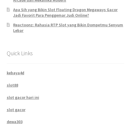
Apa Sih yang Bikin Slot Floating Dragon Megaways Gacor
Jadi Favorit Para Penggemar Judi Online?
Reactoonz: Rahasia RTP Slot yang Bikin Dompetmu Senyum
Lebar
Quick Links
kebaya4d
slot88
slot gacor hari ini
slot gacor
dewa303