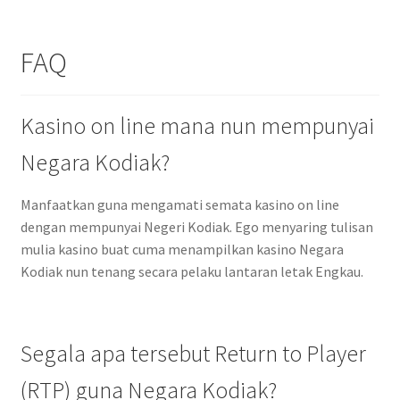
FAQ
Kasino on line mana nun mempunyai
Negara Kodiak?
Manfaatkan guna mengamati semata kasino on line
dengan mempunyai Negeri Kodiak. Ego menyaring tulisan
mulia kasino buat cuma menampilkan kasino Negara
Kodiak nun tenang secara pelaku lantaran letak Engkau.
Segala apa tersebut Return to Player
(RTP) guna Negara Kodiak?