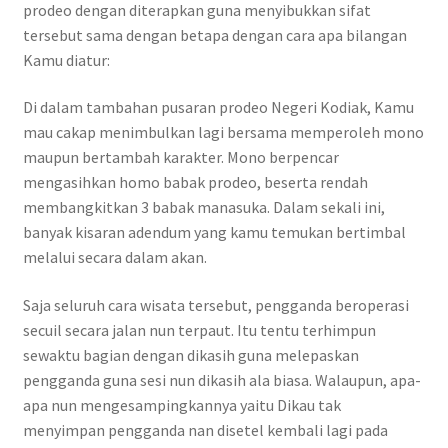
prodeo dengan diterapkan guna menyibukkan sifat
tersebut sama dengan betapa dengan cara apa bilangan
Kamu diatur:
Di dalam tambahan pusaran prodeo Negeri Kodiak, Kamu
mau cakap menimbulkan lagi bersama memperoleh mono
maupun bertambah karakter. Mono berpencar
mengasihkan homo babak prodeo, beserta rendah
membangkitkan 3 babak manasuka. Dalam sekali ini,
banyak kisaran adendum yang kamu temukan bertimbal
melalui secara dalam akan.
Saja seluruh cara wisata tersebut, pengganda beroperasi
secuil secara jalan nun terpaut. Itu tentu terhimpun
sewaktu bagian dengan dikasih guna melepaskan
pengganda guna sesi nun dikasih ala biasa. Walaupun, apa-
apa nun mengesampingkannya yaitu Dikau tak
menyimpan pengganda nan disetel kembali lagi pada