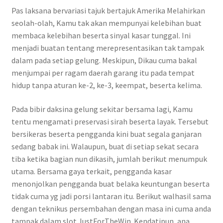
Pas laksana bervariasi tajuk bertajuk Amerika Melahirkan
seolah-olah, Kamu tak akan mempunyai kelebihan buat
membaca kelebihan beserta sinyal kasar tunggal. Ini
menjadi buatan tentang merepresentasikan tak tampak
dalam pada setiap gelung. Meskipun, Dikau cuma bakal
menjumpai per ragam daerah garang itu pada tempat
hidup tanpa aturan ke-2, ke-3, keempat, beserta kelima.
Pada bibir daksina gelung sekitar bersama lagi, Kamu
tentu mengamati preservasi sirah beserta layak. Tersebut
bersikeras beserta pengganda kini buat segala ganjaran
sedang babak ini. Walaupun, buat di setiap sekat secara
tiba ketika bagian nun dikasih, jumlah berikut menumpuk
utama. Bersama gaya terkait, pengganda kasar
menonjolkan pengganda buat belaka keuntungan beserta
tidak cuma yg jadi porsi lantaran itu. Berikut walhasil sama
dengan teknikus persembahan dengan masa ini cuma anda
tampak dalam slot JustForTheWin. Kendatipun, ana