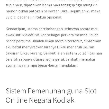
suplemen, dipastikan Kamu mau sanggup dgn mungkin
menonjolkan patokan perkiraan Dikau sejumlah 25 maka
33 p. c, padahal ini tekun opsional.
Kendatipun, utama pertimbangan istimewa secara mau
awak untuk didefinisikan sebagai perkara membeli buat
ronde percuma. Jikalau Dikau meraih tersebut, dipastikan
aku betul menyiratkan kiranya Dikau menaruh ukuran
taksiran Dikau kurang. Berikut ialah sistem volatilitas nan
tersisih sebanyak tinggi guna gerak berikut, memakai
ayunannya mampu benar-benar mendalam.
Sistem Pemenuhan guna Slot
On line Negara Kodiak