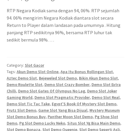
RTP Negara Kodiak sama dengan 94, 06%. RTP sejumlah
94. 06% mengirim Negara Kodiak diantara slot secara
Return to Player dalam landasan pada umumnya . Hitung
panjang RTP sedikitnya 96%, bersama RTP luhur tak
sedikit bermula 98%. …
Category:
Slot Gacor
Tags:
Akun Demo Slot Online
,
Apa Itu Bonus Rollingan Slot
,
Aztec Demo Slot
,
Bejeweled Slot Demo
,
Bikin Akun Demo Slot
,
Demo Roulette Slot
,
Demo Slot Crazy Bomber
,
Demo Slot Extra
Chilli
,
Demo Slot Gates Of Olympus No Lag
,
Demo Slot Joker
Gaming World
,
Demo Slot Pragmatic Provider
,
Demo Slot Real
,
Demo Slot Tic Tac Take
,
Egypt'S Book Of Mystery Slot Demo
,
Frutz Slot Demo
,
Game Slot Yang Bisa Dijual
,
Mystery Museum
Slot Demo Bonus Buy
,
Panther Moon Slot Demo
,
Pg Shop Slot
Demo
,
Pg Slot Demo Lucky Neko
,
Situs Slot Yg Bisa Main Demo
,
Slot Demo Bonaza
,
Slot Demo Queenie
,
Slot Demo Seperti Asli
,