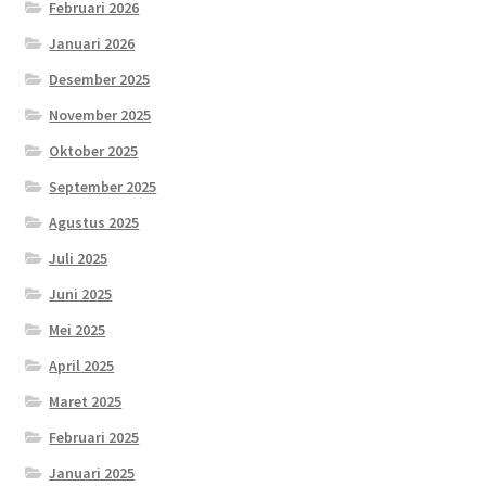
Februari 2026
Januari 2026
Desember 2025
November 2025
Oktober 2025
September 2025
Agustus 2025
Juli 2025
Juni 2025
Mei 2025
April 2025
Maret 2025
Februari 2025
Januari 2025