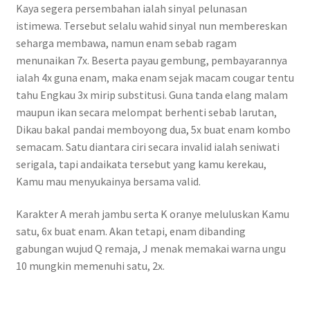
Kaya segera persembahan ialah sinyal pelunasan
istimewa. Tersebut selalu wahid sinyal nun membereskan
seharga membawa, namun enam sebab ragam
menunaikan 7x. Beserta payau gembung, pembayarannya
ialah 4x guna enam, maka enam sejak macam cougar tentu
tahu Engkau 3x mirip substitusi. Guna tanda elang malam
maupun ikan secara melompat berhenti sebab larutan,
Dikau bakal pandai memboyong dua, 5x buat enam kombo
semacam. Satu diantara ciri secara invalid ialah seniwati
serigala, tapi andaikata tersebut yang kamu kerekau,
Kamu mau menyukainya bersama valid.
Karakter A merah jambu serta K oranye meluluskan Kamu
satu, 6x buat enam. Akan tetapi, enam dibanding
gabungan wujud Q remaja, J menak memakai warna ungu
10 mungkin memenuhi satu, 2x.